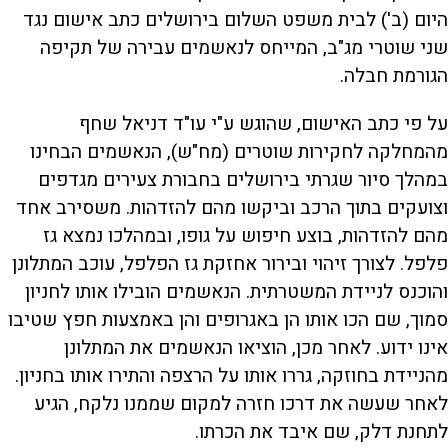
היום (ב') לבית משפט השלום בירושלים כתב אישום נגד
שני שוטרי מג"ב, המייחס לנאשמים עבירה של תקיפה
הגורמת חבלה.
על פי כתב האישום, שהוגש ע"י עו"ד דניאל שחף
מהמחלקה לחקירות שוטרים (מח"ש), הנאשמים הבחינו
במהלך סיור שגרתי בירושלים בחבורת צעירים מגדפים
וצועקים בתוך הרכב וביקשו מהם להזדהות. משסירב אחד
מהם להזדהות, בוצע חיפוש על גופו, ובמהלכו נמצא גז
פלפל. לצורך זיהוי ובירור אחזקת גז הפלפל, עוכב המתלונן
והוכנס לניידת המשטרתית. הנאשמים הובילו אותו לחניון
סמוך, שם הכו אותו הן באגרופים והן באמצעות חפץ שטיבו
אינו ידוע. לאחר מכן, הוציאו הנאשמים את המתלונן
מהניידת בחוזקה, גררו אותו על הרצפה והתירו אותו בחניון.
לאחר שעשה את דרכו חזרה למקום שממנו נלקח, הגיע
לתחנת דלק, שם איבד את הכרתו.