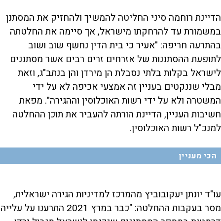
הדיינת רוחמה סיני החליטה להמשיך ולהחזיק את המסתנן
במשמורת עד להרחקתו מישראל, אך סיימה את החלטתה
בהתרעה חריפה: "אעיר כי בית הדין נחשף שוב ושוב
לתופעת ההסתננות של אזרחים זרים רבים אשר מסתננים
לישראל בקלות בלתי נסבלת הן מירדן והן בנתב"ג, וזאת
מבלי שננקטים בעניין זה אמצעי אכיפה לא על ידי
המשטרה ולא על ידי רשות האוכלוסין וההגירה". מפאת
חשיבות העניין, הדיינת הורתה להעביר את תוכן ההחלטה
למנכ"ל רשות האוכלוסין.
הכי מעניין
עו"ד יונתן יעקובוביץ מהמרכז למדיניות הגירה ישראלית,
מסר בעקבות ההחלטה: "כבר במרץ 2021 התרענו על עלייה