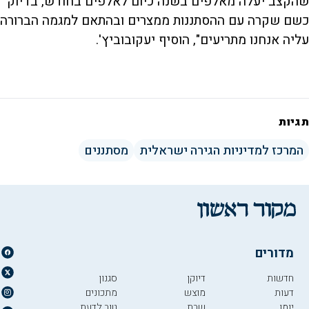
שהקצב יעלה מאלפים בשנה כיום לאלפים בחודש, בדיוק
כשם שקרה עם ההסתננות ממצרים ובהתאם למגמה הברורה
עליה אנחנו מתריעים", הוסיף יעקובוביץ'.
תגיות
המרכז למדיניות הגירה ישראלית
מסתננים
מדורים
חדשות
דיוקן
סגנון
דעות
מוצש
מתכונים
יומן
שבת
טוב לדעת