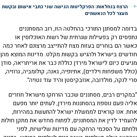
הרצח בנחלאות: הפרקליטות הגישה שני כתבי אישום ובקשת
מעצר לכל הנאשמים
בדומה למסתנן התורכי בהחלטה הזו, רוב המסתננים
נתפסים רק בפעילות שגרתית של רשות האוכלוסין או
כאשר הם בוחרים בעזות מצח להתייצב מרצונם לאחר כמה
חודשים בישראל ולהגיש בקשות מקלט. מדינות המוצא מהן
מגיעים כיום לישראל מירדן כוללת כבר את אריתריאה, סודן
(כולל משפחות וילדים), אתיופיה, גאנה, קולומביה, גרוזיה,
סרי לנקה, מולדובה, אוזבקיסטן והיד עוד נטויה".
"במקרים רבים, מסתננים שכבר הורחקו מישראל חוזרים
אליה פעם נוספת בהסתננות מירדן, לעתים יותר מפעם
אחת. אנו קוראים לממשלת ישראל להתעשת במהירות,
להעמיד לדין את המסתננים, לפתוח מחדש את מתקן חולות
ולחתם על הסכמי הרחקה עם מדינות שלישיות, לפני