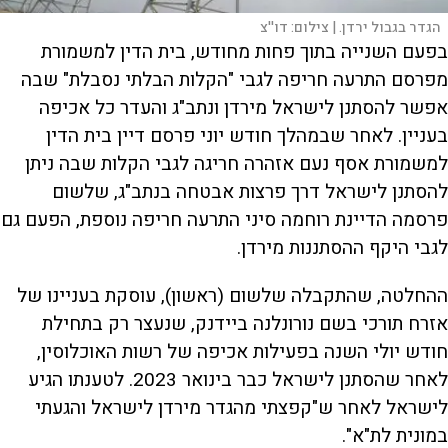
הגדר בגבול ירדן. |
צילום:
דו''צ
בפעם השנייה בתוך פחות מחודש, בית הדין למשמורת
מפרסם התרעה חריפה לגבי "הקלות הבלתי נסבלת" שבה
אפשר להסתנן לישראל מירדן ונתב"ג והעדר כל אכיפה
בעניין. לאחר שבמהלך חודש יוני פרסם דיין בית הדין
למשמורת אסף נעם אזהרה חריגה לגבי הקלות שבה ניתן
להסתנן לישראל דרך פרצות אבטחה בנתב"ג, שלשום
פרסמה הדיינת רוחמה סיני התרעה חריפה נוספת, הפעם גם
לגבי היקף ההסתננות מירדן.
ההחלטה, שהתקבלה שלשום (ראשון), עוסקת בעניינו של
אזרח תורכי בשם נורונלנה ביידנק, שנעצר רק בתחילת
חודש יולי השנה בפעילות אכיפה של רשות האוכלוסין,
לאחר שהסתנן לישראל כבר בינואר 2023. לטענתו הגיע
לישראל לאחר ש"קפצתי מהגדר מירדן לישראל והגעתי
במונית לת"א".