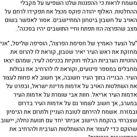
משמח לראות כי ההפגנות שלנו השפיעו על מקבלי
ההחלטות. האלוף יהודה פוקס מנצל את תפקידו לרחם על
האויב על חשבון ביטחון המתיישבים. אסור לאפשר בשום
מצב שהפרצה הזו תפתח וחיי התושבים יהיו בסכנה".
"על הצעד האמיץ של חסימת הפרצה", הוסיפה שליסל, "אני
מחזקת את ראש העיר יאיר שטבון, קוראת לו להרוס את
החנויות הערביות הבלתי חוקיות בכניסה לעיר, שמהם יצאו
מחבלים במספר פיגועים, וקוראת לו להרחיב את גבולות
העיר. הבנייה בתוך העיר חשובה, אך חשוב לא פחות לעצור
את השתלטות האויב על אדמות מדינת ישראל, ובפרט על
אדמות העיר אריאל. חוות אבי שומרת על אדמות העיר
במערב, אך חשוב לשמור גם על אדמות העיר בדרום
ובמזרח. אשמח להירתם לטובת העניין ולתרום את הניסיון
שצברתי בהקמת היישוב אביתר יחד עם תנועת נחלה, יישוב
שהוקם כדי לעצור את ההשתלטות הערבית ולהרחיב את