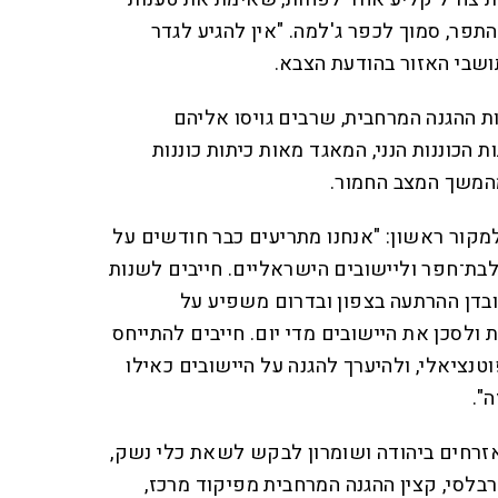
התפר, סמוך לכפר ג'למה. "אין להגיע לגדר
תושבי האזור בהודעת הצבא.
ת ההגנה המרחבית, שרבים גויסו אליהם
הכוננות הנני, המאגד מאות כיתות כוננות
מהמשך המצב החמור.
למקור ראשון: "אנחנו מתריעים כבר חודשים על
לבת־חפר וליישובים הישראליים. חייבים לשנות
ובדן ההרתעה בצפון ובדרום משפיע על
 ולסכן את היישובים מדי יום. חייבים להתייחס
נציאלי, ולהיערך להגנה על היישובים כאילו
".
אזרחים ביהודה ושומרון לבקש לשאת כלי נשק,
טרבלסי, קצין ההגנה המרחבית מפיקוד מרכז,