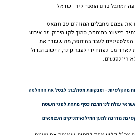
ה המחבל טרם הוסגר לידי ישראל.
דו את עצמם מחבלים המזוהים עם חמאס
ם ביישוב בת־חפר, סמוך לקו הירוק. זה אירוע
הפלסטיניים לעבר בת־חפר, מה שעורר את
אחר מכן נפתח ירי לעבר גן־נר, היישוב הגדול
א היו נפגעים.
וח מהקלפיות - ומבקשת מסולברג לבטל את ההחלטה
ראי עולה לנו הרבה כסף מתחת לפני השטח
פיצת מדרגה למען המילואימניקים העצמאים
ות צה"ל קליע אחד לפחות, שאימת את טענות