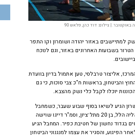
 באוקטובר. |
צילום:
דוד כהן, פלאש 90
נשק למתיישבים באזור יהודה ושומרון וקו התפר
הטרור בשבועות האחרונים באזור, וגם לנוכח
יישובים.
רכז, אליצור טרבלסי, טען אתמול בדיון בוועדת
וץ והביטחון, בראשות ח"כ צבי סוכות, כי גם
וננות יוכלו לקבל כלי נשק מהצבא.
שרון הגיע לשיאו בסוף שבוע שעבר, כשמחבל
דרס למוות שני חיילים, סמ"ר אליה הלל, בן 20 מתל־ציון, וסמ"ר דייגו שוישה
אביב. לוחמים בגדוד נחשון של חטיבת כפיר. המחבל הגיע
ר הפיגוע, והסגיר את עצמו למנגנוני הביטחון