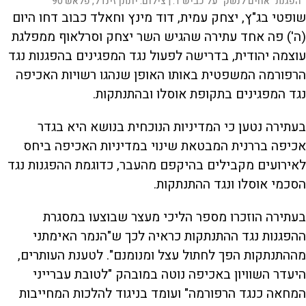
הפגנת "אחים לנשק" על כביש 1. |
צילום:
יונתן זינדל, פלאש 90
שופטי בג"ץ, יצחק עמית, דוד מינץ וחאלד כבוב דחו היום
(ה') פה אחד עתירה שהגיש השר יצחק וסרלאוף ממפלגת
עוצמה יהודית, בדרישה לפעול נגד המפגינים בהפגנות נגד
הרפורמה המשפטית באותו האופן שנהגו רשויות האכיפה
נגד המפגינים בתקופת אוסלו ובהתנתקות.
בעתירה נטען כי המדיניות הנוכחית בנושא היא בגדר
אכיפה בררנית המבטאת שינוי במדיניות האכיפה ביחס
לאירועים מקבילים בהיקפם מהעבר, כדוגמת ההפגנות נגד
הסכמי אוסלו ונגד ההתנתקות.
בעתירה הוזכרו מספר הליכי מעצר שבוצעו במסגרת
ההפגנות נגד ההתנתקות כראיה לכך ש"הנמר האימתני
מההתנתקות הפך לחתול עצל ומנומנם". לטענת העותרים,
היעדר השוויון באכיפה נוטה במובהק "לטובת עברייני
המחאה כנגד הרפורמה" ועומד בניגוד להלכות המחייבות