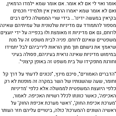
אומר ואוי לי אם לא אומר. אם אומר שמא ילמדו הרמאין,
ואם לא אומר שמא יאמרו הרמאין אין תלמידי חכמים
בקיאין במעשה ידינו'... בידי שרי הממשלה כלים רבים
מספור להתמודד עם מדיניות שלטונית של עמיתיהם שאינה
לרוחם, גם אם מדיניות זו מאומצת ולוּ בכפייה על ידי יועצים
משפטיים שאינם לרוחם. פניה לבית משפט זה על מנת
שיאמץ את גישתם תוך מתן הוראות ליריביהם לבל יתמידו
במימוש מדיניות שאינה נראית בעיניהם, פסולה בעיני
וחורגת מתפקידו של בית משפט זה באופן קיצוני".
"הדברים האמורים", סיכם מינץ, "נכונים לדעתי על דרך קל
וחומר, שעה שהשגותיו של השר במקרה זה מופנות לא רק
כלפי היועצת המשפטית לממשלה אלא כלפי 'מדיניות
האכיפה', כאשר כוונתו לכלל רשויות האכיפה. לאמור,
'מערכת אכיפת החוק', 'ראשי מערכת אכיפת החוק' על
ראשיה השונים ו'המערכת' כולה, ביטויים עליהם חזר העותר