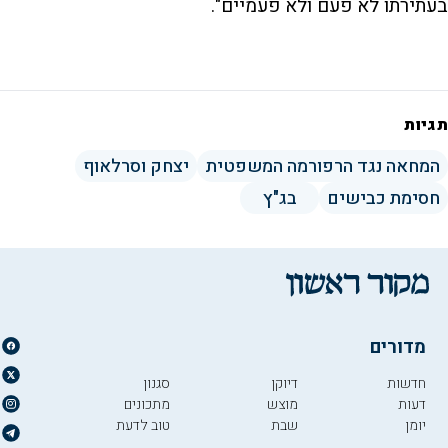
בעתירתו לא פעם ולא פעמיים".
תגיות
המחאה נגד הרפורמה המשפטית
יצחק וסרלאוף
חסימת כבישים
בג"ץ
מדורים
חדשות
דיוקן
סגנון
דעות
מוצש
מתכונים
יומן
שבת
טוב לדעת