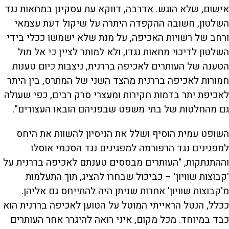
אישום, שלא הוגש. אדרבה, דווקא עת עסקינן במחאות נגד
השלטון, חשובה ההקפדה היתרה על שיקול דעת עצמאי
ורחב של רשויות האכיפה, על מנת שלא ישמשו ככלי בידי
השלטון לדיכוי מחאות נגדו, ולא למותר לציין כי אל מול
הטענה של העותרים לאכיפה בררנית, ניצבות כיום טענות
חמורות לאכיפה בררנית מהצד השני של המתרס, בין היתר
לאכיפת יתר בדמות חקירות ומעצרי סרק רבים, כפי שעולה
גם מהחלטות של בתי משפט שבפניהם הובאו העצורים".
השופט עמית הוסיף ושלל את הניסיון להשוות את היחס
למפגינים נגד הרפורמה למפגינים נגד הסכמי אוסלו
וההתנתקות, "העותרים מבססים טענתם לאכיפה בררנית על
'קבוצות שוויון' – כביכול שבחרו להציג, תוך התעלמות
מ'קבוצות שוויון' אחרות שניתן היה להתייחס גם אליהן.
ככלל, הנטל הראייתי המוטל על הטוען לאכיפה בררנית הוא
כבד במיוחד. מכל מקום, איני רואה להיגרר אחר העותרים