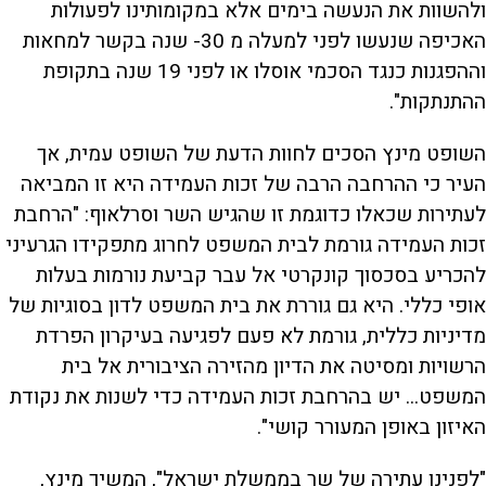
ולהשוות את הנעשה בימים אלא במקומותינו לפעולות
האכיפה שנעשו לפני למעלה מ 30- שנה בקשר למחאות
וההפגנות כנגד הסכמי אוסלו או לפני 19 שנה בתקופת
ההתנתקות".
השופט מינץ הסכים לחוות הדעת של השופט עמית, אך
העיר כי ההרחבה הרבה של זכות העמידה היא זו המביאה
לעתירות שכאלו כדוגמת זו שהגיש השר וסרלאוף: "הרחבת
זכות העמידה גורמת לבית המשפט לחרוג מתפקידו הגרעיני
להכריע בסכסוך קונקרטי אל עבר קביעת נורמות בעלות
אופי כללי. היא גם גוררת את בית המשפט לדון בסוגיות של
מדיניות כללית, גורמת לא פעם לפגיעה בעיקרון הפרדת
הרשויות ומסיטה את הדיון מהזירה הציבורית אל בית
המשפט... יש בהרחבת זכות העמידה כדי לשנות את נקודת
האיזון באופן המעורר קושי".
"לפנינו עתירה של שר בממשלת ישראל", המשיך מינץ,