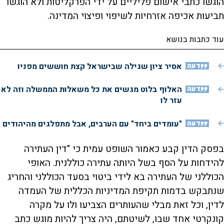
הוגשו כתבי אישום פליליים על ידי הפרקליטות ולא הוגשו
תביעות אכיפה אזרחיות לשיפוי ופיצוי המדינה.
עוד כתבות בנושא
דעה
אסיר ציון שגילה שבישראל קצת חוששים מפניו
דעה
האלוף בלוט מגשים את כל משאלות הממשלה וזה לא
עזר לו
דעה
"עומדים ביחד" עם הערבים, אבל מתפלגים מהיהודים
בפסק הדין קבע כאמור השופט עמית כי "דין העתירה
להידחות על הסף בשל היותה עתירה כוללנית. האופי
הכוללני של העתירה בא לידי ביטוי בסעד הכוללני והחריג
שנתבקש בדמות תקיפת המדיניות הכללית של העמדה
לדין, וכל זאת מבלי שהעותרים הצביעו ולו על מקרה
קונקרטי אחד שבו, לשיטתם, היה צריך להיות מוגש כתב