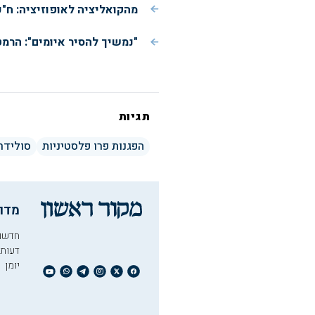
מהקואליציה לאופוזיציה: ח"כ
"נמשיך להסיר איומים": הרמ
תגיות
הפגנות פרו פלסטיניות
סולידר
מדו
חדשו
דעות
יומן