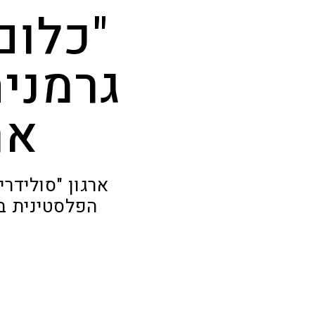
"כלום
גרמניה
אר
ארגון "סולידר
הפלסטינית בכ