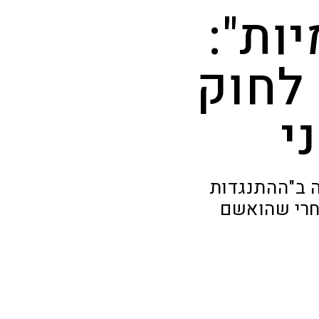
ות":
 לחוק
י
ה ב"ההתנגדות
אחרי שהואשם