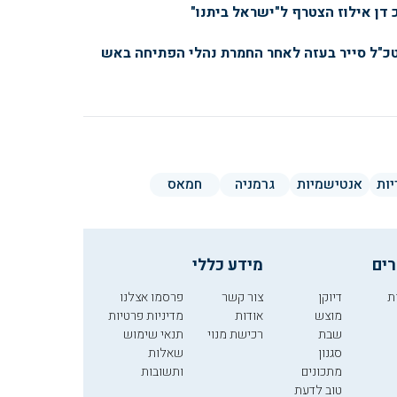
 דן אילוז הצטרף ל"ישראל ביתנו"
טכ"ל סייר בעזה לאחר החמרת נהלי הפתיחה באש
יות
אנטישמיות
גרמניה
חמאס
רים
מידע כללי
ת
דיוקן
צור קשר
פרסמו אצלנו
מוצש
אודות
מדיניות פרטיות
שבת
רכישת מנוי
תנאי שימוש
סגנון
שאלות
מתכונים
ותשובות
טוב לדעת