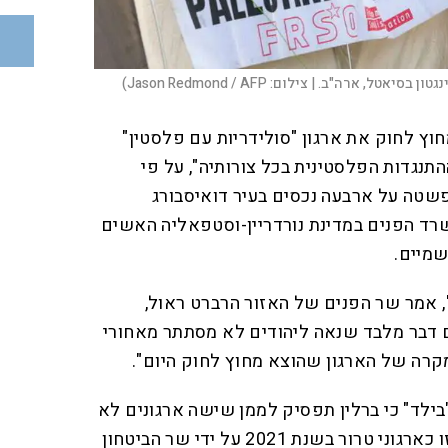
גטון בסיאטל, ארה"ב. |
צילום:
Jason Redmond / AFP)
חוץ לחוק את ארגון "סולידריות עם פלסטין"
תנגדות הפלסטינית בכל צורותיה", על פי
 AP. המשטרה פשטה על ארבעה נכסים בעיר דואיסבורג
רד הפנים במדינת נורדריין-וסטפאליה האשים
שמיים.
 אמר שר הפנים של האזור הרברט ראול,
ם דבר מלבד שנאה ליהודים לא מסתתר מאחורי
מקרה של הארגון שהוצא מחוץ לחוק היום".
"בילד" כי ברלין תפסיק לממן שישה ארגונים לא
ממשלתיים פלסטיניים שהוכרזו כארגוני טרור בשנת 2021 על ידי שר הביטחון