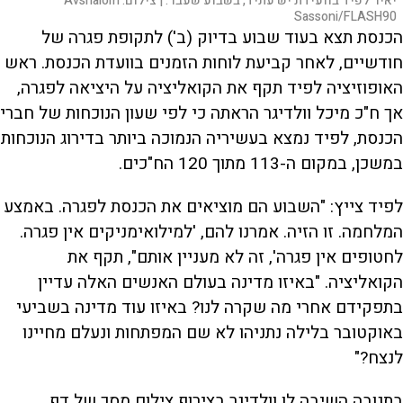
יאיר לפיד בוועידת יש עתיד, בשבוע שעבר. |
צילום:
Avshalom
Sassoni/FLASH90
הכנסת תצא בעוד שבוע בדיוק (ב') לתקופת פגרה של
חודשיים, לאחר קביעת לוחות הזמנים בוועדת הכנסת. ראש
האופוזיציה לפיד תקף את הקואליציה על היציאה לפגרה,
אך ח"כ מיכל וולדיגר הראתה כי לפי שעון הנוכחות של חברי
הכנסת, לפיד נמצא בעשיריה הנמוכה ביותר בדירוג הנוכחות
במשכן, במקום ה-113 מתוך 120 הח"כים.
לפיד צייץ: "השבוע הם מוציאים את הכנסת לפגרה. באמצע
המלחמה. זו הזיה. אמרנו להם, 'למילואימניקים אין פגרה.
לחטופים אין פגרה', זה לא מעניין אותם", תקף את
הקואליציה. "באיזו מדינה בעולם האנשים האלה עדיין
בתפקידם אחרי מה שקרה לנו? באיזו עוד מדינה בשביעי
באוקטובר בלילה נתניהו לא שם המפתחות ונעלם מחיינו
לנצח?"
בתגובה השיבה לו וולדיגר בצירוף צילום מסך של דף