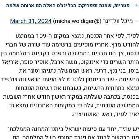
פטריות, שמנת ופפריקה: הבלינצ'ס האלה הם ארוחה שלמה
— מיכל וולדיגר (@michalwoldiger)
March 31, 2024
לפיד, לפי אתר הכנסת, נמצא במקום ה-109 בממוצע
לחודש מרץ. אחריו מופיעים ברשימה עוד שורה של חברי
כנסת, אך הם חברים בממשלה ובפרט בקבינט המלחמה בין
היתר השרים גדי איזנקוט, משה ארבל, אופיר סופר, אוריאל
בוסו, בני גנץ, דרעי, ראש הממשלה נתניהו וסוגר את
הרשימה - שר הביטחון גלנט. זו לא הפעם הראשונה שלפיד
נמצא בתחתית הרשימה, כשבחנו את רשימת הנוכחות
בכנסת, בכתבה שעלתה במקור ראשון חודש אחרי השבעת
הממשלה הנוכחית, עלה כי במקומות האחרונים נמצא גם
יאיר לפיד, ראש האופוזיציה.
יש עתיד, יחד עם סיעות ישראל ביתנו והמחנה הממלכתי
פנו בבקשה לבטל את פגרת החורף בשל המלחמה, הם