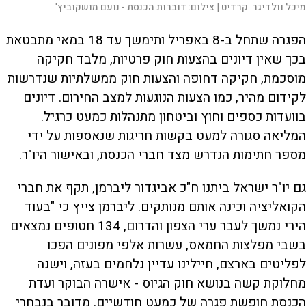
מיכל וולדיגר. קרדיט |
צילום:
דוברות הכנסת - נועם מושקוביץ'
הפגרה שתחל ב-8 באפריל ותימשך עד 18 במאי מתבטאת
בכך שאין דיונים בהצעות חוק פרטיות, מלבד חקיקה
מוסכמת, חקיקה דחופה והצעות חוק ממשלתיות שנדרשות
לקידום מהיר, כמו הצעות הנוגעות למצב החירום. דיונים
בוועדות כספים וחוץ וביטחון מתנהלות כמעט כרגיל.
המליאה סגורה למעט בקשות חריגות שנאספות על ידי
מספר חתימות הנדרש מצד חברי הכנסת, ובאישור היו"ר.
גם יו"ר ישראל ביתנו ח"כ אביגדור ליברמן, תקף את חברי
הקואליציה וכינה אותם מנותקים. ליברמן צייץ כי "בעוד
הירי נמשך לעבר ערי הצפון והדרום, 134 חטופים נמצאים
בשבי מפלצות החמאס, עשרות אלפי מפונים הפכו
לפליטים בארצם, חיילינו עדיין נלחמים בעזה, וישנה
מחלוקת קשה בנושא חוק הגיוס - אישרה הבוקר ועדת
הכנסת חופשת פגרה של כמעט חודשיים. מדובר בנבחרי