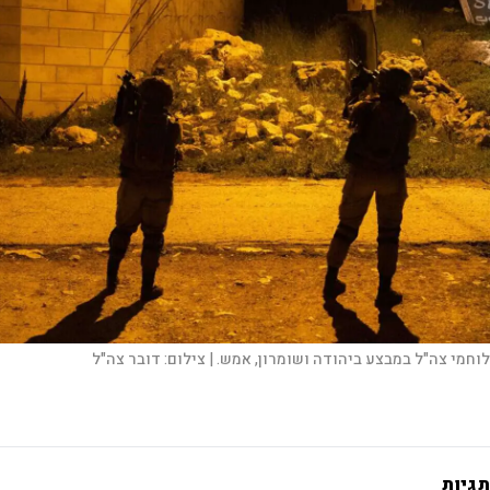
לוחמי צה"ל במבצע ביהודה ושומרון, אמש. |
צילום:
דובר צה"ל
תגיות