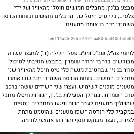
לוחמי צה"ל במבצע ביהודה ושומרון, אמש. |
צילום:
דובר צה"ל
מבצע בג'נין: מחבלים חמושים חוסלו מהאוויר ועל ידי
צלפים, כלי טיס חיסל שני מחבלים חמושים וכוחות הנדסה
השמידו רכב בו אותרו מטענים.
L
00:00:21
e6114a25-2655-4491-aa80-5c340cf55e04
|
D
o
a
d
S
S
u
e
M
k
k
F
P
d
u
i
i
u
לוחמי צה״ל, שב״כ ומג״ב פעלו הלילה (ד') למעצר עשרה
:
t
p
p
l
r
1
e
v
v
l
7
s
i
i
מבוקשים ברחבי יהודה שומרון. במבצע חטיבתי לסיכול
.
d
d
c
a
9
e
e
r
טרור בג'נין שבחטיבת מנשה כלי טיס חיסל מהאוויר שני
7
o
o
e
l
%
b
f
e
t
a
o
n
מחבלים חמושים. כוחות הנדסה השמידו רכב שבו אותרו
c
r
k
w
i
w
a
מטענים מוכנים לשימוש, ועצרו שני חשודים ששהו ברכב
a
r
r
d
a
o
d
טרם השמדתו. במהלך הפעילות בג׳נין, הכוחות חיסלו מחבל
n
שהשליך מטענים לעבר הכוח ופגעו במחבלים נוספים.
במקביל כלי הנדסה חשפו מטענים שהוטמנו מתחת
y
לצירים, נעצר מבוקש נוסף והוחרמו אמצעי לחימה.