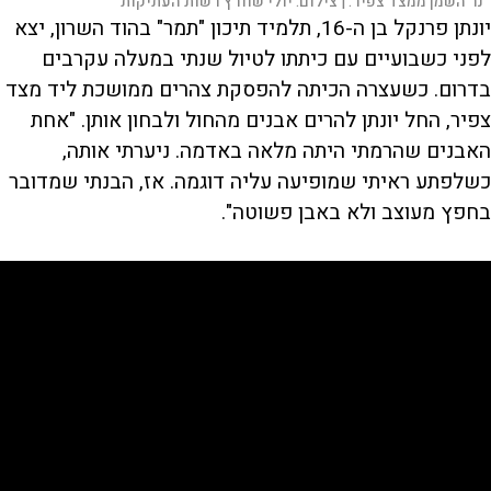
נר השמן ממצד צפיר. |
צילום:
יולי שוורץ רשות העתיקות
יונתן פרנקל בן ה-16, תלמיד תיכון "תמר" בהוד השרון, יצא
לפני כשבועיים עם כיתתו לטיול שנתי במעלה עקרבים
בדרום. כשעצרה הכיתה להפסקת צהרים ממושכת ליד מצד
צפיר, החל יונתן להרים אבנים מהחול ולבחון אותן. "אחת
האבנים שהרמתי היתה מלאה באדמה. ניערתי אותה,
כשלפתע ראיתי שמופיעה עליה דוגמה. אז, הבנתי שמדובר
בחפץ מעוצב ולא באבן פשוטה".