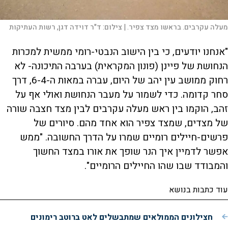
מעלה עקרבים. בראשו מצד צפיר. |
צילום:
ד"ר דוידה דגן, רשות העתיקות
"אנחנו יודעים, כי בין הישוב הנבטי-רומי ממשית למכרות
הנחושת של פיינן (פונון המקראית) בערבה התיכונה- לא
רחוק ממושב עין יהב של היום, עברה במאות ה-6-4, דרך
סחר קדומה. כדי לשמור על מעבר הנחושת ואולי אף על
זהב, הוקמו בין ראש מעלה עקרבים לבין מצד חצבה שורה
של מצדים, שמצד צפיר הוא אחד מהם. סיורים של
פרשים-חיילים רומיים שמרו על הדרך החשובה. "ממש
אפשר לדמיין איך הנר שופך את אורו במצד החשוך
והמבודד שבו שהו החיילים הרומיים".
עוד כתבות בנושא
חצילונים הממולאים שמתבשלים לאט ברוטב רימונים