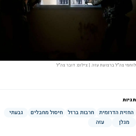
V
i
d
לוחמי צה"ל ברצועת עזה. |
צילום:
דובר צה"ל
e
o
תגיות
החזית הדרומית
חרבות ברזל
חיסול מחבלים
גבעתי
מגלן
עזה