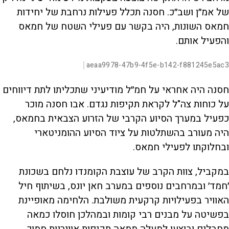
של אמ״ן ושב״כ. חסנה תכלל פעילות נרחבת של יחידות
חמאס השונות, היה בקשר עם פעילי השטח של חמאס
והפעיל אותם.
L
00:00:10
aeaa9978-47b9-4f5e-b142-f881245e5ac3
|
D
o
a
d
S
S
u
e
M
k
k
F
P
d
u
i
i
u
חסנה היה אחראי על חמ״ל מודיעיני שתכליתו לתת דיווחים
:
t
p
p
l
r
3
e
v
v
l
7
s
i
i
על כוחות צה"ל לקראת תקיפות נגדם. אבו חסנה מוכר
.
d
d
c
a
7
e
e
r
כפעיל במערך הסיוע הקרבי של הזרוע הצבאית בחמאס,
4
o
o
e
l
%
b
f
e
t
a
o
n
היה מעורב בהשתלטות על ציוד הסיוע ההומניטארי
c
r
k
w
i
w
a
ובחלוקתו לפעילי חמאס.
a
r
r
d
a
o
d
במקביל, צוות הקרב של עוצבת הקומנדו נלחם בשכונת
n
׳חמד׳ ובמרחבים נוספים במערב חאן יונס, בשיתוף חיל
y
האוויר בפעילויות קרקעית משולבת. הלחימה מאופיינת
בפשיטה על מבנים רבי קומות ובמהלכן חוסלו כמאה