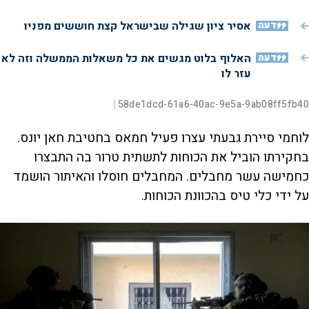
V
דעה
אסיר ציון שגילה שבישראל קצת חוששים מפניו
דעה
האלוף בלוט מגשים את כל משאלות הממשלה וזה לא
i
עזר לו
L
00:00:06
58de1dcd-61a6-40ac-9e5a-9ab08ff5fb40
|
D
o
d
a
d
S
S
u
e
M
k
k
F
P
d
u
i
i
u
לוחמי סיירת גבעתי עצרו פעיל חמאס בחטיבת חאן יונס.
:
t
p
p
l
r
6
e
v
v
l
e
1
s
i
i
בחקירתו הוביל את הכוחות לתשתית טרור בה התבצרו
.
d
d
c
a
7
e
e
r
כחמישה עשר מחבלים. המחבלים חוסלו והאיתור הושמד
2
o
o
e
l
%
b
f
e
t
a
o
n
על ידי כלי טיס בהכוונת הכוחות.
c
r
o
k
w
i
w
a
a
r
r
d
a
o
d
n
y