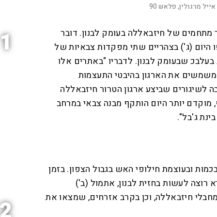
אייל מרגולין, פלאש 90
 מתחמים של חיזבאללה בעומק לבנון. דובר
1
ו היום (ג') בצהריים שתי מפקדות צבאיות של
בעלבכ שבעומק לבנון. לדבריו "באתרים אלו
משמשים את הארגון בהיבטי התעצמות
ה לשיגורים שביצע ארגון הטרור חיזבאללה
, מוקדם יותר היום הותקף מבנה צבאי במרחב
נת ג'בל".
00:00:14
D
F
u
u
l
כמות ובעוצמת חילופי האש בגבול הצפון. בזמן
l
r
s
c
רוצה לעשות בחזית לבנון, אתמול (ב')
r
a
e
e
חבלי חיזבאללה, וכן בקרב אזרחים, שמצאו את
n
t
2
i