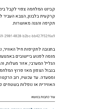
קבינט המלחמה צפוי לקבל בימ
קרקעית בלבנון, הצבא העביר לדר
תקיפה והגנה מאושרות.
L
o
a
d
59-298f-4828-b2bc-bb427f52f6a9
e
d
M
:
u
P
5
t
l
0
בתגובה לתקיפות חיל האוויר, 
e
a
.
y
8
5
מנסה לפגוע ביישובים באמצעות
%
בגבול הצפון מאז פרוץ המלחמה, 
ומסעדה. עד עכשיו, רוב הרקטו
האווירית או נופלות בשטחים פ
עוד כתבות בנושא