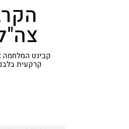
הקרב
צה"ל
קבינט המלחמה צ
קרקעית בלבנון