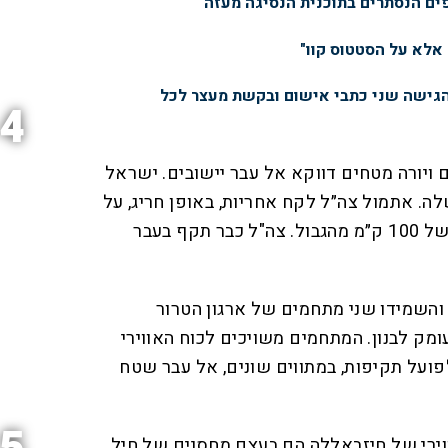
פים הנסתרים בתוכנית הנסיגה מעזה
 אלא על הסטטוס קוו"
הגישה שני כתבי אישום ובקשת מעצר לכל
4
ויורה מטחים דווקא אל עבר יישובים. ישראל
. אתמול צה״ל לקח אחריות, באופן חריג, על
תקיפה של חיל האוויר בעומק של 100 ק״מ מהגבול. צה"ל כבר תקף בעבר
והשמידו שני מתחמים של ארגון הטרור
ק לבנון. המתחמים משויכים לכוח האווירי
ועל תקיפות, במתווים שונים, אל עבר שטח
ירי של חיזבאללה הם בעצם מחסנים של חיל