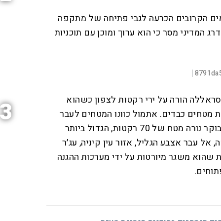
o
ים הקרובים הכרעה לגבי פתיחה של מתקפה
n
ג המדיני מסר כי הוא ערוך ומוכן עם תוכניות
00:00:07
D
8791da
|
F
u
u
l
נסראללה הורה על ירי רקטות לצפון כשהוא
l
3
r
s
c
 מטחים כבדים. אתמול כוונו המטחים לעבר
r
a
e
e
הגליל המערבי, אזור מעלות, והבוקר נורה מטח של 70 רקטות, הגדול ביותר
n
t
אל עבר אצבע הגליל, אזור עין קיניה, עג׳ר
i
ת שהוא משגר מיורטות על ידי מערכות ההגנה
o
תוחים.
n