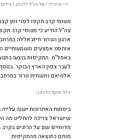
ירי ארטילרי של צה"ל ללבנון. |
צילום:
מטוסי קרב תקפו לפני זמן קצר
צה"ל הודיע כי מטוסי קרב תקפ
ארגון הטרור חיזבאללה במרחב 
אוחסנו אמצעים משמעותיים ה
באמל"ח. התקיפות בוצעו בתגוב
לעבר צפון הארץ הבוקר. בנוסף
אלחיאם ותשתית טרור במרחב בי
L
o
a
d
צהל תוקף בלבנון
|
e
d
M
:
u
P
2
t
l
6
ביממות האחרונות ישנה עלייה ב
e
a
.
y
7
4
שישראל צריכה להחליט מה היא 
%
מדווחים שם על הרוגים בקרב מ
מותם כתוצאה מהתקיפות.