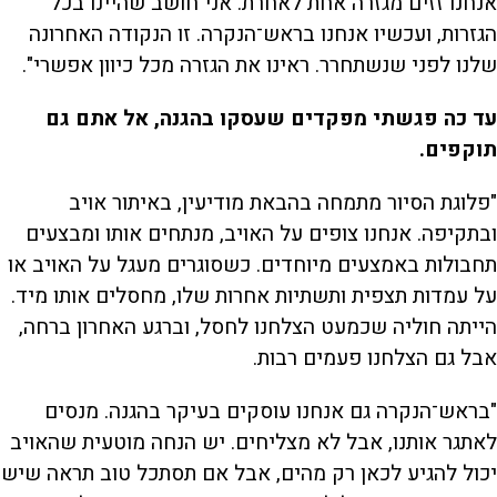
אנחנו זזים מגזרה אחת לאחרת. אני חושב שהיינו בכל
הגזרות, ועכשיו אנחנו בראש־הנקרה. זו הנקודה האחרונה
שלנו לפני שנשתחרר. ראינו את הגזרה מכל כיוון אפשרי".
עד כה פגשתי מפקדים שעסקו בהגנה, אל אתם גם
תוקפים.
"פלוגת הסיור מתמחה בהבאת מודיעין, באיתור אויב
ובתקיפה. אנחנו צופים על האויב, מנתחים אותו ומבצעים
תחבולות באמצעים מיוחדים. כשסוגרים מעגל על האויב או
על עמדות תצפית ותשתיות אחרות שלו, מחסלים אותו מיד.
הייתה חוליה שכמעט הצלחנו לחסל, וברגע האחרון ברחה,
אבל גם הצלחנו פעמים רבות.
"בראש־הנקרה גם אנחנו עוסקים בעיקר בהגנה. מנסים
לאתגר אותנו, אבל לא מצליחים. יש הנחה מוטעית שהאויב
יכול להגיע לכאן רק מהים, אבל אם תסתכל טוב תראה שיש