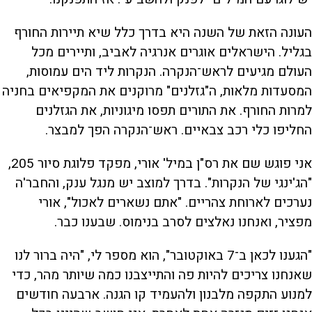
העונה הזאת של השנה היא בדרך כלל שיא תיירות החורף
בגליל. הישראלים אוגרים אנרגיה לאביב, ותיירים מכל
העולם מגיעים לראש־הנקרה. הנקרות ליד הים עמוסות,
המסעדות מלאות, ה"גזלנים" מרוקנים את המקפיאים בחניה
למרות החורף. את התורים תפסו מיגוניות, את הגזלנים
החליפו כלי רכב צבאיים. ראש־הנקרה הפך למבצר.
אני פוגש שם את רס"ן במיל' אורי, מפקד פלוגת סיור 205,
"הג'ינגי של הנקרות". בדרך למוצב יש מנגל ענק, והחבר'ה
נערכים לארוחת צהריים. "אתם נשארים לאכול", אורי
מפציר, ואנחנו נאלצים לסרב בנימוס. שבענו כבר.
"הגענו לכאן ב־7 באוקטובר", הוא מספר לי, "היה ברור לנו
שאנחנו צריכים להיות פה והתייצבנו כמה שיותר מהר, כדי
למנוע התקפה מלבנון ולהעמיד קו הגנה. ארבעה חודשים