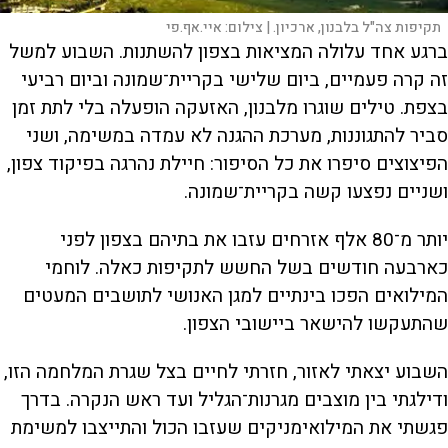
תקיפות צה"ל בלבנון, ארכיון. |
צילום:
איי.אף.פי
ברגע אחד עלולה המציאות בצפון להשתנות. השבוע למשל
זה קרה פעמיים, ביום שלישי בקריית־שמונה וביום רביעי
בצפת. טילים שוגרו מלבנון, האזעקה הופעלה בלי לתת זמן
סביר להתגוננות, מערכת ההגנה לא עמדה במשימה, ושני
הפיצוצים סיפרו את כל הסיפור: חיילת נהרגה בפיקוד צפון,
ושניים נפצעו קשה בקריית־שמונה.
יותר מ־80 אלף אזרחים עזבו את בתיהם בצפון לפני
כארבעה חודשים בשל החשש לתקיפות כאלה. לוחמי
המילואים הפכו בינתיים למגן האנושי לתושבים המעטים
שהתעקשו להישאר ביישובי הצפון.
השבוע יצאתי לאזור, חזרתי לחיים בצל שגרת המלחמה הזו,
ודילגתי בין מוצבים מגרנות־הגליל ועד ראש הנקרה. בדרך
פגשתי את המילואימניקים שעזבו הכול והתייצבו למשימת