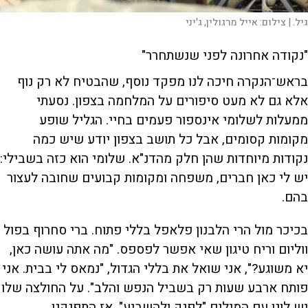
גיל. |
צילום:
אייל מרגולין, ג'יני
"נקודה אחרונה לפני שנשתחרר"
בראש־הנקרה חיכה לנו מפקד נוסף, שהבטיח לא רק נוף
אלא גם לא מעט סיפורים על המלחמה בצפון. נסעתי
ממעלות לשלומי אינספור פעמים בחיי. הגליל שופע
מקומות קסומים, אבל כל תושב בצפון יודע שיש כמה
נקודות מיוחדות שהן חלק מהדנ"א. שלומי הוא כזה בשבילי:
יש לי כאן חברים, משפחה ומקומות קבועים שחובה לעצור
בהם.
בכיכר מול הרי הלבנון פלאפל בללי פתוח. ברי סחרוף בפול
ווליום וריח טיגון שאי אפשר לפספס. "מה אתה עושה כאן,
יא משוגע?", אני שואל את בללי הגדול, "נמאס לי בבית. אני
פותח ארבע שעות רק בשביל הנפש והלב". על החולצה שלו
יש לוגו עם המילים "לפנק ולהשביע". אז התפנקנו.