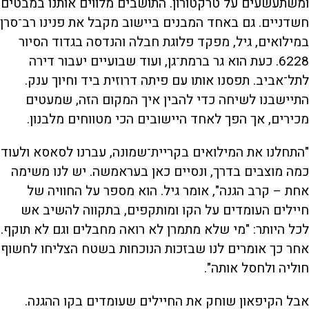
ומשתעשעים על טרקטורון. התושבים מלווים אותנו במבטים
חשדניים. גם באחד המבנים ביישוב מקבל את פנינו רב־סרן
במילואים, גיל, מפקד פלוגת חבלה והנדסה בגדוד הסיור
6228. כעת הוא גר ברמת־גן, ועוד שבועיים יעבור דירה
לתל־אביב. תפסנו אותו עם פיתה דרוזית ביד וחיוך ענק.
התיישבנו לשיחה כדי להבין איך המקום הזה, שמעטים
מכירים, אך הפך לאחד היישובים הכי מטווחים מלבנון.
"התחלנו את המילואים בקריית־שמונה, עברנו לסאסא ולעוד
כמה מוצבים בדרך, ונסיים כאן בעראמשה. יש לנו משימה
אחת – קרב הגנה", אומר גיל. הוא מספר על החוויה של
חיילים העומדים על הקו ומותקפים, בתקווה להשיב אש
לכל היותר: "מי שלא מתמרן לא רואה מחבלים וגם לא תוקף.
אחר כך אומרים לנו שבזכות הנוכחות בשטח הצליחו לחשוף
חוליה ולחסל אותה".
אבל הקיפאון שוחק את החיילים שעומדים בקו ההגנה.