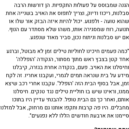
הגנה שמבוסס על פעולות התקפיות. הן דורשות הרבה
סבלנות, ריכוז ודיוק, וצריך לתפוס את האויב בשנייה אחת
שהוא טועה - ולפגוע. יכול להיות איזה הבזק אור שלו או
תנועה, רוח שמסגירה אותו, משהו שלא מסתדר עם הנוף.
אם יש סבלנות וניתוח נכון, סביר מאוד שנפגע.
"כמה פעמים חיכינו לחוליות טילים זמן לא מבוטל, וברגע
אחד קטן בצבץ ראש מתוך מסתור, הנקודה 'הופללה'
וחיסלנו את האויב. פעם, בנקודה אחרת בגזרה, קיבלנו
מידע על בית שנראה תמים לגמרי, ועקבנו אחריו. זה לקח
זמן, אבל בסוף הבית הזה 'הופלל'. עקבנו אחרי רכב שיצא
ממנו, וראינו שיש בו חוליית טילים נגד טנקים. חיסלנו
אותם, ואחר כך גם הבית טופל. להבנתי עדיין היו בתוכו
מחבלים. היו פה קרבות ותקפו אותנו גם מרחוק, אבל למזלנו
סיימנו את ארבעת חודשים הללו ללא נפגעים".