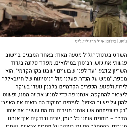
ג'וש. |
צילום:
אייל מרגולין, ג'יני
השקט בגרנות־הגליל מטעה מאוד: באחד המבנים ביישוב
פגשתי את ג׳וש, רב־סרן במילואים, מפקד פלוגה בגדוד
השריון 9212. "עד לפני שבועיים ישבנו בקו הקדמי", הוא
מספר, "ממש על הגדר. פעלנו מול הניסיונות של חיזבאללה
לירות ולפגוע. הכפרים הקדמיים בלבנון נועדו בעיקר
ליציאה להתקפה. אנחנו פה כדי למנוע את זה ממנו, ופשוט
להגן על יישוב הצפון". לעיתים רחוקות הם רואים את האויב:
"רק כשנפתחת אש אנחנו מגיבים. גם הם עושים את אותו
הדבר – בוחנים אותנו כל הזמן, יורים ובודקים איך אנחנו
מגיבים. בהתחלה הם ירו בעיקר על מטרות צבאיות, ואחרי