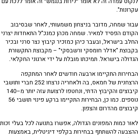
לנקוט עמדה זה לא אומר ״לירות בנגמש״ זה אומר ללכת עם
עקרונות".
עבור שמחה, מדובר בניצחון משמעותי, לאחר שבסיבוב
הקודם הפסיד למאיר. שמחה מכהן כמנכ"ל התאחדות יצרני
החלב בישראל, ובעבר כיהן כמזכיר קיבוץ נצר סרני ובכיר
בקבוצת "אדלר חומסקי ורשבסקי" – מקבוצת התקשורת
הגדולה בישראל. תמיכתו מובלת על ידי ארגוני החקלאי.
הבחירות התקיימו ארבעה חודשים לאחר המתקפה
הרצחנית של חמאס, בה ולאחריה נרצחו 252 חברי ותושבי
קיבוצים והקיבוץ הדתי, ונחטפו לרצועת עזה יותר מ–140
נוספים. כמו כן, הבחירות התקיימו ברקע פינוי תושבי 56
קיבוצים מהדרום והצפון.
לאור כמות המפונים הגדולה, אפשרו בתנועה לכל בעלי זכות
ההצבעה להשתתף בבחירות בקלפי דיגיטלית, באמצעות