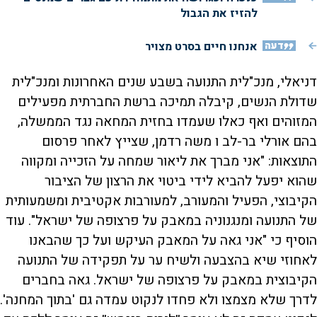
להזיז את הגבול
דעה
אנחנו חיים בסרט מצויר
דניאלי, מנכ"לית התנועה בשבע שנים האחרונות ומנכ"לית
שדולת הנשים, קיבלה תמיכה ברשת החברתית מפעילים
המזוהים ואף כאלו שעמדו בחזית המחאה נגד הממשלה,
בהם אורלי בר-לב ו משה רדמן, שצייץ לאחר פרסום
התוצאות: "אני מברך את ליאור שמחה על הזכייה ומקווה
שהוא יפעל להביא לידי ביטוי את הרצון של הציבור
הקיבוצי, הפעיל והמעורב, למעורבות אקטיבית ומשמעותית
של התנועה ומנגנוניה במאבק על פרצופה של ישראל". עוד
הוסיף כי "אני גאה על המאבק העיקש ועל כך שהבאנו
לאחוזי שיא בהצבעה ולשיח ער על תפקידה של התנועה
הקיבוצית במאבק על פרצופה של ישראל. גאה בחברים
לדרך שלא מצמצו ולא פחדו לנקוט עמדה גם 'בתוך המחנה'.