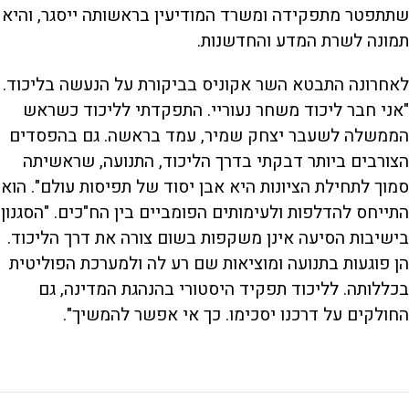
שתתפטר מתפקידה ומשרד המודיעין בראשותה ייסגר, והיא
תמונה לשרת המדע והחדשנות.
לאחרונה התבטא השר אקוניס בביקורת על הנעשה בליכוד.
"אני חבר ליכוד משחר נעוריי. התפקדתי לליכוד כשראש
הממשלה לשעבר יצחק שמיר, עמד בראשה. גם בהפסדים
הצורבים ביותר דבקתי בדרך הליכוד, התנועה, שראשיתה
סמוך לתחילת הציונות היא אבן יסוד של תפיסות עולם". הוא
התייחס להדלפות ולעימותים הפומביים בין הח"כים. "הסגנון
בישיבות הסיעה אינן משקפות בשום צורה את דרך הליכוד.
הן פוגעות בתנועה ומוציאות שם רע לה ולמערכת הפוליטית
בכללותה. לליכוד תפקיד היסטורי בהנהגת המדינה, גם
החולקים על דרכנו יסכימו. כך אי אפשר להמשיך".