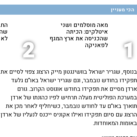
הכי מעניין
מאה מוסלמים ושני
החב
איטלקים: הכיתה
שהת
שהכניסה את ארץ המגף
לאנ
2
1
לפאניקה
בנוסף, שגריר ישראל בוושינגטון מייק הרצוג צפוי לסיים את
תפקידו בחודש נובמבר, וגם שגריר ישראל באו"ם גלעד
ארדן מסיים את תפקידו בחודש אוגוסט הקרוב. גורם
במערכת הפוליטית מעלה תרחיש לפיו כהונתו של ארדן
תוארך באו"ם עד לחודש נובמבר, כשיחליף לאחר מכן את
הרצוג עם סיום תפקידו ואילו אקוניס ייכנס לנעליו של ארדן
באומות המאוחדות.