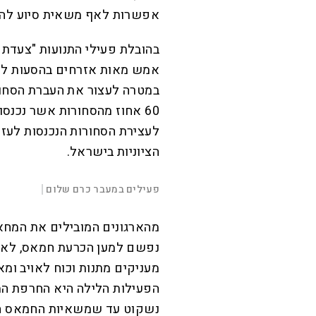
אפשרות לאף משאית סיוע להי
בהובלת פעילי התנועות "צעדת ה
אמש מאות אזרחים בהסעות למ
במטרה לעצור את העברת הסחור
60 אחוז מהסחורות אשר נכנסו
לעצירת הסחורות הנכנסות לעזה
הציוניות בישראל.
L
o
a
d
פעילים במעבר כרם שלום
|
e
d
M
:
u
P
2
t
l
6
מהארגונים המובילים את המחא
e
a
.
y
2
3
נפשם למען הכרעת חמאס, לא 
%
מעניקים מתנות וכוח לאויב ומ
הפעילות הלילה היא החרפת המ
נשקוט עד שמשאיות החמאס הנא