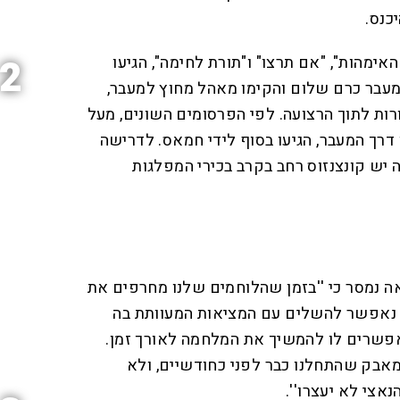
כנס.
2
אימהות", "אם תרצו" ו"תורת לחימה", הגיעו
עבר כרם שלום והקימו מאהל מחוץ למעבר,
ות לתוך הרצועה. לפי הפרסומים השונים, מעל
 דרך המעבר, הגיעו בסוף לידי חמאס. לדרישה
 יש קונצנזוס רחב בקרב בכירי המפלגות
00:00:15
D
F
u
u
l
ה נמסר כי ''בזמן שהלוחמים שלנו מחרפים את
l
r
s
c
נאפשר להשלים עם המציאות המעוותת בה
r
a
e
e
אפשרים לו להמשיך את המלחמה לאורך זמן.
n
t
אבק שהתחלנו כבר לפני כחודשיים, ולא
i
צי לא יעצרו''.
o