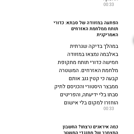
00:33
הפתעה במזוודה של סבתא: כדורי
תותח ממלחמת האזרחים
האמריקנית
במהלך בדיקה שגרתית
באלבמה נמצאו במזוודה
חמישה כדורי תותח מתקופת
מלחמת האזרחים. המשטרה
קבעה כי קטין גנב אותם
ממבצר היסטורי והכניסם לתיק
סבתו בלי ידיעתה, והפריטים
הוחזרו למקום בלי אישום
00:33
כמה איראנים נרצחו? החשבון
המצמרר של מתנגדי המשטר