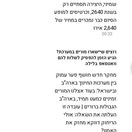
שמיני; היצירה תסתיים רק
בשנת 2640, וכרטיסים למופע
הסיום כבר נמכרים במחיר של
2,640 אירו
00:33
רוצים שיישארו מורים במערכת?
הגיע הזמן להפסיק לשלוח להם
וואטסאפ בלילה
מחקר חדש חושף פער עמוק
בין מערכות החינוך בארה"ב
ובישראל: בעוד אצלנו המורים
זמינים כמעט תמיד, בארה"ב
הגבולות ברורים | עובדה זו
העלתה את השאלה: אולי
הריחוק דווקא מחזק את
האמון?