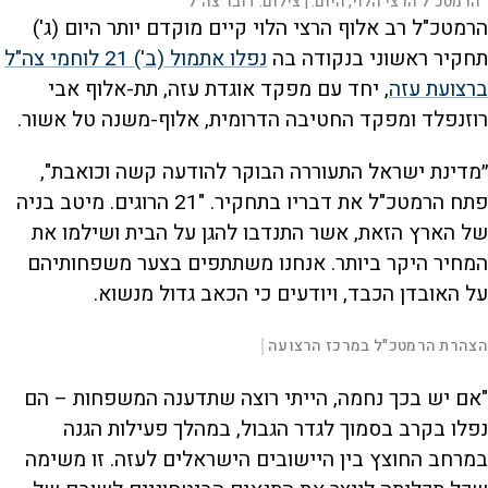
הרמטכ"ל הרצי הלוי, היום. |
צילום:
דובר צה"ל
הרמטכ"ל רב אלוף הרצי הלוי קיים מוקדם יותר היום (ג')
תחקיר ראשוני בנקודה בה
נפלו אתמול (ב') 21 לוחמי צה"ל
ברצועת עזה
, יחד עם מפקד אוגדת עזה, תת-אלוף אבי
רוזנפלד ומפקד החטיבה הדרומית, אלוף-משנה טל אשור.
״מדינת ישראל התעוררה הבוקר להודעה קשה וכואבת",
פתח הרמטכ"ל את דבריו בתחקיר. "21 הרוגים. מיטב בניה
של הארץ הזאת, אשר התנדבו להגן על הבית ושילמו את
המחיר היקר ביותר. אנחנו משתתפים בצער משפחותיהם
על האובדן הכבד, ויודעים כי הכאב גדול מנשוא.
L
00:03:41
הצהרת הרמטכ"ל במרכז הרצועה
|
D
o
a
d
S
S
u
e
M
k
k
F
P
d
u
i
i
u
"אם יש בכך נחמה, הייתי רוצה שתדענה המשפחות – הם
:
t
p
p
l
r
1
e
v
v
l
.
s
i
i
נפלו בקרב בסמוך לגדר הגבול, במהלך פעילות הגנה
7
d
d
c
a
7
e
e
r
במרחב החוצץ בין היישובים הישראלים לעזה. זו משימה
%
o
o
e
l
b
f
e
t
a
o
n
c
r