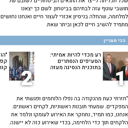
שכל תכליתה לייצר את התנאים הביטחוניים לשובם של
k
w
i
w
a
תושבי עוטף עזה לבתיהם בביטחון. לשם כך יצאנו
a
r
r
d
a
o
d
למלחמה, שהחלה בניסיון אכזרי לעצור חיים ואנחנו נחושים
n
מתמיד להשיב חיים לכאן וביתר שאת.
y
הכי מעניין
V
רע מכדי להיות אמיתי:
"הו
הסעיפים הנסתרים
קפה
בתוכנית הנסיגה מעזה
קוו"
2
1
i
d
"חזרתי כעת מהנקודה בה נפלו הלוחמים ופגשתי את
המפקדים. שמעתי תובנות ראשוניות, לקחים ראשונים.
e
אנחנו, כמו תמיד, נתחקר את האירוע לעומקו ונלמד את
הלקחים תוך כדי הלחימה, בכדי שאירוע כזה לא יישנה.