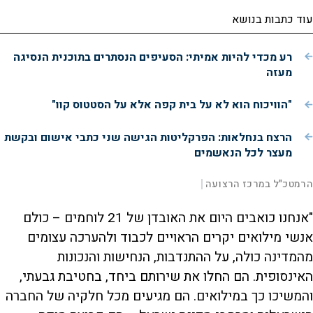
o
עוד כתבות בנושא
רע מכדי להיות אמיתי: הסעיפים הנסתרים בתוכנית הנסיגה
מעזה
"הוויכוח הוא לא על בית קפה אלא על הסטטוס קוו"
הרצח בנחלאות: הפרקליטות הגישה שני כתבי אישום ובקשת
מעצר לכל הנאשמים
L
00:01:02
הרמטכ"ל במרכז הרצועה
|
D
o
a
d
S
S
u
e
M
k
k
F
P
d
u
i
i
u
"אנחנו כואבים היום את האובדן של 21 לוחמים – כולם
:
t
p
p
l
r
6
e
v
v
l
.
s
i
i
אנשי מילואים יקרים הראויים לכבוד ולהערכה עצומים
2
d
d
c
a
7
e
e
r
מהמדינה כולה, על ההתנדבות, הנחישות והנכונות
%
o
o
e
l
b
f
e
t
a
o
n
האינסופית. הם החלו את שירותם ביחד, בחטיבת גבעתי,
c
r
k
w
i
w
a
והמשיכו כך במילואים. הם מגיעים מכל חלקיה של החברה
a
r
r
d
o
d