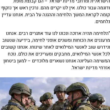
a
הישראלית ומרחבי מדינת ישראל – הם קבוצת מופת
n
ודוגמה עבור כולנו. אין לנו יקרים מהם. נרכין ראש אך נזקוף
קומה לקראת המשך הלחימה וההגנה על הבית. אנחנו עדיין
y
נלחמים.
V
"הלחימה תהיה ארוכה ונכונו לנו עוד אתגרים רבים. אנחנו
מרעננים את הכוחות ומשנים אופני לחימה, בידיעה שנשוב
ונידרש שוב לאנשי המילואים לאחר שינוחו. אנחנו קשובים
i
לכל אנשי המילואים, מחבקים ומעריכים את כולם. נוכח
המשימה העליונה אנחנו נשארים מלוכדים – למען ביטחון
d
אזרחי מדינת ישראל.
e
o