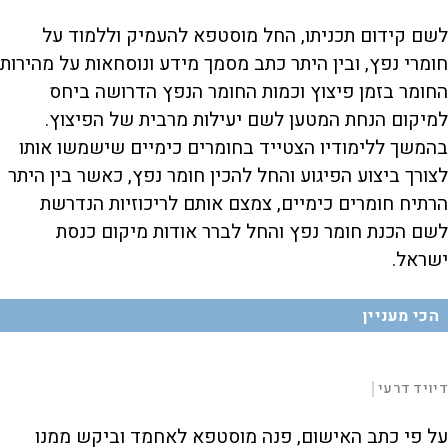
לשם קידום תכניתו, החל מוסטפא להעמיק וללמוד על
חומרי נפץ, ובין היתר כתב מסמך מידע ונוסחאות על מהירות
החומר בזמן פיצוץ וכמות החומר הנפץ הדרושה ביחס
למיקום הנחת המטען לשם יעילות מרבית של הפיצוץ.
בהמשך ללימודיו הצטייד בחומרים כימיים שישמשו אותו
לצורך ביצוע הפיגוע והחל להכין חומר נפץ, כאשר בין היתר
הרתיח חומרים כימיים, צמצם אותם לריכוזיות הנדרשת
לשם הכנת חומר נפץ והחל לברר אודות מיקום כנסת
ישראל.
הכי מעניין
L
00:01:39
דיויד דרעי
|
D
o
a
d
S
S
u
e
M
k
k
F
P
d
u
i
i
u
על פי כתב האישום, פנה מוסטפא לאחמד וביקש ממנו
:
t
p
p
l
r
3
e
v
v
l