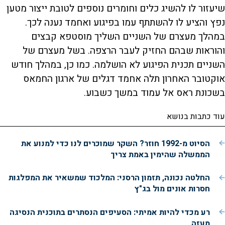
.
s
i
i
שיעזור לו להשיג כלים וחומרים נוספים לטובת ייצור מטען
9
d
d
c
a
5
e
e
r
נפץ והציע לו להשתתף עמו בפיגוע ואחמד נענה לכך.
%
o
o
e
l
b
f
e
t
a
o
n
במהלך מעצרם של השניים השליך מוסטפא קבצים
c
r
k
w
i
w
a
והוראות שבהם החזיק לעבר הרצפה. בשל מעצרם של
a
r
r
d
a
o
d
השניים תכנית הפיגוע לא הושלמה. כמו כן, במהלך חודש
n
אוקטובר האחרון תלה אחמד דגלים של ארגון החמאס
בשכונת ראס אל עמוד במשך כשבוע.
y
עוד כתבות בנושא
V
הסיוט מ-1992 חוזר? השקר שמוכרים לנו כדי למנוע את
הממשלה שהימין באמת צריך
i
החלטה נכונה, תזמון הרסני: המלכוד שמשאיר את המפלגות
חסרות אונים מול בג"ץ
d
רע מכדי להיות אמיתי: הסעיפים הנסתרים בתוכנית הנסיגה
מעזה