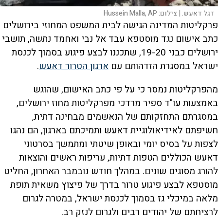
דגל דאעש. |
צילום:
Hussein Malla, AP
פרקליטות המדינה הגישה לבית המשפט המחוזי בירושלים
כתב אישום נגד מוסטפא עבד אל נבי ואחמד נתשה, תושבי
ירושלים כבני 19-20, שתכננו לבצע פיגוע בסמוך לכנסת
ישראל במסגרת הזדהותם עם
ארגון הטרור דאעש
.
מהפרקליטות נמסר כי על פי כתב האישום, שהוגש
באמצעות עו"ד ספיר מרדכי מפרקליטות מחוז ירושלים,
במסגרתם התחזקותם של הנאשמים מבחינה דתית,
חשיפתם לאידיאולוגיית דאעש ותמיכתם בארגון, הם נהגו
לצפות על בסיס יומי ובאופן שיטתי ומתמשך בסרטוני
דאעש הכוללים הטפות דתיות, עריפות ראשים והוצאות
להורג מסוגים שונים. במהלך חודש נובמבר האחרון, החליט
מוסטפא לבצע פיגוע טרור בדרך של פיצוץ משאית תופת
מלאה במיכלי גז בסמוך לכנסת ישראל, במטרה לגרום
לרציחתם של יהודים רבים ולגרום לנזק רב.