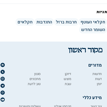
תגיות
חקלאי העוטף
חרבות ברזל
התנדבות
חקלאים
השומר החדש
מדורים
חדשות
דיוקן
סגנון
דעות
מוצש
מתכונים
יומן
שבת
טוב לדעת
מידע כללי
צור קשר
פרסמו אצלנו
שאלות ותשובות