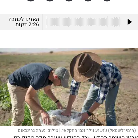
האזינו לכתבה
2:26
דקות
(מימין לשמאל) ג'ושוע וולר ונבו החקלאי. |
צילום:
נעמה גרינבאום