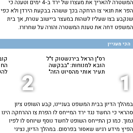
המשטרה להאריך את מעצרו של ירד ב-4 ימים וטענה כי
הפר את תנאי צו הרחקה בכך ששהה בבקעת הירדן ולא כפי
שנקבע בצו שעליו לשהות במעצר ביישוב עטרת, אך בית
המשפט דחה את טענת המשטרה והורה על שחרורו.
הכי מעניין
רס"ן הראל בירנשטוק ז"ל
קוב
הובא למנוחות: "בבקשה
החש
תעיר אותי מהסיוט הזה"
להפ
2
1
במהלך הדיון בבית המשפט בעניינו, קבע השופט ציון
סהראי כי החשד נגד ירד המייחס לו הפרת צו ההרחקה הינו
נמוך. כמו כן התייחס השופט לחשד נוסף שיוחס לו לפיו
הפיץ מידע רגיש שאסור בפרסום. במהלך הדיון, נציגי