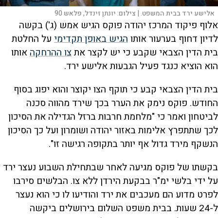
אלישע ירד בבית המשפט. |
צילום:
יונתן זינדל, פלאש 90
אלוף פיקוד המרכז יהודה פוקס הגיש אמש (ג') בקשה
לדיון דחוף בערעור אותו
הגיש באופן תקדימי
על החלטת
בית הדין הצבאי שקבע כי יש לקצר את
צו ההרחקה
אותו
הוא הוציא כנגד פעיל הגבעות אלישע ירד.
בית הדין הצבאי קבע כי תוקף הצו יקוצר והוא יפוג בסוף
החודש. פוקס נימק את הערר בכך שירד מהווה סכנה
לביטחון ואמר כי "מלחמת חרבות ברזל הגדילה את הסיכון
לכך שתתפרץ אלימות באזור יהודה ושומרון ועל כך הסיכון
הנשקף מירד גדול אף יותר בתקופה רגישה זו".
בקשתו של פוקס מגיעה לאחר שבתחילת השבוע נעצר ירד
על ידי בלשי ימ"ר בבקעת הירדן ללא צו. הבלשים סירבו
לפרט מדוע הם מעכבים את ירד והודיעו לו כי הוא נעצר
ל-24 שעות. בבית משפט השלום בירושלים ביקשה