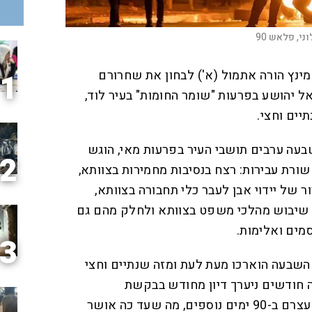
ני, פלאש 90
ינץ הורה אתמול (א') לבחון את שחרורם
1
 יהושע בפרעות "שומר החומות" בעיר לוד,
ים וחצי.
בעה ערבים תושבי העיר בפרעות מאי, הוגש
2
ורת עבירות: רצח בנסיבות מחמירות בצוותא,
 של יידוי אבן לעבר כלי תחבורה בצוותא,
, שיבוש מהלכי משפט בצוותא ולחלק מהם גם
מים ואלימות.
3
 השבעה הוארכו מעת לעת ומזה שנתיים וחצי
חודשים ניערך דיון מחודש בבקשת
הפרקליטות, כדי להאריך את מעצרם ב-90 ימים נוספים, מה שעד כה אושר