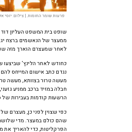
פרעות שומר החומות. |
צילום:
יוסי אלו
שופט בית המשפט העליון דוד מ
ממעצר של הנאשמים ברצח יגאל
לאחר שמעצרם הוארך מזה שנתי
כחודש לאחר הלינץ' שביצעו ש
נגדם כתב אישום המייחס להם ש
מעשה טרור בצוותא, מעשה טרור
חבלה במזיד ברכב ממניע גזעני
הרשעות קודמות בעבירות של ס
כפי שצוין לפני כן, מעצרם של
שהם כולם במעצר. מדי שלושה 