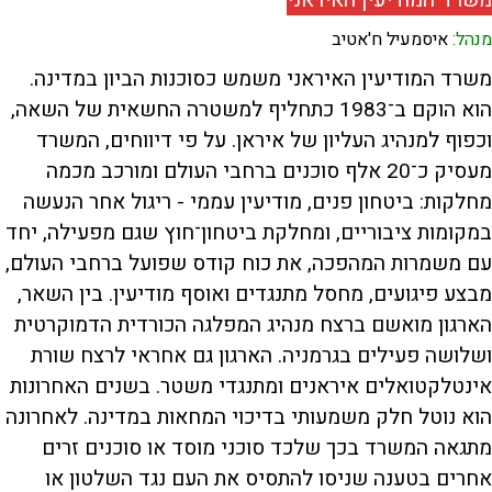
משרד המודיעין האיראני
מנהל:
איסמעיל ח'אטיב
משרד המודיעין האיראני משמש כסוכנות הביון במדינה.
הוא הוקם ב־1983 כתחליף למשטרה החשאית של השאה,
וכפוף למנהיג העליון של איראן. על פי דיווחים, המשרד
מעסיק כ־20 אלף סוכנים ברחבי העולם ומורכב מכמה
מחלקות: ביטחון פנים, מודיעין עממי - ריגול אחר הנעשה
במקומות ציבוריים, ומחלקת ביטחון־חוץ שגם מפעילה, יחד
עם משמרות המהפכה, את כוח קודס שפועל ברחבי העולם,
מבצע פיגועים, מחסל מתנגדים ואוסף מודיעין. בין השאר,
הארגון מואשם ברצח מנהיג המפלגה הכורדית הדמוקרטית
ושלושה פעילים בגרמניה. הארגון גם אחראי לרצח שורת
אינטלקטואלים איראנים ומתנגדי משטר. בשנים האחרונות
הוא נוטל חלק משמעותי בדיכוי המחאות במדינה. לאחרונה
מתגאה המשרד בכך שלכד סוכני מוסד או סוכנים זרים
אחרים בטענה שניסו להתסיס את העם נגד השלטון או