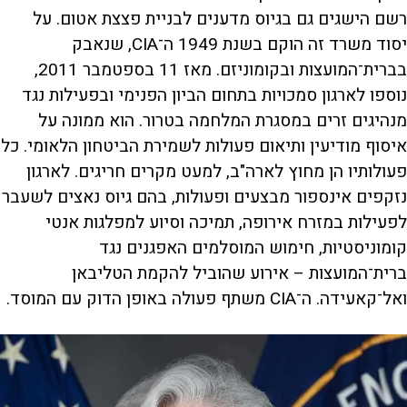
רשם הישגים גם בגיוס מדענים לבניית פצצת אטום. על
יסוד משרד זה הוקם בשנת 1949 ה־CIA, שנאבק
בברית־המועצות ובקומוניזם. מאז 11 בספטמבר 2011,
נוספו לארגון סמכויות בתחום הביון הפנימי ובפעילות נגד
מנהיגים זרים במסגרת המלחמה בטרור. הוא ממונה על
איסוף מודיעין ותיאום פעולות לשמירת הביטחון הלאומי. כל
פעולותיו הן מחוץ לארה"ב, למעט מקרים חריגים. לארגון
נזקפים אינספור מבצעים ופעולות, בהם גיוס נאצים לשעבר
לפעילות במזרח אירופה, תמיכה וסיוע למפלגות אנטי
קומוניסטיות, חימוש המוסלמים האפגנים נגד
ברית־המועצות – אירוע שהוביל להקמת הטליבאן
ואל־קאעידה. ה־CIA משתף פעולה באופן הדוק עם המוסד.