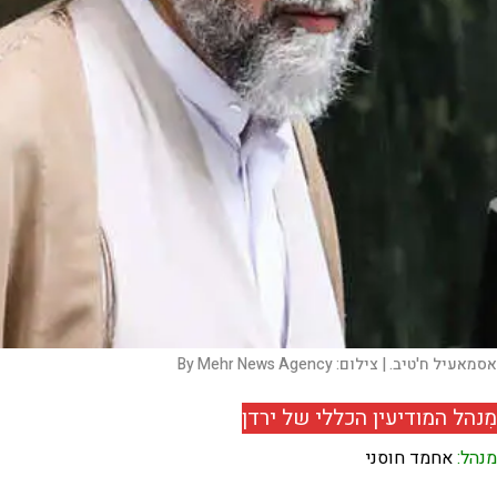
אסמאעיל ח'טיב. |
צילום:
By Mehr News Agency
מִנהל המודיעין הכללי של ירדן
מנהל:
אחמד חוסני