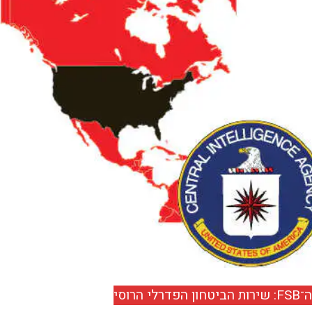
ה־FSB: שירות הביטחון הפדרלי הרוסי