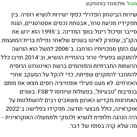
מנהל:
אלכסנדר בורטניקוב
שירות הביטחון הפדרלי כפוף ישירות לנשיא רוסיה. בין
תפקידיו מניעת טרור, אבטחת נכסים אסטרטגיים, הגנת
סייבר וסיכול ריגול בתוך המדינה. ב־1995 הוא ירש את
הקג"ב, שפורק לאיטו בשנים שלאחר נפילת ברית־המועצות.
עם הזמן סמכויותיו הורחבו. ב־2006 למשל הוא הורשה
להתנקש בפעילי טרור בהנחיית הנשיא, וב־2014 חויבו כלל
הרשתות החברתיות והפורומים ברשת האינטרנט הרוסית
להתחבר להתקנים שפיתח, כדי להקל על המעקב אחרי
האזרחים. לא מעט פעילי אופוזיציה רוסים מצאו את מותם
בנסיבות "טבעיות", בפעולות שיוחסו ל־FSB. בשנים
האחרונות מקדיש הארגון משאבים רבים להשתלטות על
אוקראינה, כולל מבצעי תודעה. תפקידו בפלישה ב־2022
היה הנהגה חלופית לנשיא זלנסקי ולממשלה האוקראינית -
מה שלא קרה בסופו של דבר.