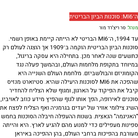
ה־MI6: סוכנות הביון הבריטית
מנהל:
סר ריצ'רד מור
עד 1994, ה־MI6 הבריטי לא הייתה קיימת באופן רשמי.
סוכנות הביון הבריטית הוקמה ב־1909 אך הוצגה לעולם רק
כתשעים שנה לאחר מכן. בתחילה היא עסקה בריגול,
במיוחד בתקופת מלחמות העולם, ובהמשך פעלה נגד
הקומוניזם והבולשביזם. מלחמת העולם השנייה היא
שהפכה את MI6 לסוכנות היעילה שהיא. סטיוארט מנזיס
קיבל את הפיקוד על הארגון, ומגוף שלא הצליח להחדיר
סוכנים לאירופה, הפך אותו לגוף שהפיץ מידע כוזב לאויביו,
השיג צילומי אוויר של יעדים בגרמניה ואף הצליח לפצח את
"האניגמה" הנאצית. בשנות ההעפלה חיבלה הסוכנות בחמש
ספינות מעפילים כדי למנוע מהם להגיע לארץ. היא והייתה
מעורבת בהפיכות ברחבי העולם, בהן ההפיכה באיראן