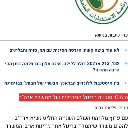
עוד כתבות בנושא
לא עוד ביצה קשה: הגרסה הסינית עם תה, סויה ותבלינים
132, 213 או 302 דולר ללילה: איזה מלון בברצלונה נותן הכי
הרבה תמורה?
בין איסטנבול ללונדון: הבראנץ' הבשרי של הבורג' בבנימינה
ה־CIA: סוכנות הריגול הפדרלית של ממשלת ארה"ב
מנהל:
ויליאם ברנס
עם פרוץ מלחמת העולם השנייה החליט נשיא ארה"ב
להקים משרד שיתמקד בריגול אחר מדינות אויב. המשרד