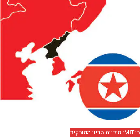
ה־MIT: סוכנות הביון הטורקית