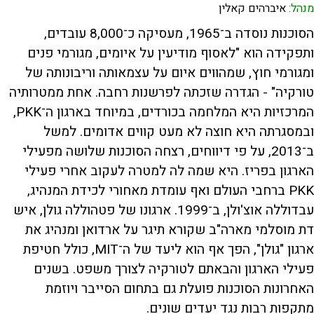
מנהל:
איברהים קאלין
הסוכנות נוסדה ב־1965, מעסיקה כ־8,000 עובדים,
ותפקידה הוא "לאסוף מודיעין על איומים, מגורמי פנים
ומגורמי חוץ, שמהווים איום על עצמאותה וריבונותה של
טורקיה" - הגדרה שזכתה לפרשנות רחבה. אחת ממטרותיה
המרכזיות היא המלחמה בכורדים, במיוחד בארגון ה־PKK,
ובמסגרתה היא חוצה לא מעט קווים אדומים. למשל
ב־2013, על פי דיווחים, רצחה הסוכנות שלושה מפעילי
הארגון בפריז. היא שמה לה למטרה לעקוב אחרי פעילי
PKK ברחבי העולם ואף עומדת מאחורי לכידת המנהיג,
עבדוללה אוצ'ולן, ב־1999. ארגונו של פטהוללה גולן, איש
דת מוסלמי מארה"ב שקורא תיגר על ארדואן ומנהיג את
ארגון "גולן", הפך אף הוא ליעד של ה־MIT, כולל חטיפת
פעילי הארגון והבאתם לטורקיה לצורך משפט. בשנים
האחרונות הסוכנות פועלת גם בתחום הסייבר ויוזמת
מתקפות רבות נגד יעדים שונים.