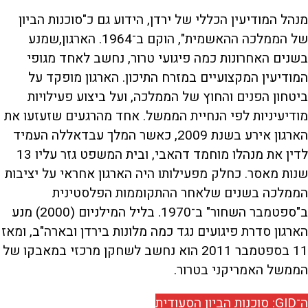
מנהל המודיעין הכללי של ירדן, הידוע גם כ"סוכנות הביון
של הממלכה ההאשמית", הוקם ב־1964. הארגון,שמנע
בשנים האחרונות כמה פיגועי טרור, נחשב לאחד מגופי
המודיעין המקצועיים במזרח התיכון. הארגון מופקד על
ביטחון הפנים והחוץ של הממלכה, ועל ביצוע פעילויות
מודיעיניות לפי הנחיית הממשל. אחד מהרגעים שזעזעו את
הארגון אירע בשנת 2009, כאשר המלך עבדאללה העמיד
לדין את מנהלו מוחמד דהאבי, ובית המשפט גזר עליו 13
שנות מאסר. כחלק מפעילותו היה הארגון אחראי על יציבות
הממלכה בשנים שלאחר ההתקוממות הפלסטינית
ב"ספטמבר השחור" ב־1970. בליל המילניום (2000) מנע
הארגון סדרת פיגועים נגד כמה מלונות בירדן ובארה"ב, ומאז
11 בספטמבר 2011 הוא נחשב לשחקן מרכזי במאבקו של
הממשל האמריקני בטרור.
ה־GID: סוכנות הביון הסעודית