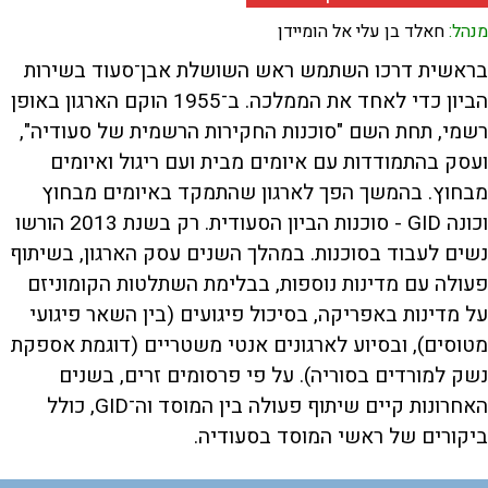
מנהל:
חאלד בן עלי אל הומיידן
בראשית דרכו השתמש ראש השושלת אבן־סעוד בשירות
הביון כדי לאחד את הממלכה. ב־1955 הוקם הארגון באופן
רשמי, תחת השם "סוכנות החקירות הרשמית של סעודיה",
ועסק בהתמודדות עם איומים מבית ועם ריגול ואיומים
מבחוץ. בהמשך הפך לארגון שהתמקד באיומים מבחוץ
וכונה GID - סוכנות הביון הסעודית. רק בשנת 2013 הורשו
נשים לעבוד בסוכנות. במהלך השנים עסק הארגון, בשיתוף
פעולה עם מדינות נוספות, בבלימת השתלטות הקומוניזם
על מדינות באפריקה, בסיכול פיגועים (בין השאר פיגועי
מטוסים), ובסיוע לארגונים אנטי משטריים (דוגמת אספקת
נשק למורדים בסוריה). על פי פרסומים זרים, בשנים
האחרונות קיים שיתוף פעולה בין המוסד וה־GID, כולל
ביקורים של ראשי המוסד בסעודיה.