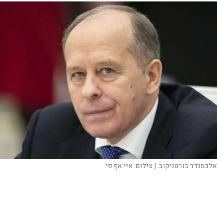
אלכסנדר בורטניקוב. |
צילום:
איי.אף.פי