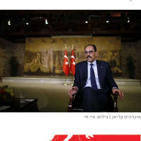
איברהים קליאן. |
צילום:
איי.פי