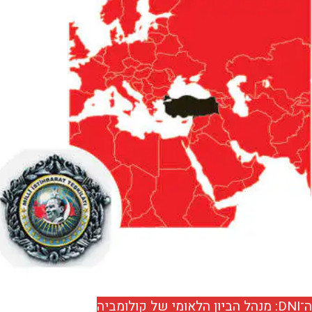
ה־DNI: מִנהל הביון הלאומי של קולומביה