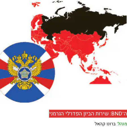
ה־BND: שירות הביון הפדרלי הגרמני
מנהל:
ברונו קהאל