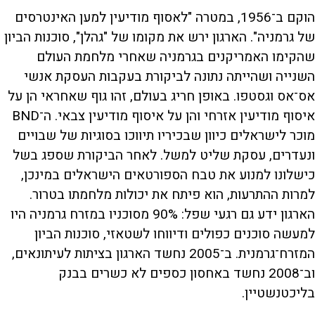
הוקם ב־1956, במטרה "לאסוף מודיעין למען האינטרסים
של גרמניה". הארגון ירש את מקומו של "גהלן", סוכנות הביון
שהקימו האמריקנים בגרמניה שאחרי מלחמת העולם
השנייה ושהייתה נתונה לביקורת בעקבות העסקת אנשי
אס־אס וגסטפו. באופן חריג בעולם, זהו גוף שאחראי הן על
איסוף מודיעין אזרחי והן על איסוף מודיעין צבאי. ה־BND
מוכר לישראלים כיוון שבכיריו תיווכו בסוגיות של שבויים
ונעדרים, עסקת שליט למשל. לאחר הביקורת שספג בשל
כישלונו למנוע את טבח הספורטאים הישראלים במינכן,
למרות ההתרעות, הוא פיתח את יכולות מלחמתו בטרור.
הארגון ידע גם רגעי שפל: 90% מסוכניו במזרח גרמניה היו
למעשה סוכנים כפולים ודיווחו לשטאזי, סוכנות הביון
המזרח־גרמנית. ב־2005 נחשד הארגון בציתות לעיתונאים,
וב־2008 נחשד באחסון כספים לא כשרים בבנק
בליכטנשטיין.