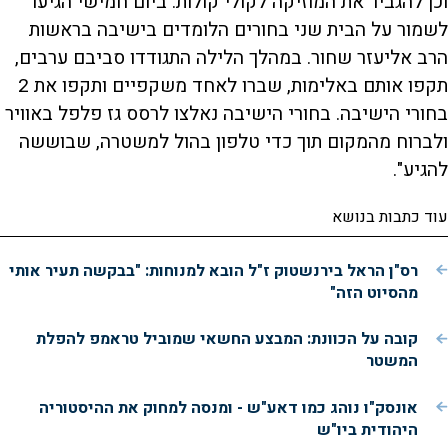
וכן להגביר את המוזיקה לקולי קולות. ביום חמישי הגיעו
לשמור על הבית שני בחורים הלומדים בישיבה בראשות
הרב אליעזר שחור. במהלך הלילה התגודדו סביבם ערבים,
תקפו אותם באלימות, שברו לאחד משקפיים ותקפו את 2
בחורי הישיבה. בחורי הישיבה נאלצו לרסס גז פלפל באוויר
ולברוח מהמקום תוך כדי טלפון בהול למשטרה, שבוששה
להגיע".
עוד כתבות בנושא
רס"ן הראל בירנשטוק ז"ל הובא למנוחות: "בבקשה תעיר אותי
מהסיוט הזה"
קובה על הכוונת: המבצע החשאי שמוביל טראמפ להפלת
המשטר
אונסק"ו נוהג כמו דאע"ש - ומנסה למחוק את ההיסטוריה
היהודית ביו"ש