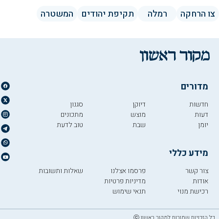
צו הרחקה
רמלה
תקיפת יהודים
המשטרה
מדורים
חדשות
דיוקן
סגנון
דעות
מוצש
מתכונים
יומן
שבת
טוב לדעת
מידע כללי
צור קשר
פרסמו אצלנו
שאלות ותשובות
אודות
מדיניות פרטיות
רכישת מנוי
תנאי שימוש
כל הזכויות שמורות למקור ראשון ⓒ