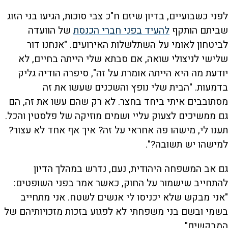
לפני כשבועיים, בדיון שיזם ח"כ צבי סוכות, הגיעו בני הזוג
שביתם הותקף
להעיד בפני חברי הכנסת
של הוועדה
לביטחון לאומי על השתלשלות האירועים. "אנחנו דור
שלישי לניצולי שואה, אם סבתא שלי הייתה בחיים, לא
יודעת מה היא הייתה אומרת על זה", סיפרה הודיה גליק
בדמעות. "הבית שלי נופץ והשכנים שעשו את זה
מסתובבים איתי ביחד בחצר. לא רק שהם עשו את זה, הם
גם ממשיכים לצעוק עליי ושמים מוזיקה של פלסטין והכל.
תענו לי, מישהו פה אחראי על זה? איך אף אחד לא עצור?
למישהו יש תשובה?".
גם אב המשפחה היהודית, נעם, נדרש במהלך הדיון
להתחייב שישמור על החוק, כאשר אמר בפני השופטים:
"אני מבקש שלא יכניסו לי אנשים לשטח. אני מתחייב
בשמי ובשם בני משפחתי לא לפגוע בזכות מזכויותיהם של
המבקשים".