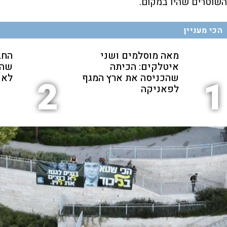
השוטרים שהיו במקום.
i
הכי מעניין
d
מאה מוסלמים ושני
החב
איטלקים: הכיתה
שהת
שהכניסה את ארץ המגף
לאנ
2
1
e
לפאניקה
o