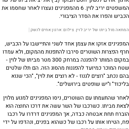
ארגון 'אחים לנשק' חסם הבוקר (ב') את יציאת ביתו של שר
המשפטים יריב לוין. 6 מהמפגינים נעצרו לאחר שחסמו את
הכביש והפרו את הסדר הציבורי.
L
00:00:58
המחאה מול ביתו של יריב לוין. צילום: ארגון אחים לנשק
|
D
o
a
d
S
S
u
e
M
k
k
F
P
d
u
i
i
u
המפגינים אזקו את עצמן אחד לשני והתיישבו על הכביש,
:
t
p
p
l
r
7
e
v
v
l
.
s
i
i
חרף הפצרות השוטרים סירבו להתפנות מהמקום, ולא עמדו
0
d
d
c
a
3
e
e
r
במקום המותר להפגנה במרחק 300 מטר מביתו של לוין -
%
o
o
e
l
b
f
e
t
a
o
n
שטח המוכר כמיועד להפגנות מהסוג הזה. הם תלו שלטים
c
r
k
w
i
w
a
בהם נכתב "רוצים לגנוז - לא רוצים את לוין", "הכי שנוא
a
r
r
d
a
o
d
בליכוד" ו"יש שופטים בירושלים".
n
לאחר שהתעמתו עם השוטרים, ניסו המפגינים למנוע מלוין
y
לצאת מביתו. כשרכבו של השר עשה את דרכו החוצה הוא
הוברח תחת אבטחה כבדה, אך המפגינים דרדרו על רכבו
V
פח, הטיחו אותו על רכבו של כשהוא בפנים, ונהדפו על ידי