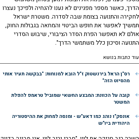
הדרך, כאשר מספר מפגינים לא נענו להנחיה ולפיכך נעצרו
לחקירה והתנועה בצומת שבה לסדרה. משטרת ישראל
תמשיך לאפשר את חופש הביטוי והמחאה בגבולות החוק,
אולם לא תאפשר הפרת הסדר הציבורי, שיבוש הסדרי
התנועה וסיכון כלל משתמשי הדרך".
עוד כתבות בנושא
רס"ן הראל בירנשטוק ז"ל הובא למנוחות: "בבקשה תעיר אותי
מהסיוט הזה"
קובה על הכוונת: המבצע החשאי שמוביל טראמפ להפלת
המשטר
אונסק"ו נוהג כמו דאע"ש - ומנסה למחוק את ההיסטוריה
היהודית ביו"ש
השרה רגב חיזקה את לוין. "חברי יריב לוין, אני מבינה בדיוק