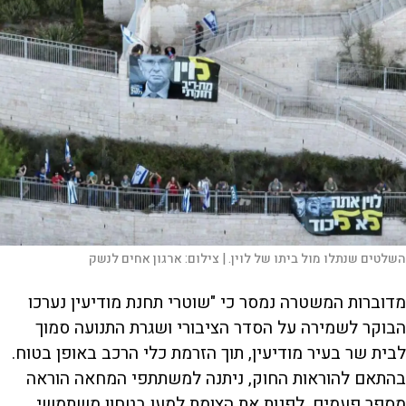
השלטים שנתלו מול ביתו של לוין. |
צילום:
ארגון אחים לנשק
מדוברות המשטרה נמסר כי "שוטרי תחנת מודיעין נערכו
הבוקר לשמירה על הסדר הציבורי ושגרת התנועה סמוך
לבית שר בעיר מודיעין, תוך הזרמת כלי הרכב באופן בטוח.
בהתאם להוראות החוק, ניתנה למשתתפי המחאה הוראה
מספר פעמים, לפנות את הצומת למען בטחון משתמשי