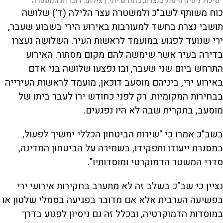
סיכול ניסיון חיסול בנצרת, בחודש יוני. |
צילום:
דוברות המשטרה
כוח משותף לשב"כ ולמשטרה עצר הלילה (ד') שלושה
תושבי נצרת בחשד למעורבות באירוע הירי בשבוע שעבר,
ירי שנועד לפגוע במועמד לראשות העיר. השלושה נעצרו
בדירה בעיר אשר שימשה להם מקום מסתור. האירוע
התרחש ביום שני שעבר, ובו נפצעו שלושה בני אדם
באירוע ירי, ביניהם מוסעב דוכאן, מועמד לראשות העירייה
בבחירות המקומיות. רק לפני כחודש ירו לעבר ביתו של
מוסעב, בתקרית שבה לא היו נפגעים.
בשב"כ אמרו כי "שירות הביטחון הכללי ימשיך לפעול,
במסגרת ייעודו ותפקידו, בשמירה על הביטחון המדינה,
סדרי המשטר הדמוקרטי ומוסדותיו".
נציין כי שב"כ בשלב זה לא מתערב בחקירות אירועי ירי
בפשיעה הערבית אלא אם מדובר בפגיעה בסמלי שלטון או
במוסדות הדמוקרטיה, ובכלל זה גם ניסיון לפגוע בדרך