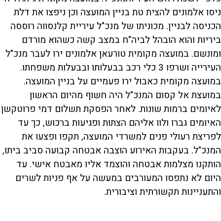
ניסו אלמונים להצית טת בניין המועצה וכן ניפצו את דלת
הכניסה לבניין. מכוניתו של מנכ"ל עיריית קלנסווה רוססה
ביריות והוא הובהל לביה"ח במצב קשה כשהוא מורדם
ומונשם. במועצה מקומית טורעאן אלמונים ירו לעבר מנכ"ל
העירייה ושרפו 3 כלי רכב בבעלותו ובבעלות משפחתו.
במועצה מקומית כאבול ירו פעמיים על בניין המועצה.
במועצת אל קסום המנכ"ל היה חשוף מהיום הראשון
לאיומים ברמות שונות. לאחר הפסקת תשלום דמי פרוטקשן
האיומים גברו ולוו אליהם הצתות ופגיעות ברכוש, כך עד
לפריצת רעולי פנים למשרדי המועצה, תקפו ופצעו את
המנכ"ל. בעקבות האירוע הוצבה אבטחה קבועה סביב ביתו,
הותקנו מצלמות אבטחה והוצמד אליו מאבטח אישי. עד
היום לא נתפסו המעורבים במעשה על אף פניות לשרים
והתעניינות תקשורתית וציבורית.