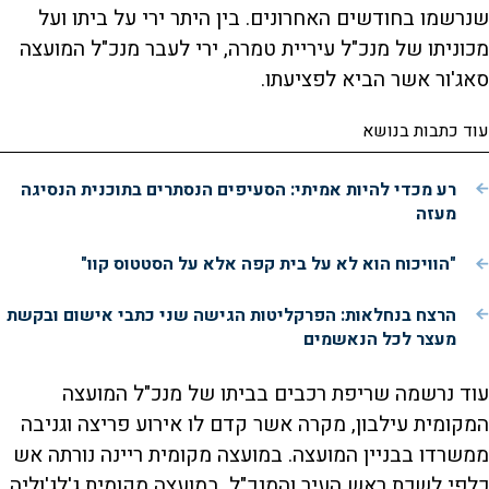
שנרשמו בחודשים האחרונים. בין היתר ירי על ביתו ועל
מכוניתו של מנכ"ל עיריית טמרה, ירי לעבר מנכ"ל המועצה
סאג'ור אשר הביא לפציעתו.
עוד כתבות בנושא
רע מכדי להיות אמיתי: הסעיפים הנסתרים בתוכנית הנסיגה
מעזה
"הוויכוח הוא לא על בית קפה אלא על הסטטוס קוו"
הרצח בנחלאות: הפרקליטות הגישה שני כתבי אישום ובקשת
מעצר לכל הנאשמים
עוד נרשמה שריפת רכבים בביתו של מנכ"ל המועצה
המקומית עילבון, מקרה אשר קדם לו אירוע פריצה וגניבה
ממשרדו בבניין המועצה. במועצה מקומית ריינה נורתה אש
כלפי לשכת ראש העיר והמנכ"ל. במועצה מקומית ג'לג'וליה