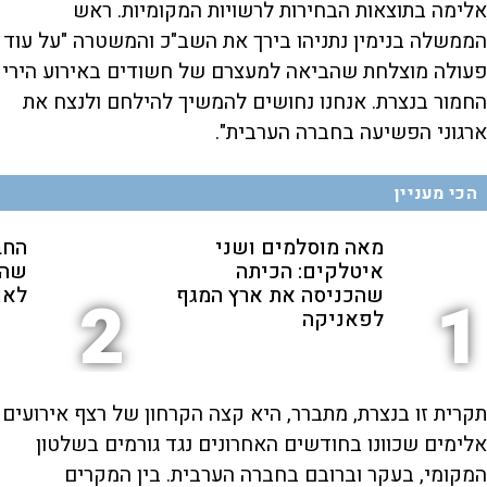
אלימה בתוצאות הבחירות לרשויות המקומיות. ראש
הממשלה בנימין נתניהו בירך את השב"כ והמשטרה "על עוד
פעולה מוצלחת שהביאה למעצרם של חשודים באירוע הירי
החמור בנצרת. אנחנו נחושים להמשיך להילחם ולנצח את
ארגוני הפשיעה בחברה הערבית".
הכי מעניין
מאה מוסלמים ושני
החב
איטלקים: הכיתה
שהת
שהכניסה את ארץ המגף
לאנ
2
1
לפאניקה
תקרית זו בנצרת, מתברר, היא קצה הקרחון של רצף אירועים
אלימים שכוונו בחודשים האחרונים נגד גורמים בשלטון
המקומי, בעקר וברובם בחברה הערבית. בין המקרים