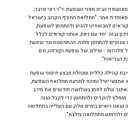
אושפזי הבית מפני השפעת. ד"ר רוני פרבר,
מאוחדת אמר: "תחלואת החורף הקרוב בישראל
 קוראים למבוטחינו להגיע ולהתחסן לשפעת,
ן גבוה. יחד עם זאת, אנחנו קוראים לכלל
ם שנוטים להתחסן פחות. ההתחסנות נגד שפעת
 פלורונה - שילוב של שפעת וקורונה, וגם
 הבריאות".
יבת קהילה כללית ומנהלת מבצע חיסוני שפעת
א אמצעי יעיל ומוכח למניעת תחלואת השפעת,
אתגר שלנו לחסן בשלושה חודשים את מירב
. מומלץ להקדים ולהתחסן כדי לקבל הגנה
 שאנו רואים בימים אלה, עם העלייה בתחלואה
נים ולהימנע מתחלואה צולבת".