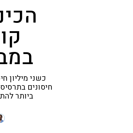
הכינ
קופ
במבצ
כשני מיליון ח
ביותר להת