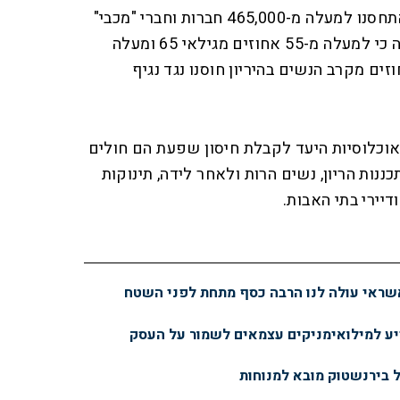
כמות דומה לשנה שעברה, אז התחסנו למעלה מ-465,000 חברות וחברי "מכבי"
בכל רחבי הארץ. מהנתונים עולה כי למעלה מ-55 אחוזים מגילאי 65 ומעלה
ו בשנה שעברה, ו-23 אחוזים מקרב הנשים בהיריון חוסנו נגד נגיף
אוכלוסיות היעד לקבלת חיסון שפעת הם חולים
כננות הריון, נשים הרות ולאחר לידה, תינוקות
דיירי בתי האבות.
ראי עולה לנו הרבה כסף מתחת לפני השטח
יע למילואימניקים עצמאים לשמור על העסק
ל בירנשטוק מובא למנוחות