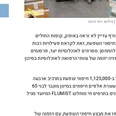
|
צילום:
רמי זרנגר
רף עדיין לא נראה באופק, קופות החולים
חיסוני השפעת, זאת לקראת פעילויות רבות
להתחסן: מסרונים לאוכלוסיות יעד, פרסומים
יה יזומה של צוותי הרפואה לאוכלוסיות בסיכון
בקופת חולים "כללית" הצטיידו ב-1,125,000 חיסוני שפעת בתרכיב ארבעה
זנים מומת הניתן בזריקה, ובהם עשרת אלפים חיסונים במינון מוגבר לבני 65
ומעלה, ו-25 אלף חיסונים הניתנים בתרסיס חי מוחלש FLUMIST המיועד מגיל
חו את מבצע חיסוני השפעת, עם הזמנה של