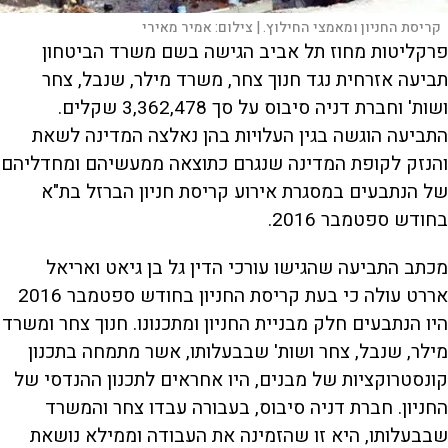
קריסת החניון ומאמצי החילוץ. |
צילום:
אמיר מאירי
פרקליטות מחוז תל אביב הגישה בשם משרד הביטחון
תביעה אזרחית נגד חנוך צחר, משרד מילר, שנבל, צחר
ושות' וחברת דניה סיבוס על סך 3,362,478 שקלים.
התביעה הוגשה בגין העלויות בהן נאלצה המדינה לשאת
והנזק לקופת המדינה שנגרם כתוצאה ממעשיהם ומחדליהם
של הנתבעים במסגרת אירוע קריסת חניון הברזל בת"א
בחודש ספטמבר 2016.
מכתב התביעה שהגישו עורכי הדין גל בן גיאט ואריאל
אררט עולה כי בעת קריסת החניון בחודש ספטמבר 2016
היו הנתבעים חלק מבניית החניון ומתכנונו. חנוך צחר ומשרד
מילר, שנבל, צחר ושות' שבבעלותו, אשר מתמחה בתכנון
קונסטרוקציות של מבנים, היו אחראים לתכנון ההנדסי של
החניון. חברת דניה סיבוס, בעבורה עבדו צחר והמשרד
שבבעלותו, היא זו שהזמינה את העבודה וממילא נושאת