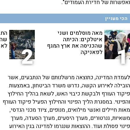
ואפשרות של חדירת העמודים".
הכי מעניין
מאה מוסלמים ושני
החב
איטלקים: הכיתה
שהת
שהכניסה את ארץ המגף
לאנ
2
1
לפאניקה
לעמדת המדינה, כתוצאה מרשלנותם של הנתבעים, אשר
הובילה לאירוע הקשה, נדרש משרד הביטחון, באמצעות
פיקוד העורף ולבקשת כיבוי האש, לשאת בהליך החילוץ
והפינוי. במסגרת הליך הפינוי והחילוץ הפעיל פיקוד העורף
מאות חיילים ואנשי מילואים, מנופים, ציוד מכני הנדסי,
משאיות, גנרטורים, מערך היסעים, מערך הסעדה, מערך
פינוי פסולת ועוד. ההוצאות שנגרמו למדינה בגין האירוע