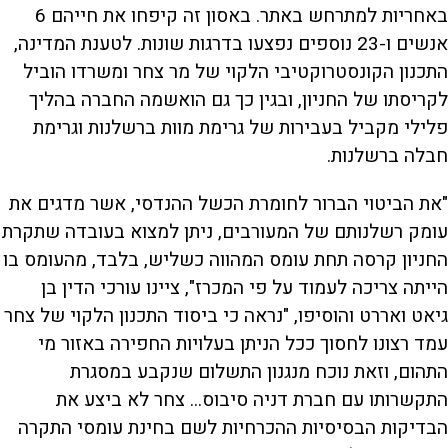
באחריות למתרחש באתר. באסון זה קיפחו את חייהם 6
אנשים ו-23 נוספים נפצעו בדרגות שונות. לטענת המדינה,
התכנון הקונסטרוקטיבי הלקוי של מר צחר ומשרדו הוביל
לקריסתו של החניון, ובגין כך גם הואשמה החברה בהליך
פלילי מקביל בעבירות של גרימת מוות ברשלנות וגרימת
חבלה ברשלנות.
"את הביטוי הברור לחומרת הכשל ההנדסי, אשר מדגים את
עומק רשלנותם של המעורבים, ניתן למצוא בעובדה שתקרת
החניון קרסה תחת עומס המהווה כשליש, בלבד, מהעומס בו
הייתה צריכה לעמוד על פי המכרז", ציינו עורכי הדין בן
גיאט ואררט והוסיפו, "נראה כי ביסוד התכנון הלקוי של צחר
עמד רצונו לחסוך ככל הניתן בעלויות החפירה באזור מי
התהום, וזאת נוכח מנגנון התשלום שנקבע במסגרת
התקשרותו עם חברת דניה סיבוס... צחר לא ביצע את
הבדיקות הבסיסיות ההכרחיות לשם בחינת עומסי התקרה