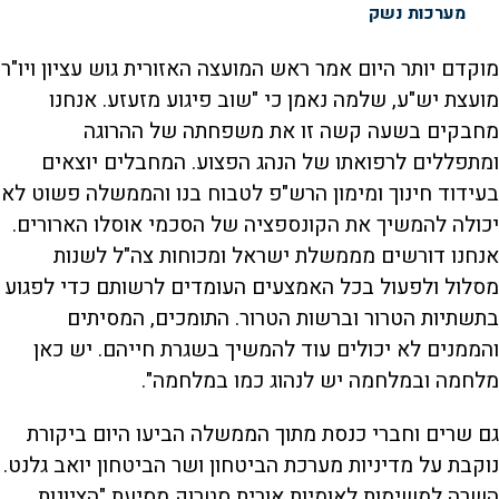
מערכות נשק
מוקדם יותר היום אמר ראש המועצה האזורית גוש עציון ויו"ר
מועצת יש"ע, שלמה נאמן כי "שוב פיגוע מזעזע. אנחנו
מחבקים בשעה קשה זו את משפחתה של ההרוגה
ומתפללים לרפואתו של הנהג הפצוע. המחבלים יוצאים
בעידוד חינוך ומימון הרש"פ לטבוח בנו והממשלה פשוט לא
יכולה להמשיך את הקונספציה של הסכמי אוסלו הארורים.
אנחנו דורשים מממשלת ישראל ומכוחות צה"ל לשנות
מסלול ולפעול בכל האמצעים העומדים לרשותם כדי לפגוע
בתשתיות הטרור וברשות הטרור. התומכים, המסיתים
והממנים לא יכולים עוד להמשיך בשגרת חייהם. יש כאן
מלחמה ובמלחמה יש לנהוג כמו במלחמה".
גם שרים וחברי כנסת מתוך הממשלה הביעו היום ביקורת
נוקבת על מדיניות מערכת הביטחון ושר הביטחון יואב גלנט.
השרה למשימות לאומיות אורית סטרוק מסיעת "הציונות