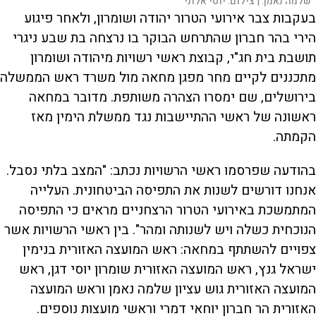
שלמה נאמן. |
צילום:
יוסי אלוני
בעקבות צבר אירועי הטרור יהודה ושומרון, ולאחר פיגוע
הירי בהר חברון שהתרחש הבוקר בו נרצחה בת שבע ניגרי
תושבת בית חג"י, קבוצת ראשי רשויות מיהודה ושומרון
מתכננים לקיים מחר מפגן מחאה מול משרד ראש הממשלה
בירושלים, שם ימסרו הצהרה משותפת. מדובר במחאה
ראשונה של ראשי ההתיישבות נגד ממשלת הימין מאז
הקמתה.
בהודעה שפרסמו ראשי הרשויות נכתב: "המצב בלתי נסבל.
אנחנו דורשים לשנות את התפיסה הביטחונית. העלייה
המתמשכת באירועי הטרור הרצחניים מראים כי התפיסה
הנוכחית כשלה ויש לשנותה ומהר". בין ראשי הרשויות אשר
צפויים להשתתף במחאה: ראש המועצה האזורית בנימין
ישראל גנץ, ראש המועצה האזורית שומרון יוסי דגן, ראש
המועצה האזורית גוש עציון שלמה נאמן וראש המועצה
האזורית הר חברון יוחאי דמרי וראשי מועצות נוספים.