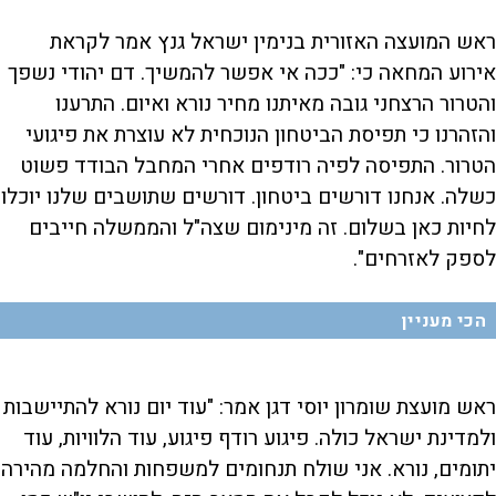
ראש המועצה האזורית בנימין ישראל גנץ אמר לקראת
אירוע המחאה כי: "ככה אי אפשר להמשיך. דם יהודי נשפך
והטרור הרצחני גובה מאיתנו מחיר נורא ואיום. התרענו
והזהרנו כי תפיסת הביטחון הנוכחית לא עוצרת את פיגועי
הטרור. התפיסה לפיה רודפים אחרי המחבל הבודד פשוט
כשלה. אנחנו דורשים ביטחון. דורשים שתושבים שלנו יוכלו
לחיות כאן בשלום. זה מינימום שצה"ל והממשלה חייבים
לספק לאזרחים".
הכי מעניין
ראש מועצת שומרון יוסי דגן אמר: "עוד יום נורא להתיישבות
ולמדינת ישראל כולה. פיגוע רודף פיגוע, עוד הלוויות, עוד
יתומים, נורא. אני שולח תנחומים למשפחות והחלמה מהירה