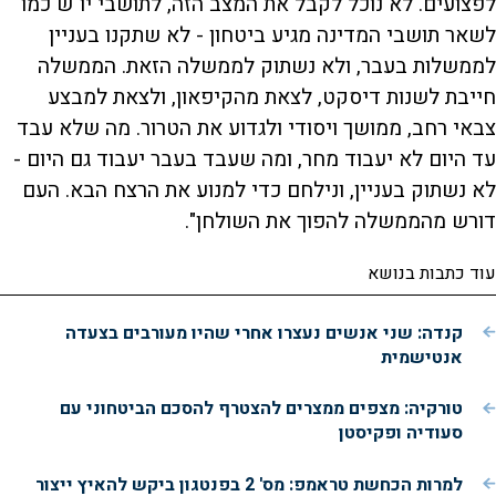
לפצועים. לא נוכל לקבל את המצב הזה, לתושבי יו"ש כמו
לשאר תושבי המדינה מגיע ביטחון - לא שתקנו בעניין
לממשלות בעבר, ולא נשתוק לממשלה הזאת. הממשלה
חייבת לשנות דיסקט, לצאת מהקיפאון, ולצאת למבצע
צבאי רחב, ממושך ויסודי ולגדוע את הטרור. מה שלא עבד
עד היום לא יעבוד מחר, ומה שעבד בעבר יעבוד גם היום -
לא נשתוק בעניין, ונילחם כדי למנוע את הרצח הבא. העם
דורש מהממשלה להפוך את השולחן".
עוד כתבות בנושא
קנדה: שני אנשים נעצרו אחרי שהיו מעורבים בצעדה
אנטישמית
טורקיה: מצפים ממצרים להצטרף להסכם הביטחוני עם
סעודיה ופקיסטן
למרות הכחשת טראמפ: מס' 2 בפנטגון ביקש להאיץ ייצור