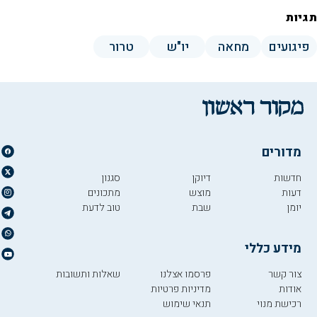
תגיות
פיגועים
מחאה
יו"ש
טרור
מדורים
חדשות
דיוקן
סגנון
דעות
מוצש
מתכונים
יומן
שבת
טוב לדעת
מידע כללי
צור קשר
פרסמו אצלנו
שאלות ותשובות
אודות
מדיניות פרטיות
רכישת מנוי
תנאי שימוש