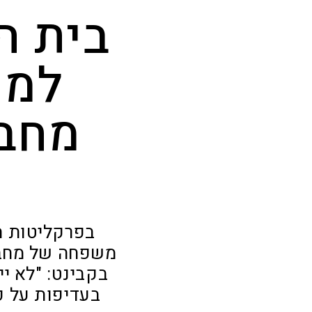
בית ה
למנ
מחבל
בפרקליטות ה
בקבינט: "לא י
בעדיפות על פ