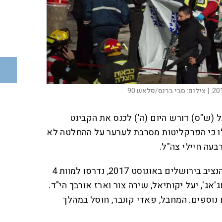
צילום:
סבי ברנס/פלאש 90
(ש"ס) דורש היום (ה') לכנס את הקבינט
לו כי הפרקליטות מסרבת לערער על ההחלטה לא
ה חיילי צה"ל.
בפיגוע הרצחני, בטיילת ארמון הנציב בירושלים באוגוסט 2017, נדרסו למוות 4
אג', יעל יקותיאל, שירה צור וארז אורבך הי"ד.
הם נפצעו 18 אנשים נוספים. המחבל, פאדי קונבר, חוסל במהלך