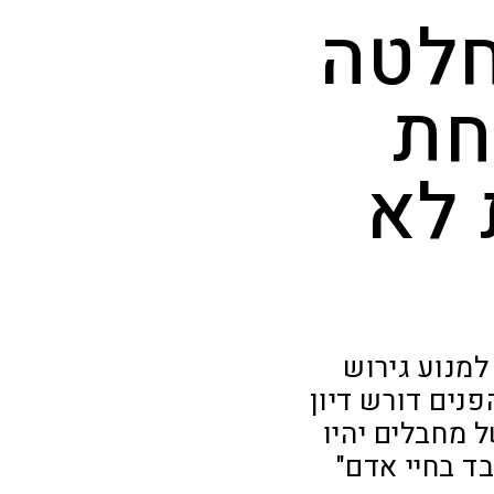
חלטה
חת
 לא
מנוע גירוש
ח ארבעה חיילי צה"ל ב-2017, שר הפנים דורש דיון
 מחבלים יהיו
ד בחיי אדם"