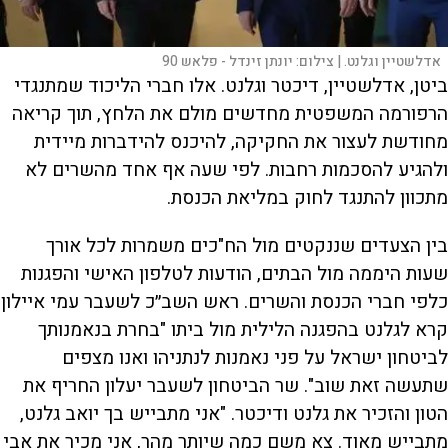
אדלשטיין וגלנט. |
צילום:
יונתן זינדל - פלאש 90
ביטן, אדלשטיין, דיכטר וגלנט. אלו חברי הליכוד שמתנגדי
הרפורמה המשפטית מחדשים מולם את הלחץ, תוך קריאה
מחודשת לעצור את החקיקה, להיכנס להידברות מיידית
ולהגיע להסכמות רחבות. לפי שעה אף אחד מהשרים לא
מתכוון להתנגד לחוק במליאת הכנסת.
בין הצעדים שננקטים מול הח"כים משמרות לכל אורך
שעות היממה מול הבתים, הודעות לטלפון האישי והפגנות
כלפי חברי הכנסת והשרים. ראש השב״כ לשעבר עמי איילון
קרא לגלנט בהפגנה הלילית מול ביתו "בחרת בנאמנותך
לביטחון ישראל על פני נאמנות לנתניהו ואנו מצפים
שתעשה זאת שוב". שר הביטחון לשעבר יעלון החריף את
הטון והזכיר את גלנט ודיכטר. "אני מתבייש בך יואב גלנט,
מתבייש מאוד. צא משם כמה שיותר מהר, אני מכיר את אבי