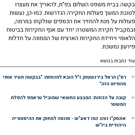
בקשה בבית משפט השלום בפ"ת, להאריך את מעצרו
לטובת המשך פעולות החקירה הנדרשות. כמו-כן, נעשות
פעולות על מנת להחזיר את הכספים שנלקחו במרמה,
ובמקביל חקירת המשטרה יחד עם אגף החקירות בביטוח
הלאומי ויחידת החקירות הארצית של הממונה על חדלות
פירעון נמשכת.
עוד כתבות בנושא
רס"ן הראל בירנשטוק ז"ל הובא למנוחות: "בבקשה תעיר אותי
מהסיוט הזה"
קובה על הכוונת: המבצע החשאי שמוביל טראמפ להפלת
המשטר
אונסק"ו נוהג כמו דאע"ש - ומנסה למחוק את ההיסטוריה
היהודית ביו"ש