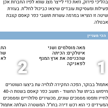
בהליכי פירוק, וזאת כדי לייצר מצג שווא לפיו החברות אכן
פעילות ומעסיקות עובדים שיצאו כביכול לחל"ת. בעזרת
שיטה זו הוציאו במרמה עשרות תושבי כפר קאסם קצבת
אבטלה.
הכי מעניין
מאה מוסלמים ושני
החב
איטלקים: הכיתה
שהת
שהכניסה את ארץ המגף
לאנ
2
1
לפאניקה
אתמול בבוקר, הפכה החקירה לגלויה עת ביצעו השוטרים
חיפוש בביתו של החשוד - תושב כפר קאסם בשנות ה-40
לחייו ותפסו מסמכים שונים, מכשירים סלולריים ומסמכים
המעידים כי הוא רכש דירה בחו"ל. המשטרה העלתה אתמול