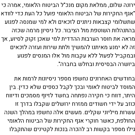
ירונה שלום, ממלאת מקום מנכ"ל הביטוח הלאומי, אמרה כי
"אגף החקירות של הביטוח הלאומי פועל כל העת כדי לוודא
שתשלומי קצבאות ניתנים לזכאים ולא למי שמנסה לפגוע
בהתנהלות השוטפת מול הציבור. כל ניסיון מרמה שכזה
מראה את חוסר הערבות ההדדית למי שאכן זקוק לסיוע, אך
זה לא ימנע מאיתנו להמשיך ולתת שירות ועזרה לזכאים
ובמקביל לפעול ללא עקבות מול אלו המנסים לפגוע
ביושרה הבסיסית ובחלש בחברה".
בחודשים האחרונים נחשפו מספר ניסיונות לרמות את
המוסד לביטוח לאומי ובכך לקבל כספים שלא כדין. בין
היתר, דווח כי חקירה נפתחה בחשד לזיוף מסמכים ודיווח
כוזב על ידי חשודים ממזרח ירושלים שקבלו בדרך זו
עשרות מיליוני שקלים. מעשים אלה נחשפו במהלך השנה
החולפת, כאשר חוקרי אגף החקירות של הביטוח הלאומי
גילו מספר בקשות רב להכרה בנכות לקטינים שהתקבלו