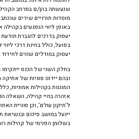
להתמודדות איתה. במושב הראשו
שנעשתה בהן/ם במרחב הקהילתי.
מוסדות תורניים שירים שנכתבו 
באופן ליווי הנפגעים בקהילה א
יעסוק בדרכים להגברת תודעת ה
בפועל, כולל בחינת דרכי ליווי
יעסוק במודלים שונים לחידוד ה
בחלק השני של הכנס ייתקימו ת
ובהם יידונו סוגיות של אתיקה 
המוגנות בקהילות אמוניות, כלל
אזהרה בחיי קהילה, השאלה הכ
ל'תיקון עולם', וכן סוגיית האחר
יינעל במושב סיכום ובנשיאת ת
בשלומן הפנימי של קהילות רוחנ