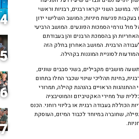
ן יופיעו נשים וגברים שיעידו על הפגיעה
 במושב השני יקראו רבנים, רבניות וראשי
4
בעקבות פגיעות מיניות; המושב השלישי ידון
ל מול גורמי הסמכות הפוגעים. המושב הרביעי
אחריות הן בהסמכת הרבנים והן בעבודתם
 לעבודה הרבנית. המושב האחרון בחלק הזה
5
מודעות לסוגיית המוגנות בקהילה.
שעה מושבים מקבילים, בשני סבבים שונים,
רבנית, בחינת תהליכי שינוי שכבר החלו בתחום
י ההתנהגות הראויים בהנהגת קהילה, תמרורי
6
ללית של מחירי האקטיביזם והמוטיבציה
יות הכוללת בעבודה רבנית או בליווי רוחני. הכנס
פילה, שחוברה במיוחד לכבוד המיזם, העוסקת
יות.
7