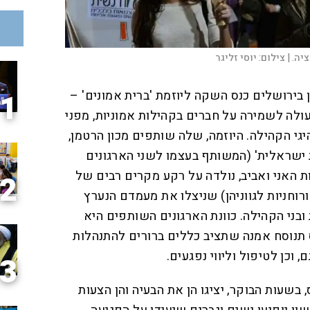
יה. |
צילום:
יוסי זליגר
 בירושלים כנס השקה ליוזמת 'ברית אמונים' –
1
לה לשמירה על חברים בקהילות אמוניות, מפני
יגי הקהילה. היוזמה, שלה שותפים מכון הרטמן,
 ישראלית' (המשותף בעצמו לשני הארגונים
נות האני ואביב, נולדה על רקע מקרים רבים של
2
ורוחניות לגווניהן) שניצלו את מעמדם הנערץ
בני הקהילה. כוונת הארגונים השותפים היא
תנוסח אמנה שתציב כללים ברורים להתנהלות
 וכן לטיפול וליווי נפגעים.
3
שעות הבוקר, יציגו הן את הבעיה והן הצעות