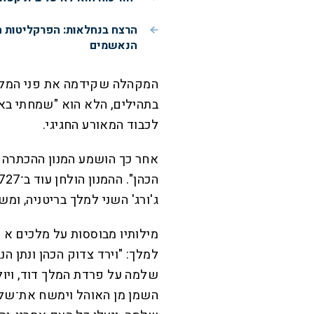
הרצח בנחלאות: הפרקליטות 
הנאשמים
המקהלה שקידמה את פני המלך
בתהילים, הלא הוא "שמחתי באומ
לכבוד המאורע החגיגי
.
אחר כך הושמע המנון ההכתרה הב
ג'ורג' השני למלך בריטניה, ו
מילותיו מבוססות על מלכים א
למלך: "וירד צדוק הכהן ונתן הנב
שלמה על פרדת המלך דוד, ויוליכ
השמן מן האוהל וימשח את־שלמה