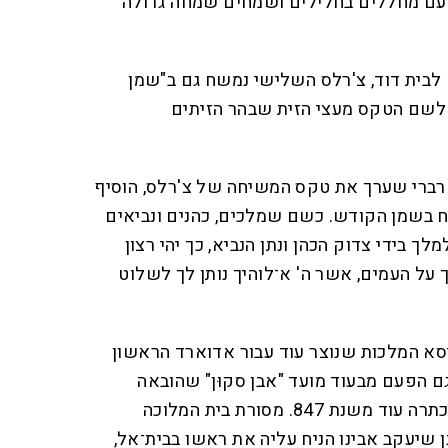
והעם מחללים בחלילים ושמחים שמחה גדולה
לבית דוד, צ'רלס השלישי נמשח גם ב"שמן
לשם הטקס מעצי הזית שבהר הזיתים
טרברי שערך את טקס המשיחה של צ'רלס, הוסיף
שח בשמן הקודש. כשם שמלכים, כהנים ונביאים
בידי צדוק הכהן ונתן הנביא, כך יהי רצון
ל העמים, אשר ה' א־לוהיך נותן לך לשלוט
סא המלכות שנוצר עוד עבור אדוארד הראשון
חה בו גם הפעם מבעוד מועד "אבן סקוּן" שהובאה
מסקוטלנד ושמשמשת כאבן הכתרה עוד משנת 847. מסורת בית המלוכה
 שיעקב אבינו הניח עליה את ראשו בבית־אל,