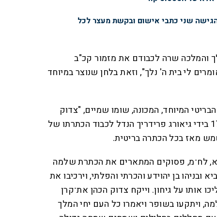
הגישה שני כתבי אישום ובקשת מעצר לכל
 והמלכה שרה לכבודם את מזמור קכ"ב
רים לי בית ה' נלך", וזאת בלחן שנוצר במיוחד
ריטי המיוחד, המכונה, שומו שמיים, "צדוק
הכהן". ההמנון הולחן עוד ב־1727 בידי גיאורג פרידריך הנדל לכבוד הכתרתו של
משמש מאז בכל הכתרה בריטית
.
 א, לח־מ, פסוקים המתארים את הכתרת שלמה
יא ובניהו בן יהוידע והכרתי והפלתי, וירכיבו את
ו אותו על גיחון. וייקח צדוק הכהן את־קרן
, ויתקעו בשופר ויאמרו כל העם יחי המלך