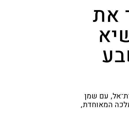
 את
שיא
בע
ת־אל, עם שמן
מלכה המאוחדת,