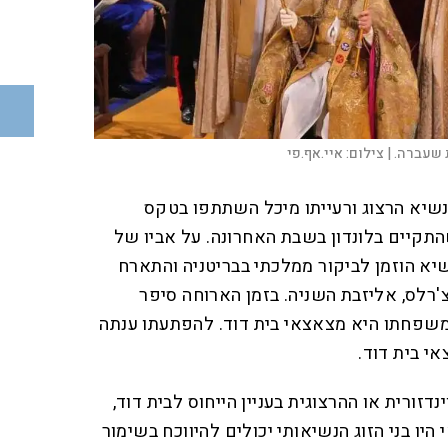
שעברה. |
צילום:
איי.אף.פי
הנשיא הרצוג ורעייתו מיכל השתתפו בטקס
קיים בלונדון בשבת האחרונה. על אביו של
יא הוזמן לביקור ממלכתי בבריטניה והתארח
רלס, אליזבת השניה. בזמן הארוחה סיפר
שפחתו היא מצאצאי בית דוד. להפתעתו ענתה
י בית דוד
.
דזורית או ההרצוגית בעניין הייחוס לבית דוד,
יו בני הזוג הנשיאותי יכולים להיווכח בשימור