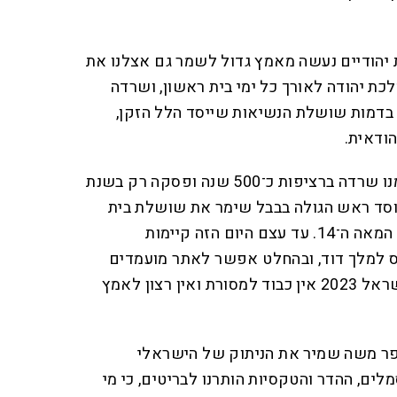
 יהודיים נעשה מאמץ גדול לשמר גם אצלנו את
כת יהודה לאורך כל ימי בית ראשון, ושרדה
, בדמות שושלת הנשיאות שייסד הלל הזקן,
ודאית
.
שושלת הנשיאים שנמשכה ממנו שרדה ברציפות כ־500 שנה ופסקה רק בשנת
. מוסד ראש הגולה בבבל שימר את שושלת בית
דוד לאורך שנים רבות יותר, עד המאה ה־14. עד עצם היום הזה קיימות
 למלך דוד, ובהחלט אפשר לאתר מועמדים
פוטנציאליים למלוכה, אבל בישראל 2023 אין כבוד למסורת ואין רצון לאמץ
ופר משה שמיר את הניתוק של הישראלי
ים, ההדר והטקסיות הותרנו לבריטים, כי מי