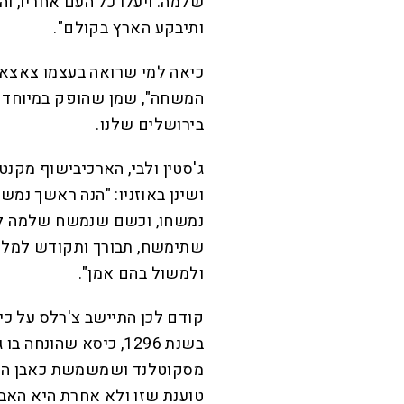
שלמה. ויעלו כל העם אחריו, 
ותיבקע הארץ בקולם
".
כיאה למי שרואה בעצמו צאצא 
המשחה", שמן שהופק במיוחד 
בירושלים שלנו
.
ג'סטין ולבי, הארכיבישוף מקנ
ושינן באוזניו: "הנה ראשך נמ
נמשחו, וכשם שנמשח שלמה למלך 
שתימשח, תבורך ותקודש למלך ע
ולמשול בהם אמן
".
קודם לכן התיישב צ'רלס על כי
בשנת 1296, כיסא שהונ
טוענת שזו ולא אחרת היא האבן