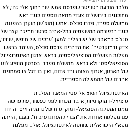
פדרו סנצ'ס. |
צילום:
AFP
מלבד הודעת הטוויטר שפרסם אמש שר החוץ אלי כהן, לא
מתוכננים בירושלים צעדי מחאה נוספים כנגד ראש
ממשלת ספרד, פדרו סנצ'ס. אמש (מוצ"ש) הוקרן בהפגנה
כנגד הרפורמה המשפטית בתל-אביב סרטון תמיכה קצר של
סנצ'ס במאבק של ישראלים למען "ערכים של חופש, שוויון,
צדק ודמוקרטיה". את הדברים פרסם סנצ'ס, העומד בראש
מפלגת הפועלים הסוציאליסטית, כראש ארגון האינטרנציונל
הסוציאליסטי ולא כראש ממשלת ספרד. בסרטון מופיע לוגו
של הארגון, אגרוף האוחז ורד אדום, ואין בו דגל או סממנים
אחרים של הממשלה הספרדית.
האינטרנציונל הסוציאליסטי המאגד מפלגות
סוציאל-דמוקרטיות, איבד מכוחו לפני כעשור, עת פרשה
ממנו המפלגה הסוציאל-דמוקרטית של גרמניה וייסדה יחד
עם מפלגות אחרות את "הברית הפרוגרסיבית". בעבר, הייתה
מפא"י הישראלית שותפה לאינטרנציונל, אולם מפלגת