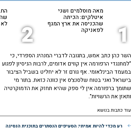
מאה מוסלמים ושני
החב
איטלקים: הכיתה
שהת
שהכניסה את ארץ המגף
לאנ
2
1
לפאניקה
השר כהן כתב אמש, בתגובה לדברי המנהיג הספרדי, כי
"למתנגדי הרפורמה אין קווים אדומים, לרבות הניסיון לפגוע
במעמד הבינלאומי. אף גורם זר לא יחליט בשביל הציבור
בישראל ואני בטוח שלסנצ׳ס אין כוונה כזאת. בתור מי
שתומך ברפורמה אין לי ספק שהיא תחזק את הדמוקרטיה
ותאזן את הרשויות".
עוד כתבות בנושא
רע מכדי להיות אמיתי: הסעיפים הנסתרים בתוכנית הנסיגה