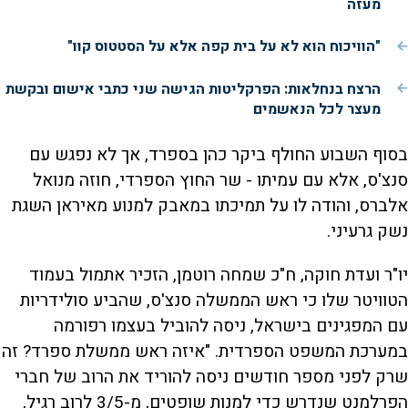
מעזה
"הוויכוח הוא לא על בית קפה אלא על הסטטוס קוו"
הרצח בנחלאות: הפרקליטות הגישה שני כתבי אישום ובקשת
מעצר לכל הנאשמים
בסוף השבוע החולף ביקר כהן בספרד, אך לא נפגש עם
סנצ'ס, אלא עם עמיתו - שר החוץ הספרדי, חוזה מנואל
אלברס, והודה לו על תמיכתו במאבק למנוע מאיראן השגת
נשק גרעיני.
יו"ר ועדת חוקה, ח"כ שמחה רוטמן, הזכיר אתמול בעמוד
הטוויטר שלו כי ראש הממשלה סנצ'ס, שהביע סולידריות
עם המפגינים בישראל, ניסה להוביל בעצמו רפורמה
במערכת המשפט הספרדית. "איזה ראש ממשלת ספרד? זה
שרק לפני מספר חודשים ניסה להוריד את הרוב של חברי
הפרלמנט שנדרש כדי למנות שופטים, מ-3/5 לרוב רגיל,