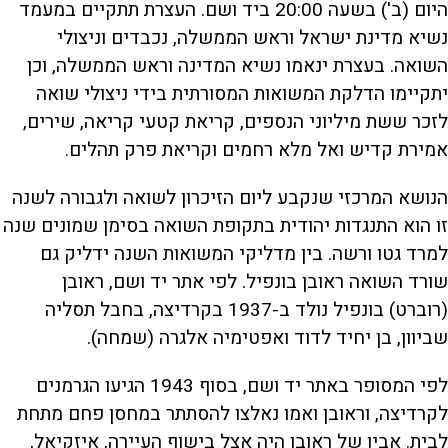
היום (ב') בשעה 20:00 ביד ושם. העצרת תתקיים במעמד
נשיא מדינת ישראל וראש הממשלה, נכבדים וניצולי
השואה. בעצרת ינאמו נשיא המדינה וראש הממשלה, וכן
יתקיימו הדלקת המשואות המסורתית בידי ניצולי שואה
לזכר ששת מיליוני הנספים, קריאת קטעי קריאה, שירים,
אמירת קדיש ואל מלא רחמים וקריאת פרק תהלים.
הנושא המרכזי שנקבע ליום הזיכרון לשואה ולגבורה לשנה
זו הוא התנגדות יהודית בתקופת השואה בסימן שמונים שנה
למרד גטו ורשה. בין מדליקי המשואות השנה ידליק גם
שורד השואה ראובן בונפיל. לפי אתר יד ושם, ראובן
(רוברט) בונפיל נולד ב-1937 בקרדיצה, בחבל תסליה
שביוון, בן יחיד לדוד ואפטימיה אלגרה (שמחה).
לפי המסופר באתר יד ושם, בסוף 1943 הגיעו הגרמנים
לקרדיצה, וראובן ואמו נאלצו להסתתר במחסן פחם מתחת
לבית. אביו של ראובן היה אצל בישוף העיירה, איזקיאל,