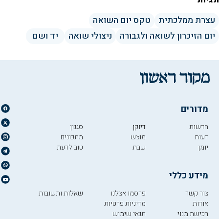
תגיות
עצרת ממלכתית
טקס יום השואה
יום הזיכרון לשואה ולגבורה
ניצולי שואה
יד ושם
מדורים
חדשות
דיוקן
סגנון
דעות
מוצש
מתכונים
יומן
שבת
טוב לדעת
מידע כללי
צור קשר
פרסמו אצלנו
שאלות ותשובות
אודות
מדיניות פרטיות
רכישת מנוי
תנאי שימוש