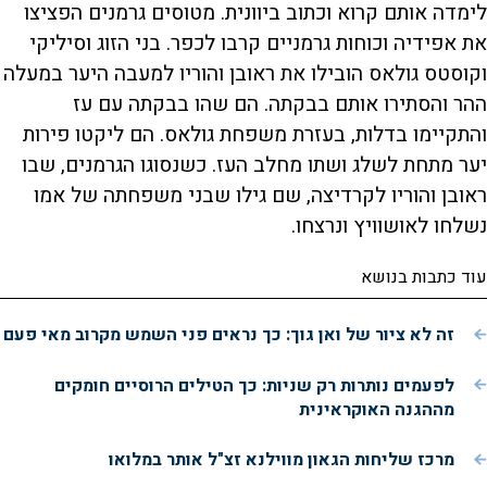
לימדה אותם קרוא וכתוב ביוונית. מטוסים גרמנים הפציצו
את אפידיה וכוחות גרמניים קרבו לכפר. בני הזוג וסיליקי
וקוסטס גולאס הובילו את ראובן והוריו למעבה היער במעלה
ההר והסתירו אותם בבקתה. הם שהו בבקתה עם עז
והתקיימו בדלות, בעזרת משפחת גולאס. הם ליקטו פירות
יער מתחת לשלג ושתו מחלב העז. כשנסוגו הגרמנים, שבו
ראובן והוריו לקרדיצה, שם גילו שבני משפחתה של אמו
נשלחו לאושוויץ ונרצחו.
עוד כתבות בנושא
זה לא ציור של ואן גוך: כך נראים פני השמש מקרוב מאי פעם
לפעמים נותרות רק שניות: כך הטילים הרוסיים חומקים
מההגנה האוקראינית
מרכז שליחות הגאון מווילנא זצ"ל אותר במלואו