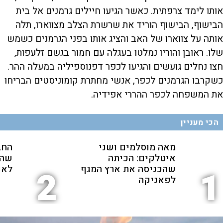
אותו לימד צרפתית. כאשר הגיעו חיילים גרמנים אל בית
הבישוף, הבישוף הוריד את שרשרת הצלב מצווארו, תלה
אותה על צווארו של האב והציג אותו בפני הגרמנים כשמש
שלו. ראובן והוריו נמלטו בעגלה עם חמור בגשם זלעפות,
חצו נחלים גועשים והגיעו לכפר דפנוספיליה במעלה ההר.
כשקרבו הגרמנים לכפר, אנשי מחתרת קומוניסטים הבריחו
את המשפחה לכפר ההררי אפידיה.
הכי מעניין
מאה מוסלמים ושני
החב
איטלקים: הכיתה
שהת
שהכניסה את ארץ המגף
לאנ
2
1
לפאניקה