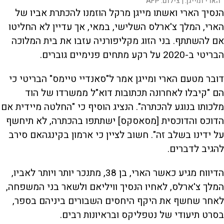
הארי ומייגן. |
צילום:
AFP
הנסיך הארי ואשתו מייגן מרקל הוזמנו להכתרת אביו של
הארי, המלך צ'ארלס השלישי, במאי, אך עדיין לא החליטו
אם להשתתף. בני הזוג מקליפורניה עזבו את בית המלוכה
הבריטי ב-2020 על רקע מתחים פנימיים גוברים.
דובר מטעם הארי ומייגן אמר ל"סאנדיי טיימס" הבריטי כי
הם "קיבלו לאחרונה תכתובות דוא"ל ממשרדו של הוד
מלכותו בנוגע להכתרה". הנציג הוסיף כי "החלטה מיידית אם
הדוכס והדוכסית [מסאסקס] ישתתפו בהכתרה, לא תיחשף
על ידינו בשלב זה". חשוב לציין כי ארמון בקינגהאם סירב
להגיב לדברים.
הדיווח מגיע כאשר הארי, בן 38, מתנכר יותר ויותר לאביו,
המלך צ'ארלס, לאחיו הנסיך וויליאם ולשאר בני המשפחה,
לאחר שחשף את היקף היחסים השבורים ביניהם בספר,
בסרט תיעודי של נטפליקס ובראיונות רבים.