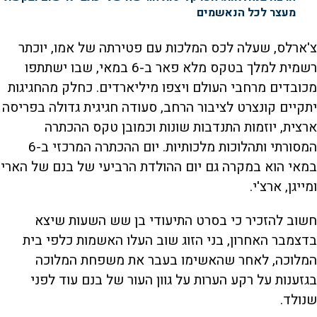
מעצר לכל הנאשמים
צ'ארלס, שעלה לכס המלכות עם פטירתה של אמו, יוכתר
רשמית למלך בטקס מלא פאר ב-6 במאי, שבו ישתתפו
מכובדים מרחבי העולם ויצפו מיליארדים. כחלק מהחגיגות
יתקיים קונצרט לציבור הרחב, סעודה חגיגית גדולה בפריסה
ארצית, יוזמות התנדבות שונות וכמובן טקס ההכתרה
המסורתי ותהלוכות מלכותיות. יום ההכתרה המרכזי ב-6
במאי הוא במקרה גם יום ההולדת הרביעי של בנם של הארי
ומייגן, ארצ'י.
חשוב להזכיר כי בסרט התיעודי בן שש השעות שיצא
בדצמבר האחרון, בני הזוג שוב העלו האשמות כלפי בית
המלוכה, לאחר שהאשימו בעבר את משפחת המלוכה
בגזענות על רקע הערות על גוון העור של בנם עוד לפני
שנולד.