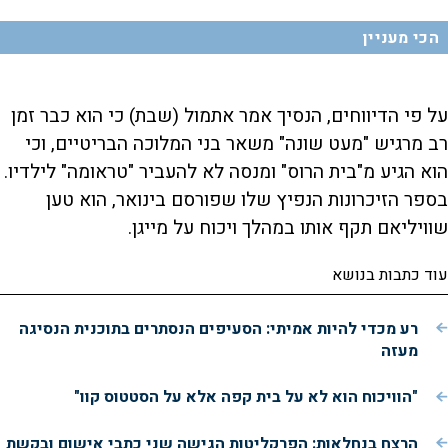
הכי מעניין
על פי הדיווחים, הנסיך אמר אתמול (שבת) כי הוא כבר זמן
רב מרגיש "מעט שונה" משאר בני המלוכה הבריטיים, וכי
הוא הגיע מ"בית הרוס" ומנסה לא להעביר "טראומה" לילדיו.
בספר הזיכרונות הנפיץ שלו שפורסם בינואר, הוא טען
שוויליאם תקף אותו במהלך ויכוח על מייגן.
עוד כתבות בנושא
רע מכדי להיות אמיתי: הסעיפים הנסתרים בתוכנית הנסיגה
מעזה
"הוויכוח הוא לא על בית קפה אלא על הסטטוס קוו"
הרצח בנחלאות: הפרקליטות הגישה שני כתבי אישום ובקשת