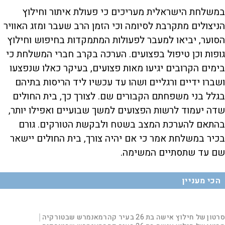
n
u
e
M
k
k
F
P
d
u
i
i
u
במשלחת הישראלית מעריכים כי פעולת איתור וחילוץ
:
t
p
p
l
r
1
e
v
v
l
y
9
s
i
i
הניצולים מתקרבת לסיומה וכי הזמן הרב שעבר ומזג האוויר
.
d
d
c
a
8
e
e
r
הסוער, יביאו למעבר לפעולות המתמקדות בחיפוש וחילוץ
2
o
o
e
l
%
b
f
e
t
a
o
n
גופות וכן טיפול בפצועים. הערכה בקרב חברי המשלחת כי
V
c
r
k
w
i
w
a
בימים הקרובים יגיעו מאות פצועים, בעיקר כאלו שנפצעו
a
r
r
d
a
o
d
ושברו ידיים ורגליים ושהו עד עכשיו ליד הריסות בתיהם
i
n
בגלל בני משפחתם הקבורים שם. לצורך כך, בית החולים
שדה יעמוד לרשות הפצועים למשך שבועיים ואפילו יותר,
y
d
בהתאם להערכת המצב בשטח ולבקשת הטורקים. גורם
בכיר במשלחת אמר כי אם יהיה צורך, בית החולים יישאר
V
שם עד שתסתיים המשימה.
e
i
הכי מעניין
o
d
L
00:00:09
סרטון של חילוץ אישה בת 26 בעיר קהרמאנמרש שבטורקיה
|
D
o
a