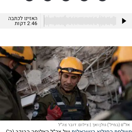
האזינו לכתבה
2:46
דקות
אל"ם (במיל') גולן ואך. |
צילום:
דובר צה"ל