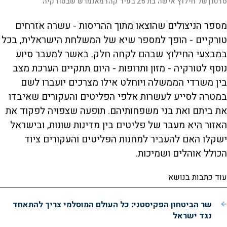
סרטון של חילוץ אישה בת 26 בעיר קהרמאנמרש שבטורקיה
d
S
S
u
e
M
k
k
F
P
d
u
i
i
u
:
t
p
p
l
e
r
3
l
v
v
e
מספר הניצולים שהוצאו מתוך ההריסות - עשרה אזרחים
9
i
i
s
.
d
d
c
טורקיים - הופך למספר שיא של המשלחת הישראלית, בכל
a
8
e
e
r
9
o
o
e
l
%
b
f
e
במבצעי החילוץ שבהם לקחה חלק. באשר למעבר סיוע
t
a
o
n
o
c
r
k
w
נוסף לטורקיה - מזון ותרופות - היום תתקיים הערכת מצב
i
w
a
a
r
r
d
בין משרדי הממשלה ויוחלט אילו מצרכים יועברו לשם
a
o
d
במטרה לסייע לעשרות אלפי הפליטים והעקורים שאיבדו
n
את ביתם ואת בני משפחותיהם. תופעה שצפויה לפקוד את
y
האזור היא מעבר של פליטים בין מדינות שונות, ובישראל
ישקלו האם להעביר למחנות הפליטים והעקורים ציוד
V
הכולל אוהלים ושמיכות.
עוד כתבות בנושא
i
שר הביטחון הפקיסטני: כל העולם המוסלמי צריך להתאחד
נגד ישראל
d