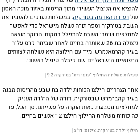
משלחת החילוץ הישראלית
של צה"ל הצליחה הבוקר (ה')
להוציא את הניצול העשירי מתוך הריסות באזור מוכה האסון
של
רעידת האדמה בטורקיה
. במשלחת נערכים להעביר את
השבת בטורקיה וספר תורה נשלח מישראל כדי לאפשר
למחלצים שומרי השבת להתפלל במקום. הבוקר הוצאה
ניצולה בת 26 שאותרה בחיים לאחר שביתה קרס עליה
בעיר קהרמאנמרש. מיד עם חילוצה היא נשלחה לצוותים
הרפואיים הישראליים שם קיבלה טיפול ראשוני.
L
00:02:12
פעילות משלחת החילוץ "ענפי זית" בטורקיה 9.2
|
D
o
a
d
S
S
u
e
M
k
k
F
P
d
u
i
i
u
אחר הצהריים חילצו הכוחות ילדה בת שבע מהריסות מבנה
:
t
p
p
l
r
2
e
v
v
l
.
s
i
i
בעיר קהברמרש שבטורקיה. דודה של הילדה העניק
9
d
d
c
a
5
e
e
r
למחלצים מטבעות כאות הוקרה על עשייתם. סך הכל, עד
%
o
o
e
l
b
f
e
t
a
o
n
כה כוחות משלחת החילוץ חילצו 12 אנשים בחיים.
c
r
k
w
i
w
a
a
r
L
r
d
a
00:00:19
חילוץ ילדה בטורקיה. צילום: דו"צ
|
D
o
o
d
a
d
S
S