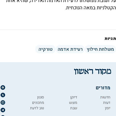
על תגובת ממשלתו לרעידת האדמה האדירה, שהיא אחת
V
הקטלניות במאה הנוכחית.
i
תגיות
d
משלחת חילוץ
רעידת אדמה
טורקיה
e
o
מדורים
חדשות
דיוקן
סגנון
דעות
מוצש
מתכונים
יומן
שבת
טוב לדעת