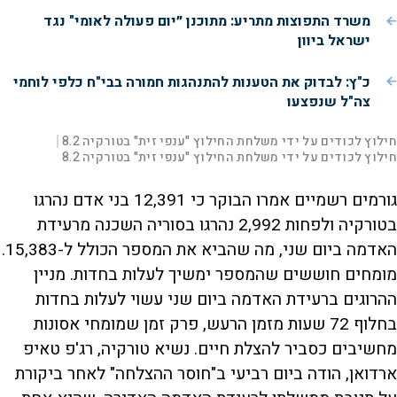
משרד התפוצות מתריע: מתוכנן ״יום פעולה לאומי" נגד
ישראל ביוון
e
כ"ץ: לבדוק את הטענות להתנהגות חמורה בבי"ח כלפי לוחמי
צה"ל שנפצעו
o
L
00:01:12
חילוץ לכודים על ידי משלחת החילוץ "ענפי זית" בטורקיה 8.2
|
D
o
a
חילוץ לכודים על ידי משלחת החילוץ "ענפי זית" בטורקיה 8.2
d
S
S
u
e
M
k
k
F
P
d
u
i
i
u
:
t
p
p
l
r
5
l
v
v
גורמים רשמיים אמרו הבוקר כי 12,391 בני אדם נהרגו
e
.
i
i
s
4
d
d
c
בטורקיה ולפחות 2,992 נהרגו בסוריה השכנה מרעידת
a
1
e
e
r
%
o
o
e
l
b
f
e
האדמה ביום שני, מה שהביא את המספר הכולל ל-15,383.
t
a
o
n
c
r
k
w
מומחים חוששים שהמספר ימשיך לעלות בחדות. מניין
i
w
a
a
r
r
d
ההרוגים ברעידת האדמה ביום שני עשוי לעלות בחדות
a
o
d
בחלוף 72 שעות מזמן הרעש, פרק זמן שמומחי אסונות
n
מחשיבים כסביר להצלת חיים. נשיא טורקיה, רג'פ טאיפ
y
ארדואן, הודה ביום רביעי ב"חוסר ההצלחה" לאחר ביקורת