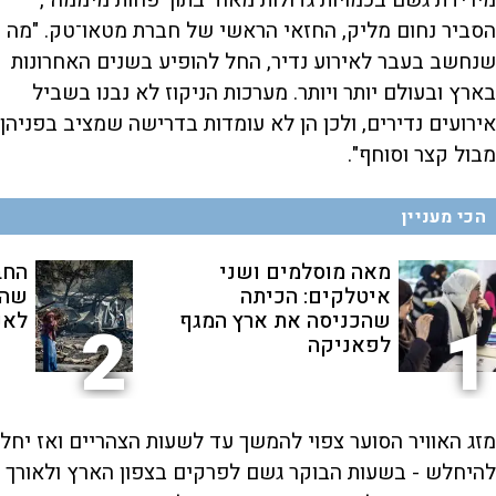
מירידת גשם בכמויות גדולות מאוד בתוך פחות מיממה",
הסביר נחום מליק, החזאי הראשי של חברת מטאו־טק. "מה
שנחשב בעבר לאירוע נדיר, החל להופיע בשנים האחרונות
בארץ ובעולם יותר ויותר. מערכות הניקוז לא נבנו בשביל
אירועים נדירים, ולכן הן לא עומדות בדרישה שמציב בפניהן
מבול קצר וסוחף".
הכי מעניין
מאה מוסלמים ושני
החב
איטלקים: הכיתה
שהת
שהכניסה את ארץ המגף
לאנ
2
1
לפאניקה
מזג האוויר הסוער צפוי להמשך עד לשעות הצהריים ואז יחל
להיחלש - בשעות הבוקר גשם לפרקים בצפון הארץ ולאורך