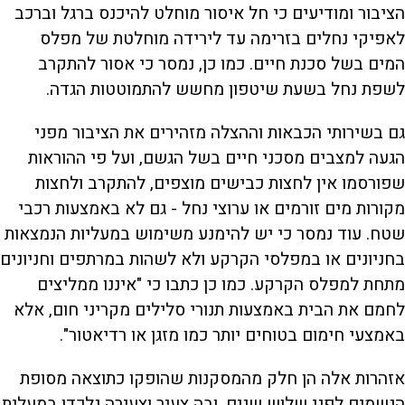
הציבור ומודיעים כי חל איסור מוחלט להיכנס ברגל וברכב
לאפיקי נחלים בזרימה עד לירידה מוחלטת של מפלס
המים בשל סכנת חיים. כמו כן, נמסר כי אסור להתקרב
לשפת נחל בשעת שיטפון מחשש להתמוטטות הגדה.
גם בשירותי הכבאות וההצלה מזהירים את הציבור מפני
הגעה למצבים מסכני חיים בשל הגשם, ועל פי ההוראות
שפורסמו אין לחצות כבישים מוצפים, להתקרב ולחצות
מקורות מים זורמים או ערוצי נחל - גם לא באמצעות רכבי
שטח. עוד נמסר כי יש להימנע משימוש במעליות הנמצאות
בחניונים או במפלסי הקרקע ולא לשהות במרתפים וחניונים
מתחת למפלס הקרקע. כמו כן כתבו כי "איננו ממליצים
לחמם את הבית באמצעות תנורי סלילים מקריני חום, אלא
באמצעי חימום בטוחים יותר כמו מזגן או רדיאטור".
אזהרות אלה הן חלק מהמסקנות שהופקו כתוצאה מסופת
הגשמים לפני שלוש שנים, ובה צעיר וצעירה נלכדו במעלית