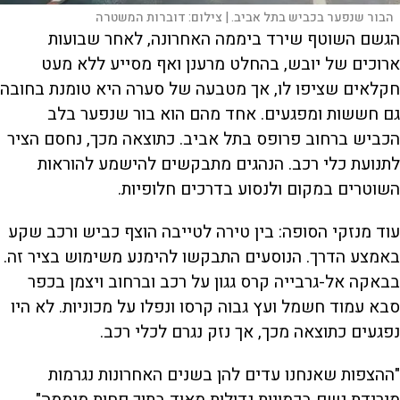
הבור שנפער בכביש בתל אביב. |
צילום:
דוברות המשטרה
הגשם השוטף שירד ביממה האחרונה, לאחר שבועות
ארוכים של יובש, בהחלט מרענן ואף מסייע ללא מעט
חקלאים שציפו לו, אך מטבעה של סערה היא טומנת בחובה
גם חששות ומפגעים. אחד מהם הוא בור שנפער בלב
הכביש ברחוב פרופס בתל אביב. כתוצאה מכך, נחסם הציר
לתנועת כלי רכב. הנהגים מתבקשים להישמע להוראות
השוטרים במקום ולנסוע בדרכים חלופיות.
עוד מנזקי הסופה: בין טירה לטייבה הוצף כביש ורכב שקע
באמצע הדרך. הנוסעים התבקשו להימנע משימוש בציר זה.
בבאקה אל-גרבייה קרס גגון על רכב וברחוב ויצמן בכפר
סבא עמוד חשמל ועץ גבוה קרסו ונפלו על מכוניות. לא היו
נפגעים כתוצאה מכך, אך נזק נגרם לכלי רכב.
"ההצפות שאנחנו עדים להן בשנים האחרונות נגרמות