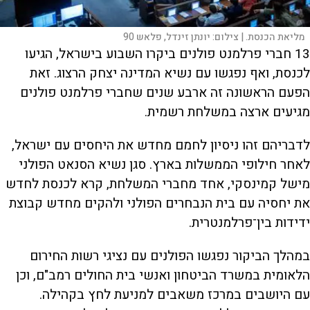
מליאת הכנסת. |
צילום:
יונתן זינדל, פלאש 90
13 חברי פרלמנט פולנים ביקרו השבוע בישראל, הגיעו
לכנסת, ואף נפגשו עם נשיא המדינה יצחק הרצוג. זאת
הפעם הראשונה זה ארבע שנים שחברי פרלמנט פולנים
מגיעים ארצה במשלחת רשמית.
לדבריהם זהו ניסיון לחמם מחדש את היחסים עם ישראל,
לאחר חילופי הממשלות בארץ. סגן נשיא הסנאט הפולני
מישל קמינסקי, אחד מחברי המשלחת, קרא לכנסת לחדש
את יחסיה עם בית הנבחרים הפולני ולהקים מחדש קבוצת
ידידות בין־פרלמנטרית.
במהלך הביקור נפגשו הפולנים עם נציגי רשות החירום
הלאומית במשרד הביטחון ואנשי בית החולים רמב"ם, וכן
עם היושבים במרכז משאבים למניעת לחץ בקהילה.