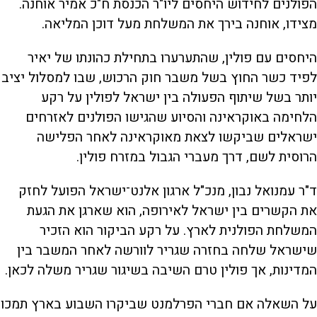
הפולנים לחידוש היחסים ליו"ר הכנסת ח"כ אמיר אוחנה.
מצידו, אוחנה בירך את המשלחת מעל דוכן המליאה.
היחסים עם פולין, שהתערערו בתחילת כהונתו של יאיר
לפיד כשר החוץ בשל משבר חוק הרכוש, שבו למסלול יציב
יותר בשל שיתוף הפעולה בין ישראל לפולין על רקע
הלחימה באוקראינה והסיוע שהגישו הפולנים לאזרחים
ישראלים שביקשו לצאת מאוקראינה לאחר הפלישה
הרוסית לשם, דרך מעברי הגבול במזרח פולין.
ד"ר עמנואל נבון, מנכ"ל ארגון אלנט־ישראל הפועל לחזק
את הקשרים בין ישראל לאירופה, הוא שארגן את הגעת
המשלחת הפולנית לארץ. על רקע הביקור הוא הזכיר
שישראל שלחה בחזרה שגריר לוורשה לאחר המשבר בין
המדינות, אך פולין טרם השיבה בשיגור שגריר משלה לכאן.
על השאלה אם חברי הפרלמנט שביקרו השבוע בארץ תמכו