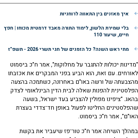
איך מאזנים בין התאווה לרוחניות
בלי שמירת הלשון, לימוד התורה מאבד דרמטית מכוחו | חפץ
חיים, שיעור 110
מתי ראש השנה? כל הזמנים של חגי תשרי 2026 - תשפ"ז
"מדינות יכולות להתגבר על מחלוקות", אמר ח"כ ביסמוט
לאורחים. עם זאת, הוא הביע בפני המבקרים את אכזבתו
מהצבעתה של ורשה באו"ם באחרונה, כשתמכה בהצעה
הפלסטינית להפנות שאלה לבית הדין הבינלאומי לצדק
בהאג. "ציפינו מפולין להצביע בעד ישראל, בשעה
שהפלסטינים החליטו לפעול באופן חד־צדדי בעצרת
האו"ם", אמר ח"כ ביסמוט.
במהלך השיחה אמר ח"כ טור־פז שיעביר את בקשת