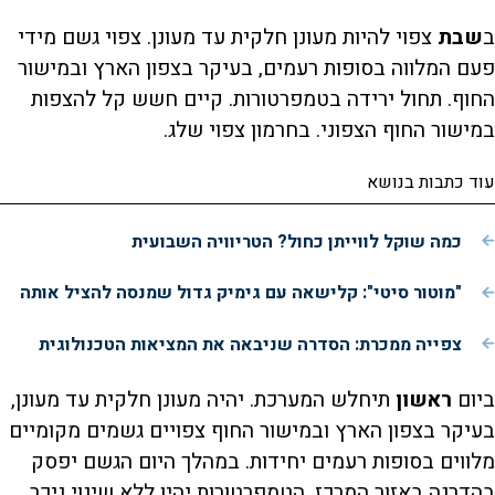
ב
שבת
צפוי להיות מעונן חלקית עד מעונן. צפוי גשם מידי
פעם המלווה בסופות רעמים, בעיקר בצפון הארץ ובמישור
החוף. תחול ירידה בטמפרטורות. קיים חשש קל להצפות
במישור החוף הצפוני. בחרמון צפוי שלג.
עוד כתבות בנושא
כמה שוקל לווייתן כחול? הטריוויה השבועית
"מוטור סיטי": קלישאה עם גימיק גדול שמנסה להציל אותה
צפייה ממכרת: הסדרה שניבאה את המציאות הטכנולוגית
ביום
ראשון
תיחלש המערכת. יהיה מעונן חלקית עד מעונן,
בעיקר בצפון הארץ ובמישור החוף צפויים גשמים מקומיים
מלווים בסופות רעמים יחידות. במהלך היום הגשם יפסק
בהדרגה באזור המרכז. הטמפרטורות יהיו ללא שינוי ניכר.