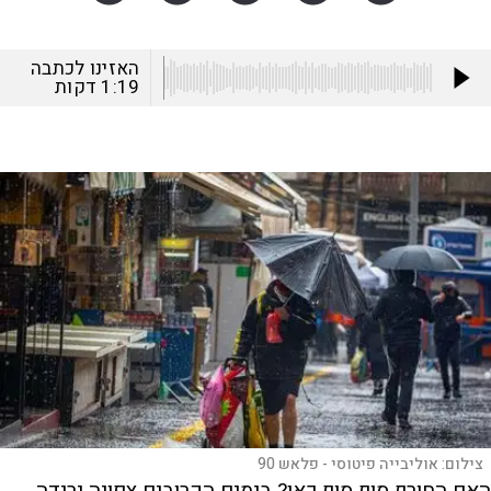
האזינו לכתבה
1:19
דקות
צילום:
אוליבייה פיטוסי - פלאש 90