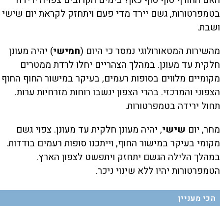
האם החורף סוף סוף כאן? בימים הקרובים צפויה ירידה
בטמפרטורות, גשם יירד מדי פעם ויתחזק לקראת יום שישי
ושבת.
מהשירות המטאורולוגי נמסר כי היום (
חמישי
) יהיה מעונן
חלקית עד מעונן. במהלך הצהריים יחלו לרדת ממטרים
מקומיים מלווים בסופות רעמים, בעיקר במישור החוף החוף
הצפוני והמרכזי. בהרי הצפון ינשבו רוחות מזרחיות ערות.
תחול ירידה בטמפרטורות.
מחר, יום
שישי
, יהיה מעונן חלקית עד מעונן. צפוי גשם
מקומי בעיקר במישור החוף, וייתכנו סופות רעמים בודדות.
במהלך הלילה הגשם יתחזק ויתפשט לצפון הארץ.
הטמפרטורות יהיו ללא שינוי ניכר.
הכי מעניין