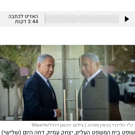
האזינו לכתבה
3:44
דקות
יו"ר הליכוד בנימין נתניהו. |
צילום:
יהונתן זינדל/פלאש90
שופט בית המשפט העליון, יצחק עמית, דחה היום (שלישי)