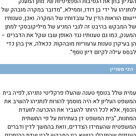
העליון בחן את הנסיבות הספציפיות של מתן המענק
לנתניהו על ידי בן דודו, וממילא, "מדובר במקרה מובהק של
יישום הוראות הדין על עובדותיו של המקרה. ואכן, טענותיו
של המבקש בהיבט זה לגבי המניע של מיליקובסקי למתן
המענק, כמו גם טענותיו נגד האופן שבו שקל את הדברים –
הן בעיקרן טענות ערעוריות מובהקות. ככאלה, אין בהן כדי
לבסס עילה לקיום דיון נוסף".
הכי מעניין
עמית שלל בנוסף טענה שהעלו פרקליטי נתניהו, לפיה בית
המשפט העליון לא היה מוסמך להורות לנתניהו להשיב את
הכסף, אלא לכל היותר להעביר את ההכרעה לוועדת
המתנות, "בית המשפט דן בעתירות על פי התשתית
המשפטית שהעמידו הצדדים, וזאת בהמשך לדין ודברים
הענפים שהתנהלו בנושא בין המבקש לבין ועדת ההיתרים,