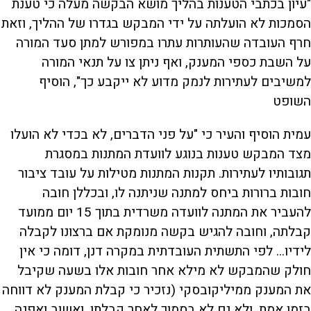
"עיון בכתבי הטענות בהליך מושא הבקשה מעלה כי טענת
הסמכות לא הועלתה על ידי המבקש בגדרו של ההליך, וזאת
חרף העובדה שהעותרות עתרו במפורש למתן סעד המורה
על השבת כספי המענק, ואף ניתן צו על תנאי המורה
למשיבים לעתירות לנמק מדוע לא ייקבע כך", הוסיף
השופט
עמית הוסיף והעיר כי "על פני הדברים, לא בכדי לא הועלו
מצד המבקש טענות בנוגע לוועדת המתנות במסגרת
תגובותיו לעתירות. תקנות המתנות מטילות על עובד ציבור
חובות ברורות ביחס למתנה שניתנה לו, ובכללן חובה
להעביר את המתנה לוועדה משרדית בתוך 15 יום ממועד
קבלתה, וחובה להגיש בקשה מנומקת אם ברצונו לקבלה
לידיו... לפי התשתית העובדתית במקרה דנן, דומה כי אין
חולק שהמבקש לא מילא אחר חובות אלו בשעה שקיבל
את המענק ממיליקובסקי (נזכיר כי קבלת המענק לא דווחה
בזמן אמת, ולא גם לא בסמוך לאחר קבלתו, ואשוב ואפנה