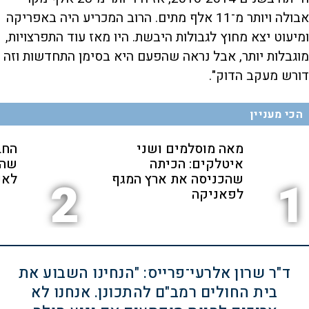
אבולה ויותר מ־11 אלף מתים. הרוב המכריע היה באפריקה
ומיעוט יצא מחוץ לגבולות היבשת. היו מאז עוד התפרצויות,
מוגבלות יותר, אבל נראה שהפעם היא בסימן התחדשות וזה
דורש מעקב הדוק".
הכי מעניין
מאה מוסלמים ושני
החב
איטלקים: הכיתה
שהת
שהכניסה את ארץ המגף
לאנ
2
1
לפאניקה
ד"ר שרון אלרעי־פרייס: "הנחינו השבוע את
בית החולים רמב"ם להתכונן. אנחנו לא