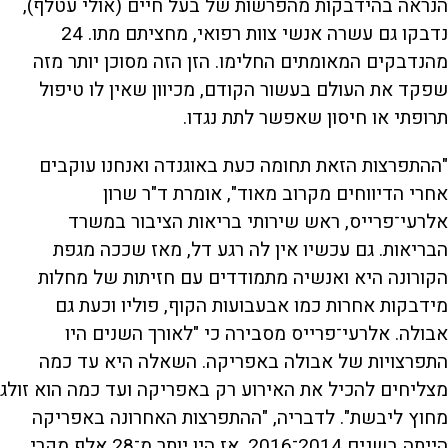
הנראה בהידבקות מהפרשות של בעל חיים (אולי עטלף),
נדבקו גם עשרה אנשי צוות רפואי, מחציתם מתו. 24
מהנדבקים המאומתים החלימו. הזן הזה מסוכן יותר מזה
שפקד את העולם בעשור הקודם, מכיוון שאין לו טיפול
תרופתי או חיסון שאפשר לתת נגדו.
"ההתפרצות הזאת תחומה כעת באוגנדה ואנחנו עוקבים
אחרי הדיווחים מקרוב מאוד", אומרת ד"ר שרון
אלרעי־פרייס, ראש שירותי בריאות הציבור במשרד
הבריאות. גם עכשיו אין לה רגע דל, מאז שככה מגפת
הקורונה היא ואנשיה מתמודדים עם חזיתות של מחלות
מידבקות אחרות כמו אבעבועות הקוף, פוליו וכעת גם
אבולה. אלרעי־פרייס מסבירה כי "לאורך השנים היו
התפרצויות של אבולה באפריקה. השאלה היא עד כמה
מצליחים להכיל את האירוע רק באפריקה ועד כמה הוא זולג
מחוץ ליבשת". לדבריה, "ההתפרצות האחרונה באפריקה
הייתה בשנים 2014־2016, אז היו יותר מ־28 אלף מקרי