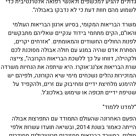
גדולים להגיע למכשפים ולאנשי רפואה אלטרנטיבית כדי
לשמוע מהם חוות דעת כי לא נדבקו באבולה".
משרד הבריאות המקומי, בסיוע ארגון הבריאות העולמי
והאו"ם, הקים מתחמי בידוד ענקיים שאליהם מתבקשים
לפנות החולים החשודים והמאומתים. "אזרחים יקרים,
הסתרת אדם שהיה במגע עם חולה אבולה מסוכנת לכם
ולקהילה, דווחו על כך ללשכת הבריאות הקרובה", צייצה
שרת הבריאות אצ'נג־אוקרו. היא שיתפה את הנחיות משרדה
המזכירות נהלים נשכחים מימי שיא הקורונה, ולפיהם יש
להימנע מלחיצת ידיים ומחיבוק עם זרים, ולהקפיד על
שטיפת ידיים תכופה או שימוש באלכוג'ל.
"למדנו ללמוד"
הפעם האחרונה שהעולם התמודד עם התפרצות אבולה
הייתה כאמור בשנת 2014, ובשיאה תועדו עשרות אלפי
חולים. במשרד הבריאות מחזיקים פרוטוקולים מסודרים