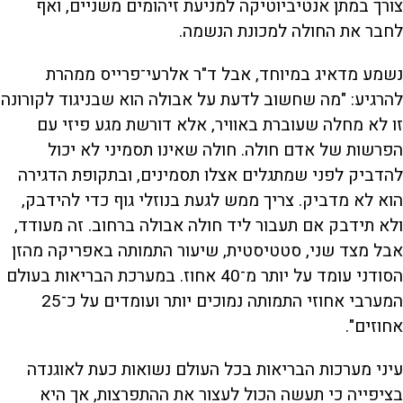
צורך במתן אנטיביוטיקה למניעת זיהומים משניים, ואף
לחבר את החולה למכונת הנשמה.
נשמע מדאיג במיוחד, אבל ד"ר אלרעי־פרייס ממהרת
להרגיע: "מה שחשוב לדעת על אבולה הוא שבניגוד לקורונה
זו לא מחלה שעוברת באוויר, אלא דורשת מגע פיזי עם
הפרשות של אדם חולה. חולה שאינו תסמיני לא יכול
להדביק לפני שמתגלים אצלו תסמינים, ובתקופת הדגירה
הוא לא מדביק. צריך ממש לגעת בנוזלי גוף כדי להידבק,
ולא תידבק אם תעבור ליד חולה אבולה ברחוב. זה מעודד,
אבל מצד שני, סטטיסטית, שיעור התמותה באפריקה מהזן
הסודני עומד על יותר מ־40 אחוז. במערכת הבריאות בעולם
המערבי אחוזי התמותה נמוכים יותר ועומדים על כ־25
אחוזים".
עיני מערכות הבריאות בכל העולם נשואות כעת לאוגנדה
בציפייה כי תעשה הכול לעצור את ההתפרצות, אך היא