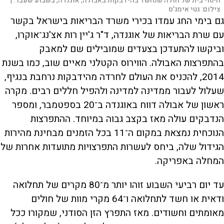
חיטוי בית של חולה שנחשד בהידבקות באבולה, אוגנדה, בשבוע שעבר. |
צילום:
גטי אימג'ס
גם בימי החג עמדו בכירי משרד הבריאות בישראל בקשר
עם שרת הבריאות של אוגנדה, ד"ר ג'יין רות אצ'נג־אוקרו,
וביקשו להתעדכן בצעדים שמובילים שם למאבק
בהתפרצות האבולה. הווירוס הקטלני מאיים שוב, כמו בשנת
2014, להכניס את העולם לחרדה מהידבקות נרחבת בנגיף,
שעלול לעבור ממדינה למדינה ולהפיל חללים רבים. מקרה
ראשון של אבולה דווח באוגנדה ב־20 בספטמבר, ומספר
הנדבקים עולה מאז בקצב גבוה במיוחד. ההתפרצות
הנוכחית נמצאת במקום ה־11 בכל הזמנים מבחינת מהירות
הגידול שלה, ביחס לעשרות התפרצויות מתועדות אחרות של
המחלה באפריקה.
עד יום רביעי השבוע זוהו יותר מ־80 מקרים של תחלואה
ודאית או חשד לתחלואה ו־64 מקרי מוות של חולים
מאומתים וחשודים. מאז התפרץ הזן הסודני, שמקורו ככל