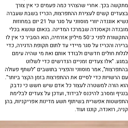
מתקשה בכך. אחרי שהצהיר כמה פעמים כי אין צורך
בצעדים קשים לעצירת ההתפרצות, הכריז בשבת שעברה
נשיא אוגנדה יוורי מוסווני על סגר של 21 יום במחוזות
מובנדה וקאסנדה שבמרכז המדינה. בנאום שנשא בכלי
התקשורת לפני כ־50 מיליון אזרחיה, הוא הסביר כי אין לו
ברירה והכריז על סגר מיידי עד לתום תקופת הדגירה, כדי
לגלות חולים חדשים ולבודד אותם ואת מי שהיה עימם
במגע. "אלו צעדים זמניים הנדרשים כדי לשלוט
בהתפרצות", אמר מוסווני והפציר בתושבים "לשתף פעולה
עם הרשויות כדי לסיים את ההתפרצות בזמן הקצר ביותר".
הוא הורה למשטרה לעצור כל אדם שיש חשש כי נדבק
בנגיף ומסרב להיכנס לבידוד, ועדכן על צעדים לבלימת
התפשטות אפשרית בשיתוף תשע מדינות אפריקניות, בהן
קניה, רואנדה, קונגו ועוד.