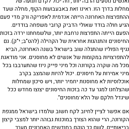
ואנשים נוסעים הרבה יותר, וזה יכול לקדם תנועה של
מחלות בדרך הזו. ראינו זאת באבעבועות הקוף, מחלה שעד
ההתפרצות האחרונה הייתה אנדמית לאפריקה ורק מדי פעם
הגיע חולה בודד שאולי הדביק קרובי משפחה בודדים.
הפעם הייתה התפרצות נרחבת יותר, שלשמחתנו ירדה בזכות
החיסונים והתנהגות אחראית של הקהילה (להט"ב; י"ק). גם
נגיף הפוליו שהתגלה שוב בישראל בשנה האחרונה, הביא
להתפרצויות במקומות של אנשים לא מחוסנים. אני מודאגת
מכל מה שקרה בקורונה וכל מיני פייק ניוז שהתערבבו בכל
מיני אמירות על חיסונים. יכול להיות שהמצב בקרב
אוכלוסיות לא מחוסנות יחמיר יותר, ויש סיכון שמחלות
שהצלחנו למגר עד כה בזכות החיסונים יצוצו מחדש ככל
שיגדל חלקם של הלא־מחוסנים".
אם אפשר לציין לחיוב לקח חשוב שלמדו בישראל ממגפת
הקורונה, הרי שהוא הצורך במוכנות גבוהה יותר למצבי קיצון
בריאותיים. לשם כך הוקם בחודשים האחרונים מערך