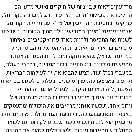
מודיעין־בריאות שבו צוות של חוקרים ואנשי מדע. הם
החליפו את פעילות "מרכז המידע והידע למערכה בקורונה",
שהקימו בחטיבת המודיעין של צה"ל עם תחילת הקורונה.
אלרעי־פרייס: "מערך המודיעין נולד מתוך הקורונה, כשרצינו
לשנות את התפיסה ולהיות מאוד פרו־אקטיביים באיתור
סיכונים בריאותיים. זאת בדומה להסתכלות הביטחונית
במדינת ישראל, שהיא חזקה ומובילה ובמסגרתה אנחנו
מחפשים סיכונים ביטחוניים בתוך המדינה, ברחבי העולם,
במעברי גבול ועוד. רצינו להביא את זה לעולמות הבריאות
ולחפש באמצעות המערך סיכונים שעלולים לפגוע בבריאות
הציבור, לזהות אותם מוקדם ולנטרל אותם. זה התחיל
בקורונה עם איסוף מידע רב ורכישת הבנה מעמיקה של
וירוס אחד, ועכשיו אנחנו מרחיבים את היכולות ומתעסקים
באבולה ובאבעבועות הקוף ובעוד ועוד מחלות ואיומים. חלק
מהעניין הוא לבנות תשתית כמו שבנינו לקורונה גם לשאר
המחלות שמחייבות פיקוח, וליצור כלים לזהות את המגפה