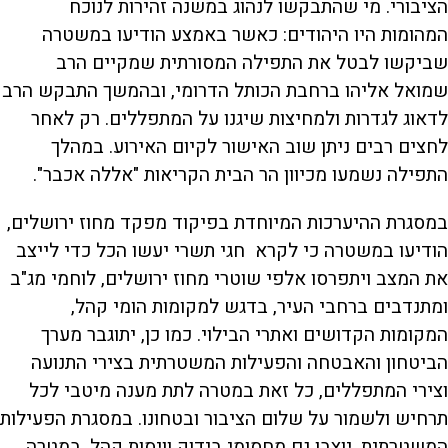
הציבורי. מי שהתבקשו לנהוג במשנה זהירות לנוכח
המהומות היו היהודים: כאשר באמצע הודיעו במשטרה
שביקשו לבטל את התפילה המסורתית שמקיים הרב
שמואל אליהו ברחבת הכותל הדרומי, ובהמשך התבקש הרב
לדאוג לגדרות ולמחיצות שיגנו על המתפללים. רק לאחר
לחצים רבים ניתן שוב האישור לקיום האירוע. במהלך
התפילה נשמעו מכיוון הר הבית הקריאות "אללה אכבר".
במסגרת ההיערכות המיוחדת בפיקוד מפקד מחוז ירושלים,
הודיעו במשטרה כי לקרא חגי תשרי יעשו הכל כדי לייצב
את המצב ויתפרסו אלפי שוטרי מחוז ירושלים, לוחמי מג"ב
ומתנדבים ברחבי העיר, בדגש למקומות הומי קהל,
המקומות הקדושים ואתרי הבילוי. כמו כן, יתוגבר מערך
הביטחון והאבטחה והפעילות המשטרתית בצירי התנועה
וצירי המתפללים, כל זאת במטרה לתת מענה מיטבי לכל
תרחיש ולשמור על שלום הציבור ובטחונו. במסגרת הפעילות
המשטרתית, יוצבו גם מחסומי בידוק וויסות קהל, במטרה