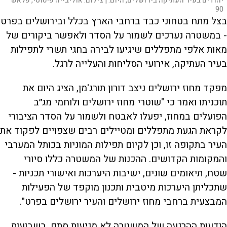
יהודים בעיר העתיקה בירושלים, היום. |
צילום:
אוליבייה פיטוסי, פלאש
90
בצל מתח בטחוני כבד ברחבי הארץ בכלל ובירושלים בפרט
- במשטרה נערכים לשמור על הסדר ולאפשר ביקורים של
מאות אלפי מתפללים שיגיעו לבירה בחגי תשרי לתפילות
בעיר העתיקה, אירועי הסליחות והעלייה לרגל.
מפקד מחוז ירושלים ניצב דורון תורג'מן, הציג היום את
תוכניתו ואמר כי "שוטרי מחוז ירושלים ולוחמי מג״ב
הפועלים במחוז, יפעלו לאבטח ולשמור על הסדר הציבורי
לקראת הגעת מתפללים ומטיילים רבים שצפויים לפקוד את
העיר בתקופה זו, וכן לקיום תפילות המוניות בכותל המערבי
והמקומות הקדושים. ההכנות של המשטרה כללו סיורי
שטח, תיאומים שונים, ישיבות היערכות ואישורי תכניות -
שתכליתן היערכות מיטבית ותכנון מוקפד של הפעילות
המבצעית ברחבי מחוז ירושלים והעיר ירושלים בפרט".
הודעות ההרגעה של המשטרה לא מגיעות סתם. בשבועות