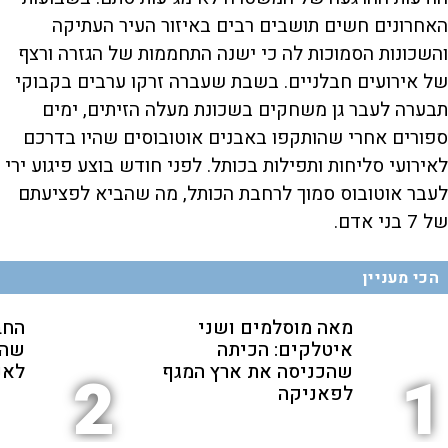
האחרונים חשים תושבים רבים באיזור העיר העתיקה
והשכונות הסמוכות לה כי ישנה התחממות של הגזרה ורצף
של אירועים חבלניים. בשבת שעברה זרקו ערבים בקבוקי
תבערה לעבר גן משחקים בשכונת מעלה הזיתים, ימים
ספורים אחרי שהותקפו באבנים אוטובוסים שהיו בדרכם
לאירועי סליחות ותפילות בכותל. לפני חודש בוצע פיגוע ירי
לעבר אוטובוס סמוך לרחבת הכותל, מה שהביא לפציעתם
של 7 בני אדם.
הכי מעניין
מאה מוסלמים ושני
החב
איטלקים: הכיתה
שהת
שהכניסה את ארץ המגף
לאנ
2
1
לפאניקה