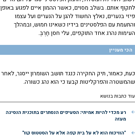
לתקוף אותם. בשלב מסוים, כאשר ההמון איים לפגוע באופן
פיזי בנערים, נאלץ החשוד להגן על הנערים ועל עצמו
והתעמת עם הפלסטינים בידיו כשאינו חמוש, ובמהלך
העימות נהרג אחד התוקפים, עלי חסן חַרְבְּ.
הכי מעניין
כעת, כאמור, תיק החקירה כנגד תושב השומרון ייסגר, לאחר
שהמשטרה והפרקליטות קבעו כי הוא נהג כשורה.
עוד כתבות בנושא
רע מכדי להיות אמיתי: הסעיפים הנסתרים בתוכנית הנסיגה
מעזה
"הוויכוח הוא לא על בית קפה אלא על הסטטוס קוו"