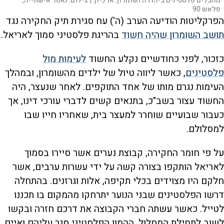
מחבלים פלסטינים ביהודה ושומרון. ארכיון. |
צילום:
נאסר אישתייה,
פלאש 90
הפרקליטות הודיעה הערב (ה') עח סגירת תיק החקירה נגד
תושב השומרון שהיה חשוד
בהריגת פלסטיני סמוך לאריאל.
כזכור, לפני כחודשיים נקלע החשוד
לעימות מול
פלסטינים
, כאשר ליווה טיול של ילדים מהשומרון, ובמהלך
העימות נגרם מותו של אחד התוקפים. לאחר שנעצר, היה
החשוד עצור בשב"כ, בתנאים קשים לדברי עורכי דינו, אך
כעבור שבועיים שוחרר למעצר בית, שאחריו חייו שבו
למסלולם.
על פי חומר החקירה, קבוצת נערים אשר סיירו בסמוך
לאריאל הותקפו בצורה קשה על ידי עשרות ערבים, אשר
חלקם היו מצוידים בכלי תקיפה, אלות וגרזנים. בהתחלה
דרשו הפלסטינים שבני הנוער יתרחקו מהמקום בו תכננו
לטייל. כאשר עשתה חברי הקבוצה את דרכם חזרה ובקשו
לשוב לתחילת המסלול, ההמון הפלסטיני סגר עליהם ואיים