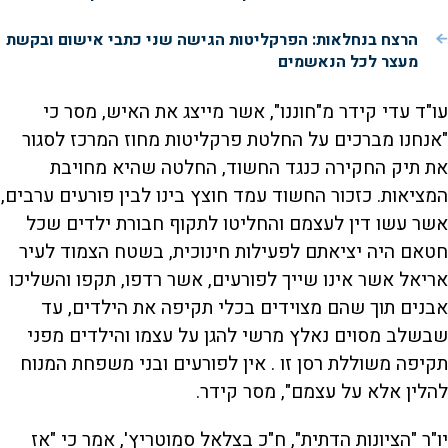
הרצח בנחלאות: הפרקליטות הגישה שני כתבי אישום ובקשת
מעצר לכל הנאשמים
עו"ד עדי קידר מ"חוננו", אשר מייצג את האיש, מסר כי
"אנחנו מברכים על החלטת פרקליטות מחוז המרכז לסגור
את תיק החקירה כנגד החשוד, החלטה שהיא מחויבת
המציאות. כזכור החשוד עמד חוצץ בינו לבין פורעים ערבים,
אשר עשו דין לעצמם והחליטו לתקוף חבורת ילדים שכל
חטאם היה יציאתם לפעילות חינוכית, בשטח הצמוד לעיר
אריאל אשר אינו שייך לפורעים, אשר רדפו, תקפו והשליכו
אבנים תוך שהם מצוידים בכלי תקיפה את הילדים, עד
שבשלב מסוים נאלץ מרשי להגן על עצמו והילדים מפני
תקיפה משוללת רסן זו . אין לפורעים ובני משפחת המנוח
להלין אלא על עצמם", מסר קידר.
יו"ר "הציונות הדתית", ח"כ בצלאל סמוטריץ', אמר כי "‏אז