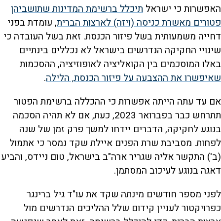
האפשרות כי ישראל
תיכלל ברשימת המדינות שתושביהן
פטורים מאשרת כניסה (ויזה) לארצות הברית
, עומדת בפני
דחייה משמעותית בשל פיזור הכנסת. זאת בשל העובדה כי
שינויי החקיקה הנדרשים בישראל לא נכללים בינתיים
באלו המוסכמים בין הקואליציה לאופוזיציה, ההסכמות
שאיפשרו את ההצבעה על פיזור הכנסת, הלילה
.
אם עד עתה הייתה אפשרות כי ההכללה ברשימת הפטור
תתרחש כבר בפברואר 2023, כעת, אם לא תהיה הסכמה
בנוגע לחקיקה, הדברים יידחו למשך פרק זמן של שנה
לפחות. מסביבת שרת הפנים איילת שקד נמסר כי אתמול
(ב') התקשר אליה שגריר ארה"ב בישראל, טום ניידס, והביע
דאגה בנוגע לעיכוב המסתמן.
לפני מספר חודשים מינתה שקד את עו"ד גיל ברינגר
כפרויקטור לעניין קידום שלל ההליכים הנדרשים מול