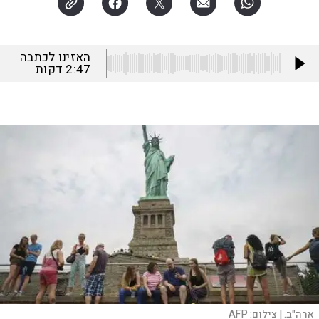
האזינו לכתבה
2:47
דקות
ארה"ב. |
צילום:
AFP