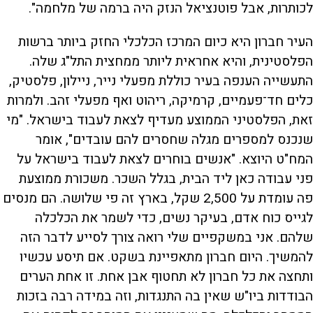
לכותרות, אבל פוטנציאל הנזק היה ברמה של מלחמה".
העיר חברון היא כיום המרכז הכלכלי החזק ביותר ברשות
הפלסטינית, והיא אחראית ליותר ממחצית התל"ג שלה.
התעשייה הענפה בעיר כוללת מפעלי נייר, ניילון, פלסטיק,
כלים חד־פעמיים, קרמיקה, ריהוט ואף מפעלי זהב. ולמרות
זאת, הפלסטיני הממוצע מעדיף לצאת לעבוד בישראל. "מי
שנכנס למספרים מגלה שחסרים להם עובדים", אומר
המח"ט היוצא. "אנשים בוחרים לצאת לעבוד בישראל על
פני עבודה כאן ליד הבית, בגלל השכר. משכורת ממוצעת
פה עומדת על 2,500 שקל, בארץ זה פי שלושה. הם מנסים
לגייס כוח אדם, בעיקר נשים, כדי לשמר את הכלכלה
שלהם. אני במשקפיים שלי רואה צורך לסייע לדבר הזה
להמשיך. היום חברון מתאפיינת בשקט. אם תיסע עכשיו
ותחצה את כל חברון לא תחטוף אבן אחת. זו אחת הערים
הבודדות ביו"ש שאין בה התנגדות, וזה במידה רבה בזכות