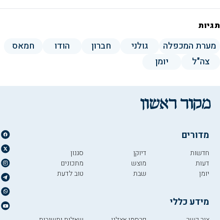
תגיות
מערת המכפלה
גולני
חברון
הודו
חמאס
צה"ל
יומן
מדורים
חדשות
דיוקן
סגנון
דעות
מוצש
מתכונים
יומן
שבת
טוב לדעת
מידע כללי
צור קשר
פרסמו אצלנו
שאלות ותשובות