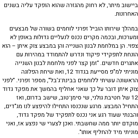
ביישוב מיתר, לא רחוק מהגזרה שהוא הופקד עליה בשנים
האחרונות.
במהלך שירותו הוביל זפרני לוחמים בשורה של מבצעים
ומערכות, ובכמה מקרים נכנס לנעליים גדולות באופן לא
צפוי. הן במלחמת לבנון השנייה והן במבצע צוק איתן – הוא
הונחת לתפקידי פיקוד ונדרש להתמודד במהירות עם
אתגרים חדשים. "זמן קצר לפני מלחמת לבנון השנייה
מוניתי למ"פ מסייעת בגדוד 12, ואת שיחת הפלוגה
הראשונה עשיתי ללוחמים בבינת־ג'בל", מספר זפרני. "לפני
צוק איתן דובר על כך שאני אחליף בהמשך את מפקד גדוד
12 של חטיבת גולני, שי סימן־טוב, שישב בדרום, ואז
התחיל המבצע. מרגע שנכנסו התחילו להיפצע לנו מג"דים,
והבנתי שעוד רגע אני נכנס לתפקיד של מפקד גדוד,
מוקדם יותר ממה שחשבתי. ואכן לצערי שי נפצע אז, ואני
מוניתי מיד להחליף אותו".