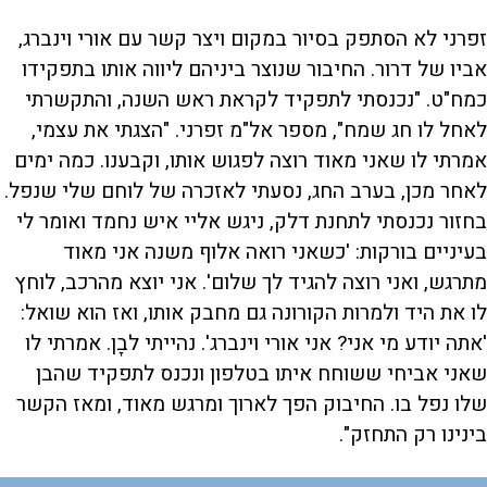
זפרני לא הסתפק בסיור במקום ויצר קשר עם אורי וינברג,
אביו של דרור. החיבור שנוצר ביניהם ליווה אותו בתפקידו
כמח"ט. "נכנסתי לתפקיד לקראת ראש השנה, והתקשרתי
לאחל לו חג שמח", מספר אל"מ זפרני. "הצגתי את עצמי,
אמרתי לו שאני מאוד רוצה לפגוש אותו, וקבענו. כמה ימים
לאחר מכן, בערב החג, נסעתי לאזכרה של לוחם שלי שנפל.
בחזור נכנסתי לתחנת דלק, ניגש אליי איש נחמד ואומר לי
בעיניים בורקות: 'כשאני רואה אלוף משנה אני מאוד
מתרגש, ואני רוצה להגיד לך שלום'. אני יוצא מהרכב, לוחץ
לו את היד ולמרות הקורונה גם מחבק אותו, ואז הוא שואל:
'אתה יודע מי אני? אני אורי וינברג'. נהייתי לבָן. אמרתי לו
שאני אביחי ששוחח איתו בטלפון ונכנס לתפקיד שהבן
שלו נפל בו. החיבוק הפך לארוך ומרגש מאוד, ומאז הקשר
בינינו רק התחזק".