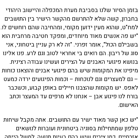
בזמן הסיור שלנו בסביבת מערת המכפלה והיישוב היהודי
בחברון, קשה שלא להתרשם מהקשר הישיר בין התושבים
למח"ט, שהוא מעין ידוען מקומי, ומהחיבה שהם רוחשים לו.
"יש פה אנשים מאוד מיוחדים, ומפקד חטיבה מרחבית הוא
בשבילם הכול", אומר זפרני. "זה לא רק עניין ביטחוני, אני
סוג של ריבון. הם רואים בי אחראי לטוב וגם לרע. פנו אלינו
בנושא פיגועי האבנים על הצירים ועשינו עבודה רצינית.
מיפינו את המקומות שיש בהם פיגועי אבנים והוצאנו כוחות
– גם למעצרים וגם לנוכחות – וכמות הפיגועים ירדה כמעט
לאפס. יש מקומות שהצבנו חיילים באופן קבוע, וכשכבר
בורח לנו פיגוע אבן – אנחנו לא מרפים עד המעצר וכתב
האישום.
"יש כאן קשר מאוד ישיר עם התושבים. אתה מקבל שיחות
טלפון שמתחילות בסוגיה ביטחונית ועוברות לנושאים
אזרחיים, כמו צירים שיש בהם בעיות תנועה. למשל הייתה