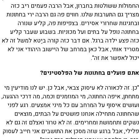
החמולות ששולטות בחברון, אבל הרבה פעמים ריב כזה
מצריך גם התערבות שלנו. חווים פה גם הרבה ירי בחתונות
ובחגיגות שחרורי אסירים. בצפיפות פה, קליע שנורה
בחתונה נופל על בתים ועל מכוניות. בשבוע שעבר קליע
כזה פצע ילדה ברגל. אם דבר כזה קורה ביַטא למשל זה לא
מטריד אותי, אבל כאן במרחב של היישוב היהודי אני לא
יכול לאפשר את זה".
אתם פועלים בחתונות של הפלסטינים?
"כן. זה לכאורה לא עיסוק צבאי, אבל כן. יש לנו מודיעין מי
מתחתן, איפה החתונה, מי המוזמנים וכמה, מה דרכי ההגעה,
ועושים איסוף על המרחב עם כל מיני אמצעים. רגע לפני
שהחתונה מתחילה אנחנו פושטים על הבתים, מוצאים
נשקים ותחמושת ומחרימים. זה לא טרור ואצלם זה גם לא
פלילי, אבל ברגע שזה מסכן את התושבים אני חייב לעסוק