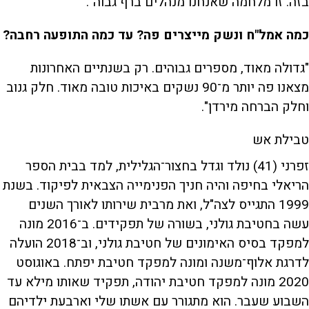
בזה. זו מלחמה שאנחנו מנהלים ברף גבוה".
כמה אמל"ח ונשק מייצרים פה? עד כמה התופעה רחבה?
"גדולה מאוד, מספרים גבוהים. רק בשנתיים האחרונות
מצאנו פה יותר מ־90 נשקים באיכות טובה מאוד. חלק גנוב
וחלק הברחה מירדן".
טבילת אש
זפרני (41) נולד וגדל בחצור־הגלילית, למד בבית הספר
הריאלי בחיפה והיה חניך הפנימייה הצבאית לפיקוד. בשנת
1999 התגייס לצה"ל, ואת מרבית שירותו לאורך השנים
עשה בחטיבת גולני, בשורה של תפקידים. ב־2016 מונה
למפקד בסיס האימונים של חטיבת גולני, וב־2018 הועלה
לדרגת אלוף־משנה ומונה למפקד חטיבת יפתח. באוגוסט
2020 מונה למפקד חטיבת יהודה, תפקיד שאותו מילא עד
השבוע שעבר. הוא מתגורר עם אשתו שלי וארבעת ילדיהם