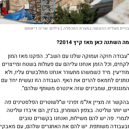
בניית מעלית ההנגשה במערת המכפלה. |
צילום:
שריה דיאמנט
מה השתנה כאן מאז קיץ 2014?
"עבודה חזקה ועמוקה שלנו עם השב"כ. הפקנו מאז המון
לקחים, וכל הזמן אנחנו עליהם עם פעולות בשטח ומייצרים
מודיעין. מיד כשמשהו מתעורר אנחנו מתלבשים עליו, ולא
נותנים לחמאס להרים את האף. העבודה הזו נעשית יחד עם
המנגנונים, שמבינים שזה אינטרס משותף שלהם".
בהקשר זה מציין אל"מ זפרני ש"לשוטרים הפלסטינים פה
יש יותר שליטה. בצפון השומרון, בג'נין, הם איבדו שליטה
לגמרי. פה יש להם משילות, ואנחנו בקשרים טובים
ובעבודה משותפת. יש להם את האתגרים שלהם, עם מאבקי