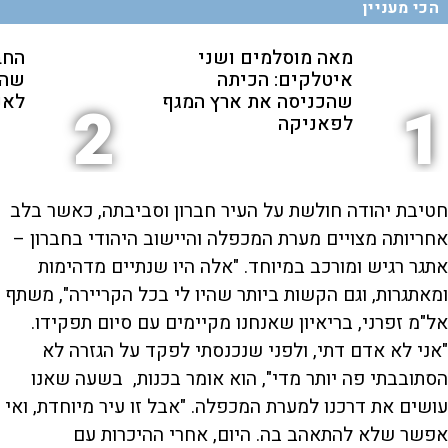
הכי מעניין
מאה מוסלמים ושני
החב
איטלקים: הכיתה
שהת
שהכניסה את ארץ המגף
לאנ
2
1
לפאניקה
חטיבת יהודה חולשת על העיר חברון וסביבתה, כאשר בלב
אחריותה מצויים מערת המכפלה והיישוב היהודי בחברון –
אתגר רגיש ומורכב במיוחד. "אלה היו שנתיים מדהימות
ומאתגרות, וגם הקשות ביותר שהיו לי בכל הקריירה", משתף
אל"מ זפרני, בריאיון שאנחנו מקיימים עם סיום תפקידו.
"אני לא אדם דתי, ולפני שנכנסתי לפקד על הגזרה לא
הסתובבתי פה יותר מדי", הוא אומר בכנות, בשעה שאנו
עושים את דרכנו למערת המכפלה. "אבל זו עיר מיוחדת, ואי
אפשר שלא להתאהב בה. היום, אחרי ההיכרות עם