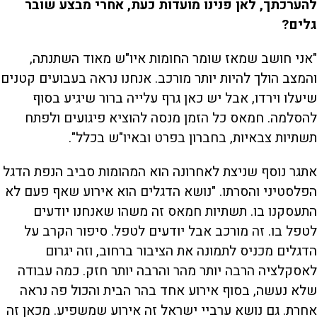
להערכתך, לאן פנינו מועדות כעת, אחרי מבצע שובר
גלים?
"אני חושב שמאז שומר החומות איו"ש מאוד השתנתה,
והמצב הולך להיות יותר מורכב. אנחנו נראה בעבועים קטנים
שיעלו וירדו, אבל יש כאן גרף עלייה ברור שיגיע בסוף
להסלמה. חמאס כל הזמן מנסה להוציא פיגועים ולפתח
תשתיות צבאיות, בחברון בפרט ובאיו"ש בכלל".
אתגר נוסף שניצת לאחרונה הוא המהומות סביב הנפת הדגל
הפלסטיני והסרתו. "נושא הדגלים הוא אירוע שאף פעם לא
התעסקנו בו. תשתיות חמאס זה משהו שאנחנו יודעים
לטפל בו. זה מורכב אבל יודעים לטפל. סיפור הקרב על
הדגלים מכניס לתמונה את הציבור ברחוב, וזה יגרום
לאסקלציה הרבה יותר מהר והרבה יותר חזק. כמה עבודה
שלא נעשה, בסוף אירוע אחד בהר הבית והכול פה נראה
אחרת. גם נושא ערביי ישראל זה אירוע שמשפיע. מכאן זה