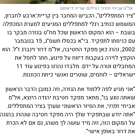
אל"מ אביחי זפרני. |
צילום:
שריה דיאמנט
"ציר המתפללים", הכביש המחבר בין קריית־ארבע לחברון,
המשמש כנתיב רגלי למתפללים המגיעים למערת המכפלה
בשבת – הוא המקום הראשון שכל מח"ט בגזרה מבקר בו
עם כניסתו לתפקיד. בי"א בכסלו תשס"ג, 15 בנובמבר
2002, נהרג כאן מפקד החטיבה, אל"מ דרור וינברג ז"ל. הוא
הוקפץ לזירה בעקבות דיווח על פיגוע, חתר לחסל את
המחבלים ונורה על ידם. מלבדו נהרגו בפיגוע עוד 11
ישראלים – לוחמים, שוטרים ואנשי כיתת הכוננות.
"אני מגיע לפה ללמוד את הגזרה, וזה כמובן הדבר הראשון
שאתה נוגע בו", מתאר מפקד חטיבת יהודה היוצא, אל"מ
אביחי זפרני, את הסיור הראשוני שערך בציר המתפללים.
"אתה יודע שבתפקיד שלך היה מפקד חטיבה שנהרג בהגנה
על המקום הזה, וזה מיד עושה לך משהו, גם אם לא הכרת
את דרור באופן אישי".