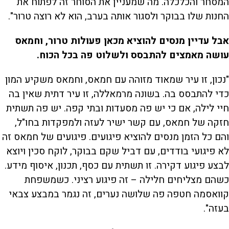
המסחר והכלכלה. מה שמעניין את הסוחר זה לפתוח את
החנות שלו בבוקר ולסגור אותה בערב, הוא לא רוצה טרור".
אבל עדיין מנסים להוציא מכאן פעולות טרור, וחמאס
עושה מאמצים להתבסס ולשלוט פה בכל הכוח.
"נכון, זו עיר שמאוד מזוהה עם חמאס, וחמאס משקיע המון
כדי להתבסס בה. בשונה מרמאללה, זו עיר דתית שאין בה
חיי לילה, אם כי יש פה מסעדות ובתי קפה. יש פה תשתית
חזקה של חמאס, עם קשר ישיר לעזה ולמפקדות בחו"ל,
והם כל הזמן מנסים להוציא פיגועים. פיגועים של חמאס זה
לא פיגועי בודדים, עם דביל שקם בבוקר, לוקח סכין ויוצא
לבצע פיגוע דקירה. זו תשתית עם כסף, תכנון, איסוף מידע.
כשהם מצליחים חלילה – זה פיגוע רציני. כשמשפחת
קוואסמה חטפה פה שלושה נערים, זה נגמר במבצע צבאי
בעזה".