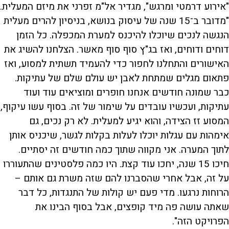
"אירוע דרמטי ומרגש", מגדיר אל"מ זפרני את מיזם המעלית.
"מדובר ב־15 שנה של עיסוק בנושא, בניסיון להרים מעלית
הנגשה לנכים שיוכלו להיכנס למערת המכפלה. כל הזמן
דוחים ודוחים, ואז בג"ץ סוף סוף מאשר. הצלחנו להשיג את
האישורים והתחלנו לחפור כדי להעמיד תשתית למסוע, ואז
פתאום מגלים שמתחת לאבן יש עולם שלם של עתיקות.
כבר שמונה חודשים אנחנו חופרים ומוציאים עוד ועוד
עתיקות, ועכשיו עובדים על שימור של זה. בסוף עשו עיקוף,
המסוע זז הצידה, והוא יגיע למעלית. לא רק נכים, גם
אימהות עם עגלות יוכלו לעלות בקלות לגשר, שיכניס אותן
לתוך המערה. אני מקווה שתוך כמה חודשים זה יסתיים.
חיכו 15 שנה, יחכו עוד קצת. היו כמה פלסטינים שהתעוררו
על זה, אבל אחרי שהסברנו להם שזה משרת גם אותם –
הרוחות נרגעו. מדי פעם יש קולות של התנגדות, כל דבר
שאתה עושה פה מיד קופצים, אבל בסוף הבינו את
הפרויקט הזה".