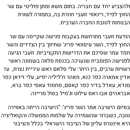
ולהצביע יחד עם חבריה. בתום משא ומתן פוליטי עם שר
החוץ לפיד, רינאווי זועבי חוזרת בה, בתמורה לשורת
הבטחות לטובת החברה הערבית.
הודעת זועבי מתרחשת בעקבות פגישה שקיימה עם שר
החוץ לפיד, השר עיסוואי פריג' שתיווך בין הצדדים והשר
חמד עמר שסיכם את הדרישות התקציביות. זועבי הגיעה
לפגישה הפומבית שנערכה בכנסת מלווה בשמונה ראשי
רשויות ערבים, בין היתר: עלי סלאם ראש עיריית נצרת, עז
אדין אמארה כפר כנא, מאהר ח'ליליה יפיע, עלי זידאן כפר
מנדא, עאדל בדיר כפר קאסם, מחמוד עאסי כפר ברא,
אבראהים אבו ראס עילוט וג'מיל בסול מריינה.
בסיום הישיבה אמר השר פריג': "הישיבה הייתה באווירה
טובה, כשברור שהשמירה על שלמות הממשלה והקואליציה
היא אינטרס עליון של הציבור הישראלי בכלל והציבור