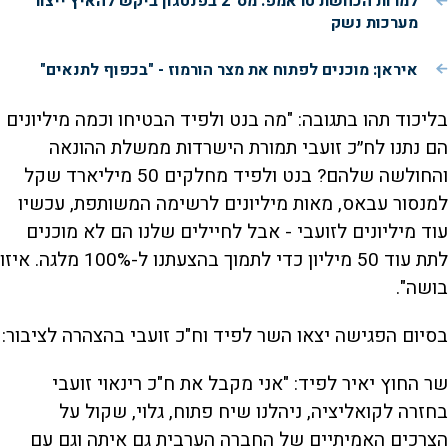
למרות הכחשת טראמפ: מס' 2 בפנטגון ביקש להאיץ ייצור
מערכות נשק
איראן: מוכנים לפתוח את מצר הורמוז - "בכפוף לתנאים"
בליכוד תהו בתגובה: "מה בנט ולפיד הבטיחו וכמה מיליונים
הם נתנו לח״כ זועבי תמורת הישרדות ממשלת ההונאה
והחולשה שלהם? בנט ולפיד מחלקים 50 מיליארד שקל
למנסור עבאס, מאות מיליונים לרשימה המשותפת, עכשיו
עוד מיליונים לזועבי - אבל לחיילים שלנו הם לא מוכנים
לתת עוד 50 מיליון כדי לתמוך בהצעתנו ל-100% מלגה. איזו
בושה".
בסיום הפגישה יצאו השר לפיד וח"כ זועבי בהצהרה לציבור:
שר החוץ יאיר לפיד: "אני מקבל את ח"כ רינאוי זועבי
בחזרה לקואליציה, ניהלנו שיח פתוח, גלוי, שקול על
הצרכים האמיתיים של החברה הערבית גם איתה וגם עם