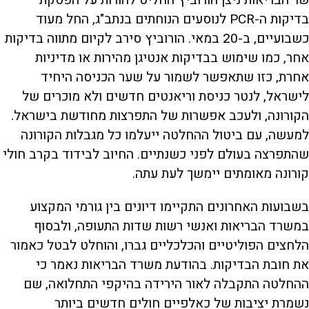
שר הבריאות ניצן הורוביץ החליט להורות על הפסקת
בדיקות ה-PCR לנוסעים הנוחתים בנתב"ג, החל מעוד
כשבועיים, ב-20 במאי. הורוביץ סירב לקיום מתווה בדיקות
אחר, כמו שימוש בבדיקות אנטיגן מהירות או מדיניות
אחרת, כזו שתאפשר לשמור על שער הכניסה היחיד
לישראל, לנטר כניסת וריאנטים חדשים ולא מוכרים של
הקורונה, ולעכב אפשרות של התפרצות מחודשת בישראל.
למעשה, עם ביטול ההחלטה ייעלמו כל מגבלות הקורונה
שהתפרצה בעולם לפני כשנתיים. החיוב לבידוד בקרב חולי
קורונה מאומתים יימשך לעת עתה.
בשבועות האחרונים התקיימו דיונים בין גורמי המקצוע
במשרד הבריאות ואנשי רשות שדות התעופה, ולבסוף
הלחצים הפוליטיים והכלכליים גברו, והוחלט לבטל כאמור
את חובת הבדיקות. בהודעת משרד הבריאות נאמר כי
ההחלטה התקבלה לאור הירידה בהיקפי התחלואה, שם
נשמרת יציבות של כאלפיים חולים חדשים ביותר