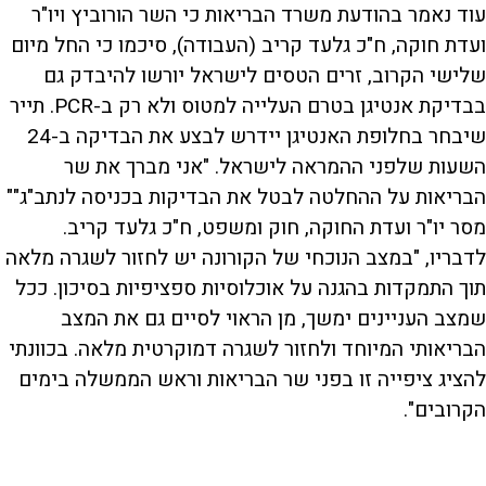
עוד נאמר בהודעת משרד הבריאות כי השר הורוביץ ויו"ר
ועדת חוקה, ח"כ גלעד קריב (העבודה), סיכמו כי החל מיום
שלישי הקרוב, זרים הטסים לישראל יורשו להיבדק גם
בבדיקת אנטיגן בטרם העלייה למטוס ולא רק ב-PCR. תייר
שיבחר בחלופת האנטיגן יידרש לבצע את הבדיקה ב-24
השעות שלפני ההמראה לישראל. "אני מברך את שר
הבריאות על ההחלטה לבטל את הבדיקות בכניסה לנתב"ג""
מסר יו"ר ועדת החוקה, חוק ומשפט, ח"כ גלעד קריב.
לדבריו, "במצב הנוכחי של הקורונה יש לחזור לשגרה מלאה
תוך התמקדות בהגנה על אוכלוסיות ספציפיות בסיכון. ככל
שמצב העניינים ימשך, מן הראוי לסיים גם את המצב
הבריאותי המיוחד ולחזור לשגרה דמוקרטית מלאה. בכוונתי
להציג ציפייה זו בפני שר הבריאות וראש הממשלה בימים
הקרובים".