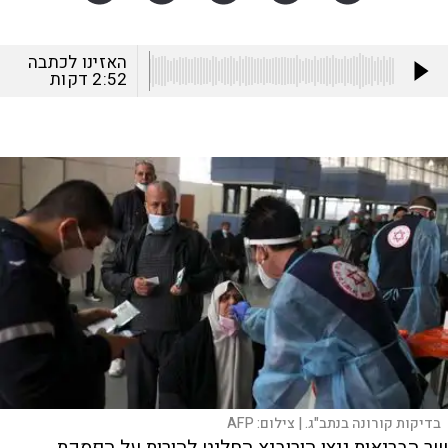
האזינו לכתבה
2:52
דקות
בדיקות קורונה בנתב"ג. |
צילום:
AFP