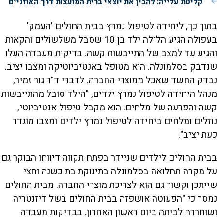
קליטת עלייה: להבין את יוצאי ברית המועצות דרך האוזניים
בתוך כך, ליחידה לטיפול נמרץ בבית החולים 'העמק'
בעפולה הגיע הלילה ילד בן 10 שסבל משלשולים והקאות
והגיע עד למצב של התייבשות קשה. בדיקות מעבדה העלו
שנדבק בסלמונלה. הוא מטופל באנטיביוטיקה ומצבו יציב.
נבדק החשד שאכל ממוצרי החברה. לדברי ד"ר גור זמיר,
מנהל היחידה לטיפול נמרץ ילדים, "הילד סובל מהתייבשות
קשה והפרעה של מלחים. הוא מקבל טיפול אנטיביוטי,
נוזלים ומלחים ביחידה לטיפול נמרץ ילדים ומצבו מוגדר
כעת יציב".
בבית החולים לילדים שניידר בפתח תקווה דיווחו הבוקר גם
על מקרה תחלואה בסלמונלה בתינוקת בת כשנה וחצי
שייתכן וקשור גם הוא לצריכת מוצרי החברה. מבית החולים
נמסר כי "הפעוטה אושפזה בבית החולים בשל דיזנטריה
ושוחררה לביתה ביום ראשון האחרון. בבדיקות מעבדה