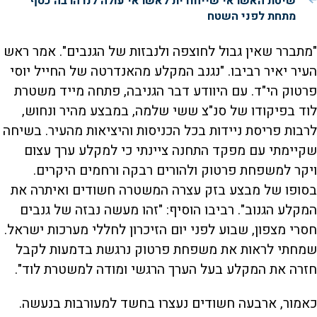
שיטת האשראי שייחודית לאשראי עולה לנו הרבה כסף
מתחת לפני השטח
"מתברר שאין גבול לחוצפה ולנבזות של הגנבים". אמר ראש
העיר יאיר רביבו. "נגנב המקלע מהאנדרטה של החייל יוסי
פרטוק הי"ד. עם היוודע דבר הגניבה, פתחה מייד משטרת
לוד בפיקודו של סנ"צ ששי שלמה, במבצע מהיר ונחוש,
לרבות פריסת ניידות בכל הכניסות והיציאות מהעיר. בשיחה
שקיימתי עם מפקד התחנה ציינתי כי למקלע ערך עצום
ויקר למשפחת פרטוק ולהורים רבקה ורחמים היקרים.
בסופו של מבצע בזק עצרה המשטרה חשודים ואיתרה את
המקלע הגנוב". רביבו הוסיף: "זהו מעשה נבזה של גנבים
חסרי מצפון, שבוע לפני יום הזיכרון לחללי מערכות ישראל.
שמחתי לראות את משפחת פרטוק נרגשת בדמעות לקבל
חזרה את המקלע בעל הערך הרגשי ומודה למשטרת לוד".
כאמור, ארבעה חשודים נעצרו בחשד למעורבות בנעשה.