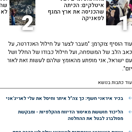
איטלקים: הכיתה
שהת
שהכניסה את ארץ המגף
לאנ
2
1
לפאניקה
עוד הוסיף צוקרמן: "מעבר לצער על חילול האנדרטה, על
כאב הלב של המשפחה, ועל חילול כבודו של החלל ושל
עם ישראל, אני מופתע מהאומץ שלהם לעשות זאת לאור
יום".
עוד כתבות בנושא
בכיר איראני חשף: כך צה"ל איתר וחיסל את עלי לאריג'אני
הליכוד חוששת מאיסור הדיווח מהקלפיות - ומבקשת
מסולברג לבטל את ההחלטה