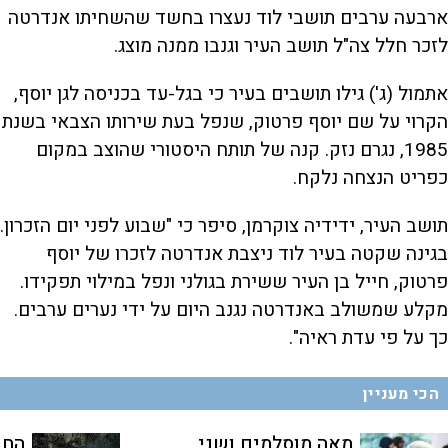
ארבעה ערבים תושבי לוד נעצרו בחשד שהשחיתו אנדרטה
לזכר חלל צה"ל תושב העיר וגנבו ממנה מוצג.
אתמול (ג') גילו תושבים בעיר כי בגל-עד בכניסה לגן יוסף,
הקרוי על שם יוסף פרטוק, שנפל בעת שירותו הצבאי בשנת
1985, נגרם נזק. קנה של תותח היסטורי שהוצב במקום
כפריט הנצחה נלקח.
תושב העיר, ידידיה צוקרמן, סיפר כי "שבוע לפני יום הזכרון.
בגינה שקטה בעיר לוד ניצבת אנדרטה לזכרו של יוסף
פרטוק, חייל בן העיר ששירת בגולני ונפל במילוי תפקידו.
מקלע שמשולב באנדרטה נגנב היום על ידי נערים ערבים.
כך על פי עדת ראיה".
הכי מעניין
מאה מוסלמים ושני
החב