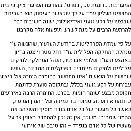
המעורבות כדוגמת עכו, בפרט". בהודעת הערעור צוין, כי בית
המשפט העליון עמד על כך שכאשר העיסוק הוא בעבירות
שבוצעו על רקע גזעני ואידיאולוגי, ישנה חשיבות רבה
להרתעת הרבים על מנת לשרש תופעות אלה מקרבנו.
על פי עמדת הפרקליטות בהודעת הערעור, שהוגשה ע"י
מנהלת המחלקה הפלילית עו"ד רחל מטר ויוצגה בדיון
באמצעות עו"ד שלומי אברמזון, מנהל המחלקה לתיקים
פליליים ולתיקים מיוחדים בפרקליטות המדינה, העונש
שהושת על הנאשם "אינו מתחשב בחומרה היתרה של ביצוע
עבירות על רקע גזעני בכלל, ובתקופה סוערת כדוגמת
תקופת מבצע 'שומר חומות' בפרט. החומרה הרבה באירועים
כדוגמת אירוע זה, טמונה בדינמיקה של ההמון המוסת,
כאשר כל מעשה של כל אדם בודד מוסיף ומשלהב את
ההמון שסביבו. משכך, אין זה נכון להסתכל באופן צר על
מעשיו של כל אדם בנפרד – זהו טיבם של אירועי