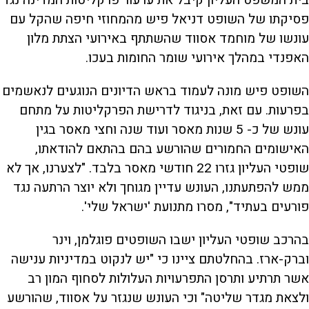
בית המשפט העליון קיבל את ערעור פרקליטות המדינה נגד
פסיקתו של השופט דניאל פיש מהמחוזי חיפה שהקל עם
עונשו של מוחמד אסווד שהשתתף באירועי הצתת מלון
האפנדי במהלך אירועי שומר החומות בעכו.
השופט פיש מונה לעמוד בראש הדיונים הנוגעים לנאשמים
בפרעות. עם זאת, בניגוד לדרישת הפרקליטות על מתחם
עונש של כ- 5 שנות מאסר ועוד שנה וחצי מאסר בגין
האישומים החמורים שהורשע בהם בהתאם להודאתו,
שופטי העליון גזרו 22 חודשי מאסר בלבד. "לצערנו, אך לא
ממש להפתעתנו, העונש עדיין מגוחך ולא יוצר הרתעה נגד
פורעים בעתיד", מסרו מתנועת 'ישראל שלי'.
בהרכב שופטי העליון ישבו השופטים פוגלמן, וינר
וברק-ארז. בהחלטתם ציינו כי "יש לנקוט במדיניות ענישה
אשר תרתיע ותרסן התפרעויות העלולות לסחוף המון רב
ולצאת מגדר שליטה" וכי העונש שנגזר על אסווד, שהורשע