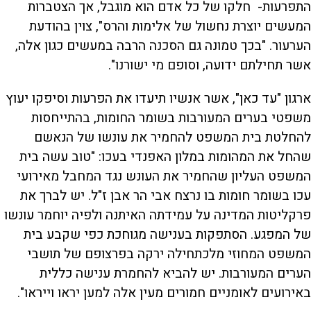
התפרעות- חלקו של כל אדם הוא מוגבל, אך הצטברות
המעשים יוצרת נחשול של אלימות והרס", צוין בהודעת
הערעור. "בכך טמונה גם הסכנה הרבה במעשים כגון אלה,
אשר תחילתם ידועה, וסופם מי ישורנו".
ארגון "עד כאן", אשר אנשיו תיעדו את הפרעות וסיפקו יעוץ
משפטי בערים המעורבות בשומר החומות, בהתייחסות
להחלטת בית המשפט להחמיר את עונשו של הנאשם
שהחל את המהומות במלון האפנדי בעכו: "טוב עשה בית
המשפט העליון שהחמיר את העונש נגד המחבל מאירועי
עכו בשומר חומות בו נרצח אבי הר אבן ז"ל. יש לברך את
פרקליטות המדינה על עמידתה האיתנה ולפיה יוחמר עונשו
של המפגע. הסתפקות בענישה מגוחכת כפי שקבע בית
המשפט המחוזי מלכתחילה ירקה בפרצופם של תושבי
הערים המעורבות. יש להביא להחמרת ענישה כללית
באירועים לאומניים חמורים מעין אלה למען יראו וייראו".