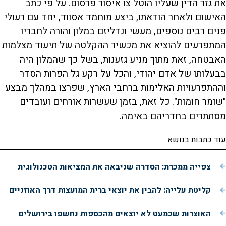
את גזר הדין שעליו הוטל צו איסור פרסום. על פי כתב
האישום ולאחר הודאתו, ביצע מוחמד אסווד, יחד עם רעולי
פנים רבים נוספים, מעשי ונדליזם במלון והורה לחבריו
המתפרעים להוציא את מכשיר ההקלטה של תיעוד מצלמות
האבטחה, זאת מתוך מניע גזענות, בשל כך שהמלון היה
בבעלותו של אדם יהודי, והכל על רקע גל הפרות הסדר
וההתפרעויות האלימות ברחבי הארץ, שפרצו במהלך מבצע
"שומר חומות". כל זאת, בזמן שעשרות אורחים ועובדים
מסתתרים בחדריהם באימה.
עוד כתבות בנושא
צפייה ממכרת: הסדרה שניבאה את המציאות הטכנולוגית
קליטת עלייה: להבין את יוצאי ברית המועצות דרך האוזניים
האוצרות שכמעט לא יוצאים מהכספות נחשפו בירושלים