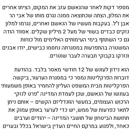
מספר דקות לאחר שהנאשם עזב את המקום, הציתו אחרים
את המלון, הצתה שכתוצאה ממנה נגרם מותו של אבי הר
אבן ז"ל. בעקבות מעשיו של הנאשם ואחרים, נגרמו למלון
נזקים כבדים בשווי של מעל 2 מיליון שקלים. אסווד הודה
גם כי השתתף בימי העימותים האלימים מול כוחות
המשטרה בהתפרעות במסגרתה נחסמו כבישים, יודו אבנים
ונזרקו בקבוקי תבערה לעבר שוטרים.
הוא נידון לעונש של 12 חודשי מאסר בלבד. בהודעת
דוברות הפרקליטות נמסר כי במסגרת הערעור, ביקשה
הפרקליטות מבית המשפט העליון להחמיר באופן משמעותי
בעונשו של הנאשם, שכן לעמדת המדינה "פרט לנזקי
הרכוש העצומים, במעשי הוונדליזם הקשים – אותם ניתן
לתאר כפרעות של ממש, יש כדי לערער באופן עמוק את
תחושת הביטחון של תושבי המדינה – יהודים וערבים
כאחד, ולפגוע במרקם החיים העדין בישראל בכלל ובערים